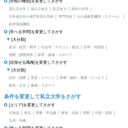
[学校の種類]を変更してさがす
国公立大学
国公立短大
私立短大
海外の大学
文科省以外の省庁所管の学校
専門学校
その他教育機関（スクール）
留学関係機関
[学べる学問]を変更してさがす
[大分類]
経済・経営・商学
社会学・マスコミ・観光
語学・外国語
国際・国際関係
体育・健康・スポーツ
[目指せる職種]を変更してさがす
[大分類]
語学・国際
音楽・イベント
医療・歯科・看護・リハビリ
教育・文化
健康・スポーツ
条件を変更して私立大学をさがす
[エリア]を変更してさがす
北海道
東北
関東・甲信越
東海・北陸
関西
中国・四国
九州・沖縄