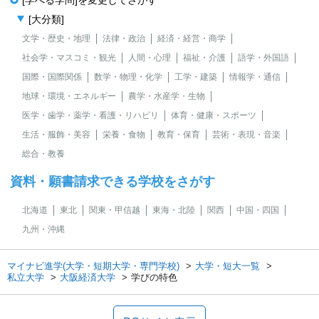
[学べる学問]を変更してさがす
[大分類]
文学・歴史・地理
法律・政治
経済・経営・商学
社会学・マスコミ・観光
人間・心理
福祉・介護
語学・外国語
国際・国際関係
数学・物理・化学
工学・建築
情報学・通信
地球・環境・エネルギー
農学・水産学・生物
医学・歯学・薬学・看護・リハビリ
体育・健康・スポーツ
生活・服飾・美容
栄養・食物
教育・保育
芸術・表現・音楽
総合・教養
資料・願書請求できる学校をさがす
北海道
東北
関東・甲信越
東海・北陸
関西
中国・四国
九州・沖縄
マイナビ進学(大学・短期大学・専門学校)
大学・短大一覧
私立大学
大阪経済大学
学びの特色