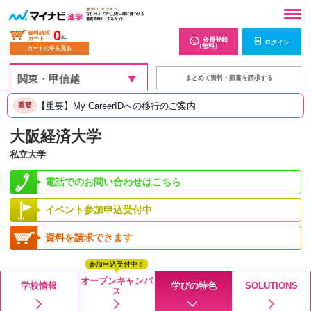
0
資料請求
カート
件
会員登録
ログイン
（無料）
カートの中を見る
まとめて資料・願書を請求する
【重要】My CareerIDへの移行のご案内
重要
大阪経済大学
私立大学
電話でのお問い合わせはこちら
イベント参加申込受付中
資料を請求できます
参加申込受付中！
オープンキャンパ
学校情報
学びの特色
SOLUTIONS
ス