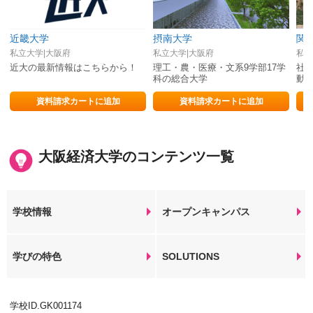
近畿大学
摂南大学
関
私立大学|大阪府
私立大学|大阪府
私立
近大の最新情報はこちらから！
理工・農・医療・文系9学部17学
社
科の総合大学
動
資料請求カートに追加
資料請求カートに追加
大阪経済大学のコンテンツ一覧
学校情報
オープンキャンパス
学びの特色
SOLUTIONS
学校ID.GK001174