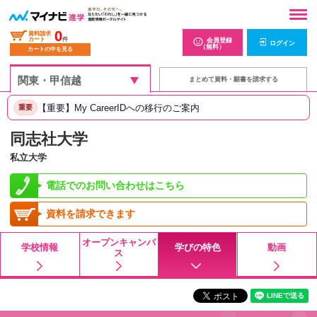
0
資料請求
カート
件
会員登録
ログイン
（無料）
カートの中を見る
まとめて資料・願書を請求する
【重要】My CareerIDへの移行のご案内
重要
同志社大学
私立大学
電話でのお問い合わせはこちら
資料を請求できます
オープンキャンパ
学校情報
学びの特色
動画
ス