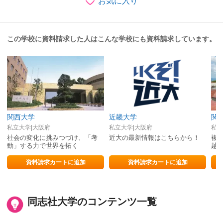
お気に入り
この学校に資料請求した人はこんな学校にも資料請求しています。
関西大学
近畿大学
関
私立大学|大阪府
私立大学|大阪府
私立
社会の変化に挑みつづけ、「考
近大の最新情報はこちらから！
複
動」する力で世界を拓く
越
資料請求カートに追加
資料請求カートに追加
同志社大学のコンテンツ一覧