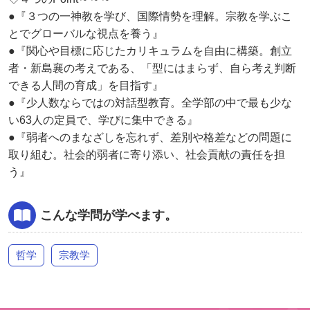
●『３つの一神教を学び、国際情勢を理解。宗教を学ぶこ
とでグローバルな視点を養う』
●『関心や目標に応じたカリキュラムを自由に構築。創立
者・新島襄の考えである、「型にはまらず、自ら考え判断
できる人間の育成」を目指す』
●『少人数ならではの対話型教育。全学部の中で最も少な
い63人の定員で、学びに集中できる』
●『弱者へのまなざしを忘れず、差別や格差などの問題に
取り組む。社会的弱者に寄り添い、社会貢献の責任を担
う』
こんな学問が学べます。
哲学
宗教学