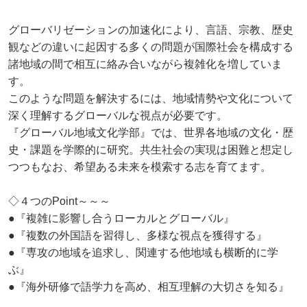
グローバリゼーションの加速化により、言語、宗教、歴史
観などの違いに起因する多くの問題が国際社会を構成する
諸地域の間で相互に絡み合いながら複雑化を増していま
す。
このような問題を解決するには、地域情勢や文化について
深く理解するグローバルな視点が必要です。
『グローバル地域文化学部』では、世界各地域の文化・歴
史・課題を学際的に研究。共生社会の実現は困難と想定し
つつもなお、希望ある未来を模索する志を育てます。
◇４つのPoint～～～
●『複雑に影響し合うローカルとグローバル』
●『複数の外国語を習得し、多様な視点を獲得する』
●『専攻の地域を追求し、関連する他地域も横断的に学
ぶ』
●『海外研修で語学力を高め、相互理解の大切さを知る』