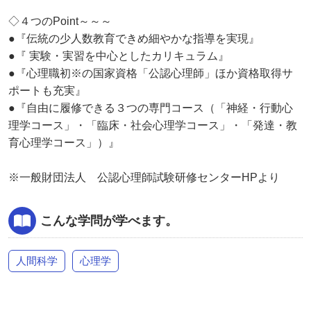
◇４つのPoint～～～
●『伝統の少人数教育できめ細やかな指導を実現』
●『 実験・実習を中心としたカリキュラム』
●『心理職初※の国家資格「公認心理師」ほか資格取得サ
ポートも充実』
●『自由に履修できる３つの専門コース（「神経・行動心
理学コース」・「臨床・社会心理学コース」・「発達・教
育心理学コース」）』
※一般財団法人 公認心理師試験研修センターHPより
こんな学問が学べます。
人間科学
心理学