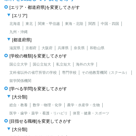
[エリア・都道府県]を変更してさがす
[エリア]
北海道
東北
関東・甲信越
東海・北陸
関西
中国・四国
九州・沖縄
[都道府県]
滋賀県
京都府
大阪府
兵庫県
奈良県
和歌山県
[学校の種類]を変更してさがす
国公立大学
国公立短大
私立短大
海外の大学
文科省以外の省庁所管の学校
専門学校
その他教育機関（スクール）
留学関係機関
[学べる学問]を変更してさがす
[大分類]
総合・教養
数学・物理・化学
農学・水産学・生物
医学・歯学・薬学・看護・リハビリ
体育・健康・スポーツ
[目指せる職種]を変更してさがす
[大分類]