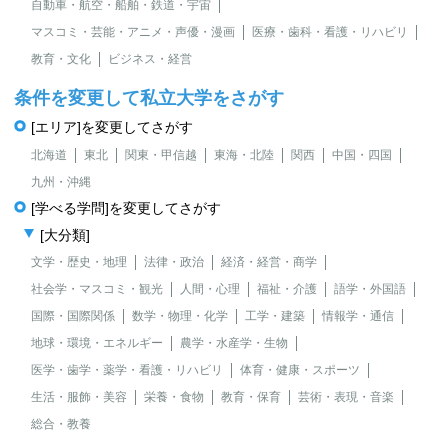
自動車・航空・船舶・鉄道・宇宙
マスコミ・芸能・アニメ・声優・漫画
医療・歯科・看護・リハビリ
教育・文化
ビジネス・経営
条件を変更して私立大学をさがす
[エリア]を変更してさがす
北海道
東北
関東・甲信越
東海・北陸
関西
中国・四国
九州・沖縄
[学べる学問]を変更してさがす
[大分類]
文学・歴史・地理
法律・政治
経済・経営・商学
社会学・マスコミ・観光
人間・心理
福祉・介護
語学・外国語
国際・国際関係
数学・物理・化学
工学・建築
情報学・通信
地球・環境・エネルギー
農学・水産学・生物
医学・歯学・薬学・看護・リハビリ
体育・健康・スポーツ
生活・服飾・美容
栄養・食物
教育・保育
芸術・表現・音楽
総合・教養