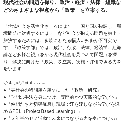
現代社会の問題を探り、政治・経済・法律・組織な
どのさまざまな視点から「政策」を立案する。
「地域社会を活性化させるには？」「国と国が協調し、環
境問題に対処するには？」など社会が抱える問題を抽出・
解決するためには、多岐にわたる幅広い知識が不可欠で
す。『政策学部』では、政治、行政、法律、経済学、組織
論など多様な視点をから現代社会を見つめて問題点を探
り、解決に向けた「政策」を立案、実施・評価できる力を
培います。
◇４つのPoint～～～
●『実社会の諸問題を題材にした「政策」研究』
●『学問の手法を身につけ、専門的かつ実践的な学びへ』
●『仲間たちと切磋琢磨し現場で汗を流しながら学びを深
めるPBL（Project Based Learning）』
●『２年半のゼミ活動で未来につながる力を身につける』