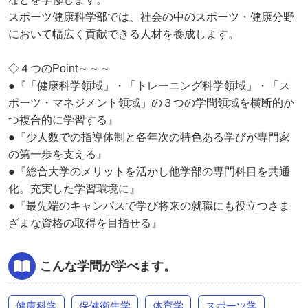
スポーツ健康科学部では、社会の中のスポーツ・健康分野
において幅広く貢献できる人材を養成します。
◇４つのPoint～～～
●『「健康科学領域」・「トレーニング科学領域」・「ス
ポーツ・マネジメント領域」の３つの学問領域を横断的か
つ複合的に学習する』
●『少人数での指導体制と各年次の特色ある学びが専門家
の第一歩を支える』
●『総合大学のメリットを活かし他学部の専門科目を共通
化。充実した学習環境に』
●『最先端のキャンパスで学び将来の就職にも役立つさま
ざまな資格の取得を目指せる』
こんな学問が学べます。
健康科学
保健衛生学
体育学
スポーツ学