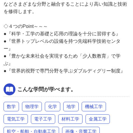
などさまざまな分野と融合することにより高い知識と技術
を修得します。
◇４つのPoint～～～
●『科学・工学の基礎と応用の理論を十分に習得する』
●『世界トップレベルの設備を持つ先端科学技術センタ
ー』
●『豊かな未来社会を実現するため「少人数教育」で学
ぶ』
●『世界的視野で専門分野を学ぶダブルディグリー制度』
こんな学問が学べます。
数学
物理学
化学
地学
機械工学
電気工学
電子工学
材料工学
金属工学
航空・船舶・自動車工学
画像・音響工学