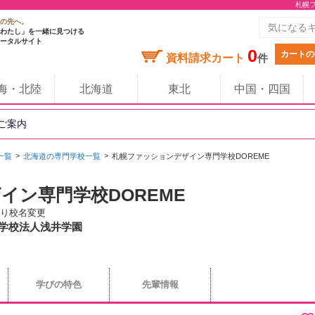
札幌
の先へ。
わたし」を一緒に見つける
ータルサイト
0
カートの
資料請求カート
件
海・北陸
北海道
東北
中国・四国
のご案内
一覧
北海道の専門学校一覧
札幌ファッションデザイン専門学校DOREME
イン専門学校DOREME
より校名変更
/ 学校法人浅井学園
学びの特色
先輩情報