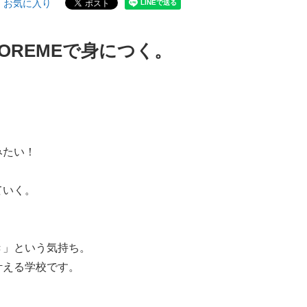
お気に入り
REMEで身につく。
。
。
みたい！
ていく。
き」という気持ち。
叶える学校です。