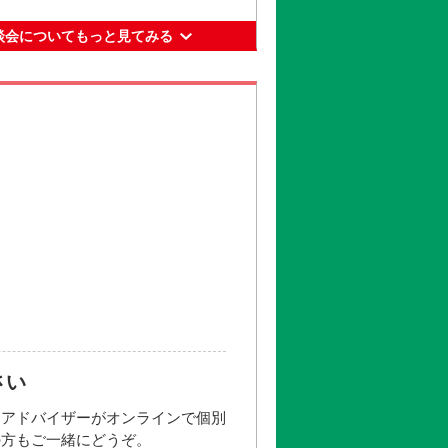
談会についてもっと見てみる
2
西新宿五丁目駅」下車 A2出口ヨ
さい
更新日： 2026.05.21
、アドバイザーがオンラインで個別
の方もご一緒にどうぞ。