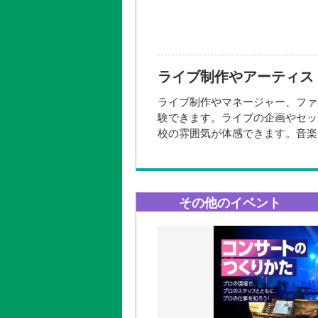
2026年09
2026年10
2026年11
2026年12
ライブ制作やアーティス
ライブ制作やマネージャー、ファ
開催場所
験できます。ライブの企画やセッ
校の雰囲気が体感できます。音楽
午前の部 10:00～12:30
午後の部 13:30～16:00
その他のイベント
＼こんな人にオススメ！／
✅ライブ制作の流れや仕事内容に
✅アーティストとファンをつなぐ
✅グッズ制作やデザインなどもの
✅先生や在校生の雰囲気や授業に
開催日時
2026年08