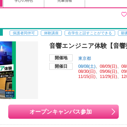
学びの特色
先輩情報
保護者同伴可
体験講座
在学生と話すことができる
願
音響エンジニア体験【音響
開催地
東京都
開催日
08/08(土)
08/09(日)
08
08/30(日)
09/06(日)
09
11/15(日)
11/29(日)
12
オープンキャンパス参加