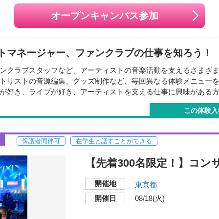
月06日
（日）
2026年09月27日
（
オープンキャンパス参加
月04日
（日）
2026年10月25日
（
月15日
（日）
2026年11月29日
（
月06日
（日）
2026年12月13日
（
トマネージャー、ファンクラブの仕事を知ろう！
ンクラブスタッフなど、アーティストの音楽活動を支えるさまざ
トリストの音源編集、グッズ制作など、毎回異なる体験メニュー
開催地
が好き、ライブが好き、アーティストを支える仕事に興味がある
東放学園音響専門学校 
この体験入
（東京都渋谷区本町3-40
交通機関・最寄り駅
保護者同伴可
在学生と話すことができる
■都営地下鉄大江戸線「
徒歩3分
ついて知りたい
【先着300名限定！】コ
仕事に関心がある
づくりに興味がある
開催地
東京都
ついて知りたい
開催日
08/18(火)
月08日
（土）
2026年08月09日
（