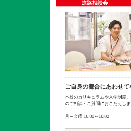
進路相談会
大き
※日程により開催時間が異なりま
開催日時
2026年08
参加方法・参加条件
2026年09
◆要申し込み
2027年03
上記申し込みボタンにてお申し込
開催場所
お問い合わせ先
学校法人東放学園 入学相談室
フリーダイヤル 0120‐343‐261
ご自身の都合にあわせて
本校のカリキュラムや入学制度、
のご相談・ご質問におこたえしま
月～金曜 10:00～16:00