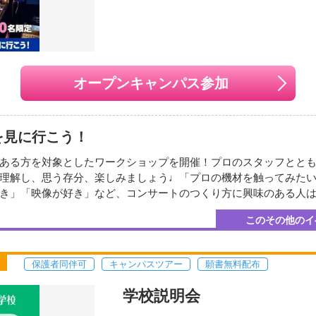
月16日
（日）
2026年08月22日
（
い地図で見る
月23日
（日）
2026年08月30日
（
月06日
（日）
2026年09月27日
（
オープンキャンパス参加
月04日
（日）
2026年10月25日
（
月15日
（日）
2026年11月29日
（
みを受け付けています。
月06日
（日）
2026年12月13日
（
を見に行こう！
ある方を対象としたワークショップを開催！プロのスタッフとと
理解し、思う存分、楽しみましょう♩「プロの機材を触ってみた
開催地
き」「映像が好き」など、コンサートのつくり方に興味のある人は豊
（通話無料）
東放学園音響専門学校 
ツアー ③保護者のためのコンサート業界入門講座 ④コンサート業
このその他のイ
（東京都渋谷区本町3-40
編ではアーティストによる、ゲストライブもあります！
交通機関・最寄り駅
保護者同伴可
キャンパスツアー
願書無料配布
■都営地下鉄大江戸線「
徒歩3分
学校説明会
成し、2024年夏からインディーズでの活動を開始。 軽音楽部で培