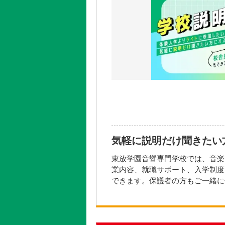
曲がSNSで話題を呼び、202
確かな存在感を示す次世代ギター
開催日時
2026年08月
大き
開催場所
参加方法・参加条件
◆要申し込み
上記申し込みボタンにてお申し込
気軽に説明だけ聞きたい
お問い合わせ先
東放学園音響専門学校では、音楽
業内容、就職サポート、入学制度
学校法人東放学園 入学相談室
できます。保護者の方もご一緒に
フリーダイヤル 0120‐343‐261
午前の部 11:00～12:30
午後の部 13:30～15:00