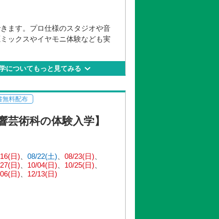
できます。プロ仕様のスタジオや音
源ミックスやイヤモニ体験なども実
学についてもっと見てみる
書無料配布
響芸術科の体験入学】
/16(日)
08/22(土)
08/23(日)
/27(日)
10/04(日)
10/25(日)
/06(日)
12/13(日)
日）
※午後の部のみ
土）
日）