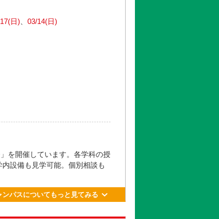
薔薇の名を冠し、ライブシーンで
/17(日)
03/14(日)
洲6-1−23）
」下車 北口より徒歩3分
洲駅」下車 7番出口より徒歩12
会」を開催しています。各学科の授
学内設備も見学可能。個別相談も
ャンパスについてもっと見てみる
更新日： 2026.05.21