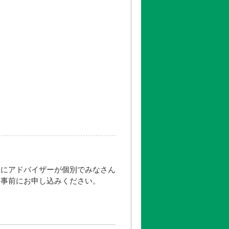
日）
11:00～12:30
日）
11:00～12:30
清水橋校舎
-6）
西新宿五丁目」駅下車A2出口より
更新日： 2026.07.08
日にアドバイザーが個別でみなさん
、事前にお申し込みください。