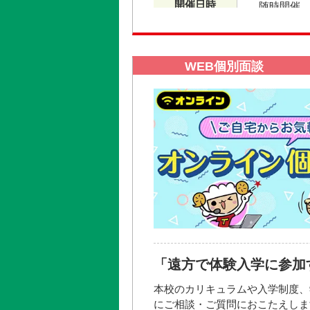
開催日時
随時開催
開催場所
大き
WEB個別面談
参加方法・参加条件
◆要お申し込み
上記申し込みボタンにてお申し込
※お申し込みは当日会場でも受け
お問い合わせ先
学校法人東放学園 入学相談室
フリーダイヤル 0120‐343‐261
「遠方で体験入学に参加
大き
本校のカリキュラムや入学制度、
にご相談・ご質問におこたえしま