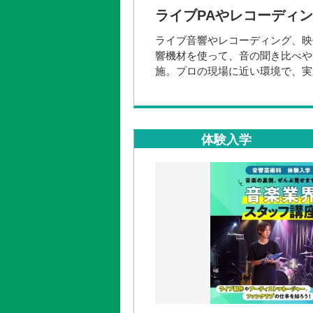
ライブPAやレコーディ
ライブ音響やレコーディング、映
響機材を使って、音の聞き比べや
施。プロの現場に近い環境で、実
午前の部 10:00～12:30
午後の部 13:30～16:00
体験入学
＼こんな人にオススメ！／
✅PAやレコーディング、MA機
✅音響スタッフの仕事の話を聞い
✅プロ仕様の本格的なスタジオに
✅先生や在校生の雰囲気や授業に
開催日時
2026年08
2026年08
2026年08