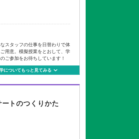
日）
日）
日）
日）
まなスタッフの仕事を日替わりで体
をご用意。模擬授業をとおして、学
方のご参加をお待ちしています！
清水橋校舎
学についてもっと見てみる
-6）
西新宿五丁目」駅下車A2出口より
ンサートのつくりかた
日）
※午後の部のみ