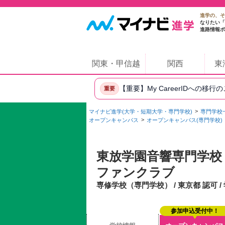
進学の、そ
なりたい「
進路情報ポ
関東・甲信越
関西
東
【重要】My CareerIDへの移行
重要
マイナビ進学(大学・短期大学・専門学校)
専門学校
オープンキャンパス
オープンキャンパス(専門学校)
東放学園音響専門学校
ファンクラブ
専修学校（専門学校） / 東京都 認可 
参加申込受付中！