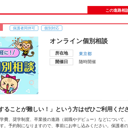
この進路相
い地図で見る
保護者同伴可
個別対応
東放学園 入学相談室
東京都新宿区西新宿4-5-
オンライン個別相談
交通機関・最寄り駅
所在地
東京都
■都営地下鉄大江戸線「
コ
みを受け付けています。
開催日
随時開催
付けています。
（通話無料）
することが難しい！」という方はぜひご利用くだ
い地図で見る
学費、奨学制度、卒業後の進路（就職やデビュー）などについて
す。予約制になりますので、事前にお申し込みください。保護者