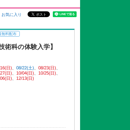
お気に入り
書無料配布
技術科の体験入学】
/16(日)
08/22(土)
08/23(日)
/27(日)
10/04(日)
10/25(日)
/06(日)
12/13(日)