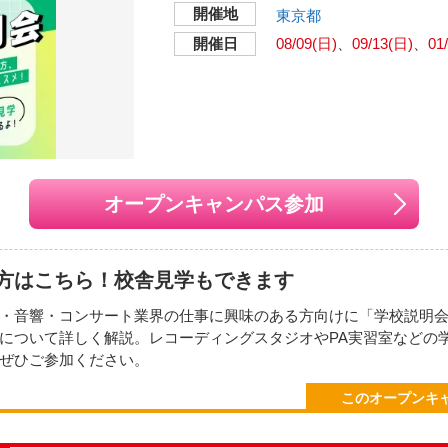
5年秋から連続型自主企画『衝動と焦燥』を始動。不可能を実現する青
開催地
東京都
ロックバンド。
開催日
08/09(日)
09/13(日)
01
18日（火） OPEN 14:15 ／ START 15:00
い地図で見る
【開催場所】
豊洲PIT（東京都江東区豊
オープンキャンパス参加
【アクセス】
みを受け付けています。
■ゆりかもめ「新豊洲駅
方はこちら！校舎見学もできます
■東京メトロ有楽町線「豊
分
・音響・コンサート業界の仕事に興味のある方向けに「学校説明
について詳しく解説。レコーディングスタジオやPA実習室などの
ぜひご参加ください。
（通話無料）
このオープンキ