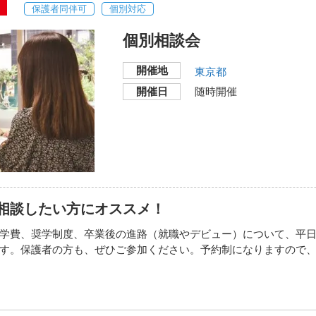
保護者同伴可
個別対応
い地図で見る
す。
個別相談会
月09日
（日）
11:00～12:30
2026年09月13日
（
開催地
東京都
月13日
（日）
13:30～15:00
2027年01月17日
（
開催日
随時開催
月14日
（日）
11:00～12:30
みを受け付けています。
東放学園音響専門学校 
（東京都渋谷区本町3-40
（通話無料）
□都営地下鉄大江戸線「
相談したい方にオススメ！
徒歩3分
学費、奨学制度、卒業後の進路（就職やデビュー）について、平
す。保護者の方も、ぜひご参加ください。予約制になりますので