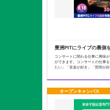
2026年08
大き
2026年08
2026年09
参加方法・参加条件
2026年10
◆要申し込み
2026年11
上記申し込みボタンにてお申し込
2026年12
豊洲PITにライブの裏側
お問い合わせ先
コンサートに関わる仕事に興味が
開催場所
ができます。コンサートの仕事を
学校法人東放学園 入学相談室
たい」「音楽が好き」「照明が好
フリーダイヤル 0120‐343‐261
界の職種解説 ②バックステージ
ログラムをご用意しています。本
【ゲストアーティスト】
オープンキャンパス
■Blue rose paradigm
千葉県市川発ロックバンド
2022年夏、高校の軽音部にて結