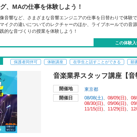
ング、MAの仕事を体験しよう！
像音響など、さまざまな音響エンジニアの仕事を日替わりで体験
マイクの違いについてのレクチャーのほか、ライブホールでの音
践的な音づくりの授業を体験しよう！
この体験入
保護者同伴可
体験講座
在学生と話すことができる
願
材に触ってみたい
音楽業界スタッフ講座【音
てみたい
入ってみたい
開催地
東京都
ついて知りたい
開催日
08/08(土)
08/09(日)
08
08/30(日)
09/06(日)
09
11/15(日)
11/29(日)
12
月08日
（土）
2026年08月09日
（
月16日
（日）
2026年08月22日
（
月23日
（日）
2026年08月30日
（