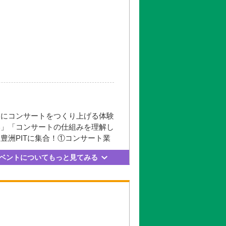
土）
日）
日）
日）
日）
日）
もにコンサートをつくり上げる体験
い」「コンサートの仕組みを理解し
洲PITに集合！①コンサート業
清水橋校舎
界体験コーナーなど、さまざまなプ
ベントについてもっと見てみる
-6）
更新日： 2026.05.21
西新宿五丁目」駅下車A2出口より
った確かな演奏力で生み出された楽