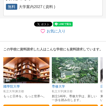
無料
大学案内2027 ( 資料 )
お気に入り
この学校に資料請求した人はこんな学校にも資料請求しています。
國學院大學
専修大学
日
私立大学|東京都
私立大学|東京都
私立
もっと日本を。もっと世界へ。
創立146年。専修大学は、新しい
東
一歩を踏み出します。
い