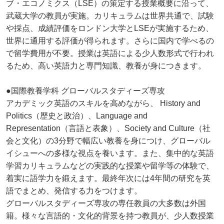
ブ・エコノミクス（LSE）の策定する授業概要に沿って、
武蔵大学の教員が実施。カリキュラムは世界共通で、試験
や採点、成績評価をロンドン大学とLSEが実施するため、
世界に通用する評価が得られます。さらに国内で学べるの
で留学費用が不要。授業は英語による少人数形式で行われ
るため、高い英語力と専門知識、教養が身につきます。
●国際教養学科 グローバルスタディーズ専攻
アカデミック英語のスキルを高めながら、 History and
Politics（歴史と政治）、Language and
Representation（言語と表象）、Society and Culture（社
会と文化）の3分野で幅広い教養を身につけ、グローバル
イシューへの多様な視点を養います。また、集中的な英語
学習カリキュラムなどの実践的な授業や留学等の体験で、
着実に語学力を鍛えます。最終年次には4年間の研究を英
語でまとめ、発信する力をつけます。
グローバルスタディーズ専攻の専任教員の大多数は外国
籍。様々な言語的・文化的背景を持つ教員が、少人数授業