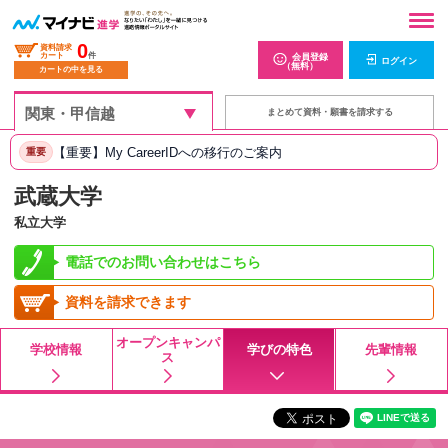
0
資料請求
カート
件
会員登録
ログイン
（無料）
カートの中を見る
まとめて資料・願書を請求する
【重要】My CareerIDへの移行のご案内
重要
武蔵大学
私立大学
電話でのお問い合わせはこちら
資料を請求できます
オープンキャンパ
学校情報
学びの特色
先輩情報
ス