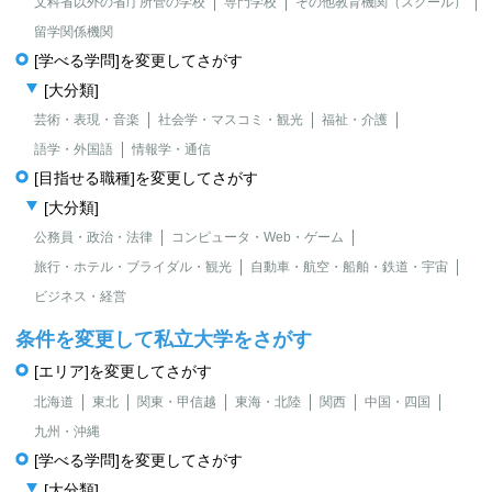
文科省以外の省庁所管の学校
専門学校
その他教育機関（スクール）
留学関係機関
[学べる学問]を変更してさがす
[大分類]
芸術・表現・音楽
社会学・マスコミ・観光
福祉・介護
語学・外国語
情報学・通信
[目指せる職種]を変更してさがす
[大分類]
公務員・政治・法律
コンピュータ・Web・ゲーム
旅行・ホテル・ブライダル・観光
自動車・航空・船舶・鉄道・宇宙
ビジネス・経営
条件を変更して私立大学をさがす
[エリア]を変更してさがす
北海道
東北
関東・甲信越
東海・北陸
関西
中国・四国
九州・沖縄
[学べる学問]を変更してさがす
[大分類]