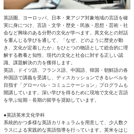
英語圏、ヨーロッパ、日本・東アジア対象地域の言語を確
実に身につけ、言語・文学・歴史・民族・思想・芸術・社
会など興味のある分野の文化が学べます。異文化との対話
を重んじる学びを通して、「なぜ、どのように歴史が動
き、文化が定着したか」をひとつの物語として総合的に理
解する教養と知性、現代の文化と社会に対する正しい認
識、課題解決の力を獲得します。
英語、ドイツ語、フランス語、中国語、韓国・朝鮮語の各
外国語で講義を受講し、ディスカッションできるレベルを
目指す「グローバル・コミュニケーション」プログラムも
開講しています。深い学びを得るために現地で文化と言語
を学ぶ短期・長期の留学を奨励しています。
●英語英米文化学科
系統的かつ多様な英語カリキュラムを用意して、少人数ク
ラスによる実践的な英語指導を行っています。英米をはじ