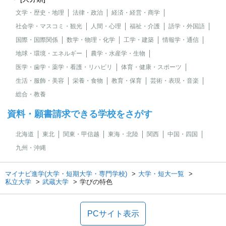
文学・歴史・地理
法律・政治
経済・経営・商学
社会学・マスコミ・観光
人間・心理
福祉・介護
語学・外国語
国際・国際関係
数学・物理・化学
工学・建築
情報学・通信
地球・環境・エネルギー
農学・水産学・生物
医学・歯学・薬学・看護・リハビリ
体育・健康・スポーツ
生活・服飾・美容
栄養・食物
教育・保育
芸術・表現・音楽
総合・教養
資料・願書請求できる学校をさがす
北海道
東北
関東・甲信越
東海・北陸
関西
中国・四国
九州・沖縄
マイナビ進学(大学・短期大学・専門学校)
大学・短大一覧
私立大学
武蔵大学
学びの特色
PCサイト表示