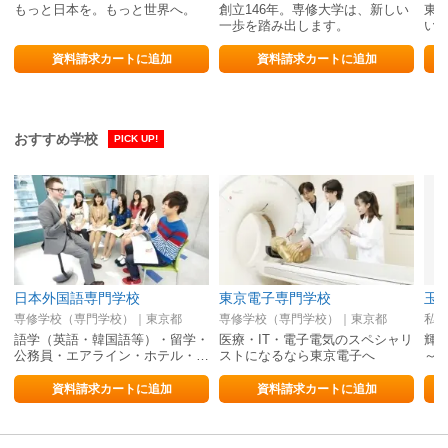
もっと日本を。もっと世界へ。
創立146年。専修大学は、新しい
東
一歩を踏み出します。
い
資料請求カートに追加
資料請求カートに追加
おすすめ学校
PICK UP!
日本外国語専門学校
東京電子専門学校
玉
専修学校（専門学校）｜東京都
専修学校（専門学校）｜東京都
私立
語学（英語・韓国語等）・留学・
医療・IT・電子電気のスペシャリ
輝
公務員・エアライン・ホテル・…
ストになるなら東京電子へ
～
資料請求カートに追加
資料請求カートに追加