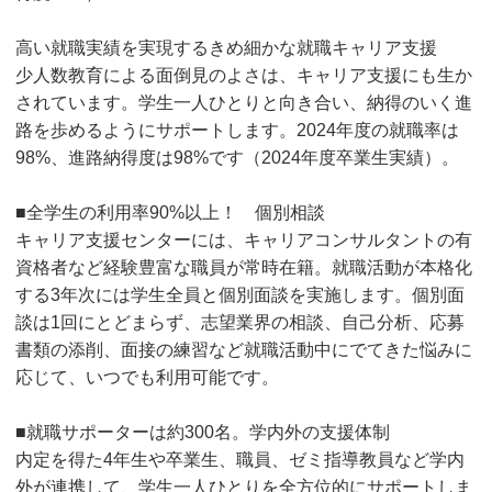
高い就職実績を実現するきめ細かな就職キャリア支援
少人数教育による面倒見のよさは、キャリア支援にも生か
されています。学生一人ひとりと向き合い、納得のいく進
路を歩めるようにサポートします。2024年度の就職率は
98%、進路納得度は98%です（2024年度卒業生実績）。
■全学生の利用率90%以上！ 個別相談
キャリア支援センターには、キャリアコンサルタントの有
資格者など経験豊富な職員が常時在籍。就職活動が本格化
する3年次には学生全員と個別面談を実施します。個別面
談は1回にとどまらず、志望業界の相談、自己分析、応募
書類の添削、面接の練習など就職活動中にでてきた悩みに
応じて、いつでも利用可能です。
■就職サポーターは約300名。学内外の支援体制
内定を得た4年生や卒業生、職員、ゼミ指導教員など学内
外が連携して、学生一人ひとりを全方位的にサポートしま