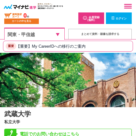
0
資料請求
カート
件
会員登録
ログイン
（無料）
カートの中を見る
まとめて資料・願書を請求する
【重要】My CareerIDへの移行のご案内
重要
武蔵大学
私立大学
電話でのお問い合わせはこちら