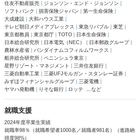
住友不動産販売
ジョンソン・エンド・ジョンソン
ソフトバンク
損害保険ジャパン
第一生命保険
大成建設
大和ハウス工業
テレビ朝日メディアプレックス
東急リバブル
東芝
東京都教員
東京都庁
TOTO
日本生命保険
日本総合研究所
日本電気（NEC）
日本郵政グループ
農林水産省
バンダイナムコフィルムワークス
船井総合研究所
ペニンシュラ東京
星野リゾート・マネジメント
三井住友銀行
三菱自動車工業
三菱UFJモルガン・スタンレー証券
みずほフィナンシャルグループ
三菱電機
ヤマハ発動機
りそな銀行
ロッテ
…など
就職支援
2024年度卒業生実績
就職率98％（就職希望者1000名／就職者981名）（進路納
得度98%）