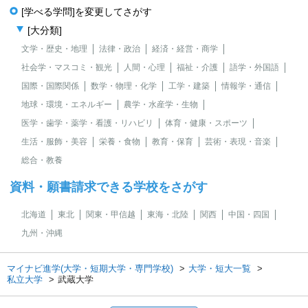
[学べる学問]を変更してさがす
[大分類]
文学・歴史・地理
法律・政治
経済・経営・商学
社会学・マスコミ・観光
人間・心理
福祉・介護
語学・外国語
国際・国際関係
数学・物理・化学
工学・建築
情報学・通信
地球・環境・エネルギー
農学・水産学・生物
医学・歯学・薬学・看護・リハビリ
体育・健康・スポーツ
生活・服飾・美容
栄養・食物
教育・保育
芸術・表現・音楽
総合・教養
資料・願書請求できる学校をさがす
北海道
東北
関東・甲信越
東海・北陸
関西
中国・四国
九州・沖縄
マイナビ進学(大学・短期大学・専門学校)
大学・短大一覧
私立大学
武蔵大学