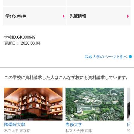
学びの特色
先輩情報
学校ID.GK000949
更新日： 2026.08.04
武蔵大学のページ上部へ
この学校に資料請求した人はこんな学校にも資料請求しています。
國學院大學
専修大学
日
私立大学|東京都
私立大学|東京都
私立