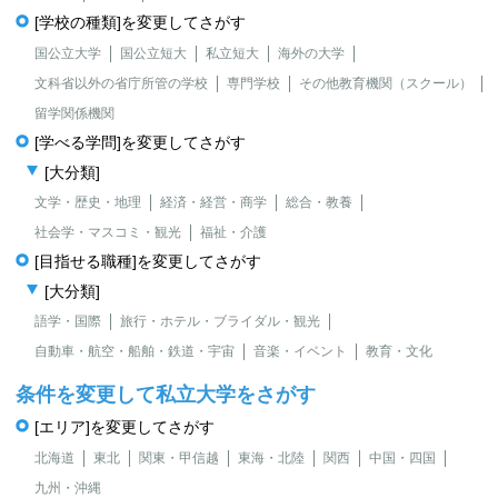
[学校の種類]を変更してさがす
国公立大学
国公立短大
私立短大
海外の大学
文科省以外の省庁所管の学校
専門学校
その他教育機関（スクール）
留学関係機関
[学べる学問]を変更してさがす
[大分類]
文学・歴史・地理
経済・経営・商学
総合・教養
社会学・マスコミ・観光
福祉・介護
[目指せる職種]を変更してさがす
[大分類]
語学・国際
旅行・ホテル・ブライダル・観光
自動車・航空・船舶・鉄道・宇宙
音楽・イベント
教育・文化
条件を変更して私立大学をさがす
[エリア]を変更してさがす
北海道
東北
関東・甲信越
東海・北陸
関西
中国・四国
九州・沖縄