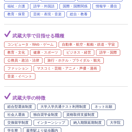
福祉・介護
語学・外国語
国際・国際関係
情報学・通信
教育・保育
芸術・表現・音楽
総合・教養
武蔵大学で目指せる職種
コンピュータ・Web・ゲーム
自動車・航空・船舶・鉄道・宇宙
教育・文化
健康・スポーツ
ビジネス・経営
語学・国際
公務員・政治・法律
旅行・ホテル・ブライダル・観光
ファッション
マスコミ・芸能・アニメ・声優・漫画
音楽・イベント
武蔵大学の特徴
総合型選抜制度
大学入学共通テスト利用制度
ネット出願
社会人選抜
独自奨学金制度
資格取得支援制度
交換留学制度
インターンシップ
納入期限延期制度
大学院
学生寮
最寄駅より徒歩圏内