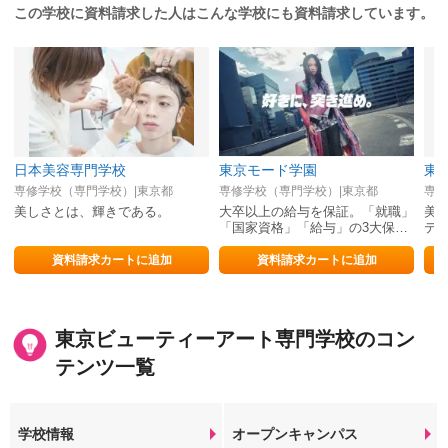
この学校に資料請求した人はこんな学校にも資料請求しています。
日本美容専門学校
東京モード学園
専修学校（専門学校）|東京都
専修学校（専門学校）|東京都
専修
美しさとは、輝きである。
大卒以上の給与を保証。「就職」
美
「国家資格」「給与」の3大保証
テ
は自信の証明。
し
資料請求カートに追加
資料請求カートに追加
東京ビューティーアート専門学校のコン
テンツ一覧
学校情報
オープンキャンパス