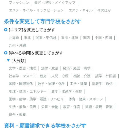
ファッション
美容・理容・メイクアップ
エステ・ネイル・リラクゼーション
エステ・ネイル
そのほか
条件を変更して専門学校をさがす
[エリア]を変更してさがす
北海道
東北
関東・甲信越
東海・北陸
関西
中国・四国
九州・沖縄
[学べる学問]を変更してさがす
[大分類]
文学・歴史・地理
法律・政治
経済・経営・商学
社会学・マスコミ・観光
人間・心理
福祉・介護
語学・外国語
国際・国際関係
数学・物理・化学
工学・建築
情報学・通信
地球・環境・エネルギー
農学・水産学・生物
医学・歯学・薬学・看護・リハビリ
体育・健康・スポーツ
生活・服飾・美容
栄養・食物
教育・保育
芸術・表現・音楽
総合・教養
資料・願書請求できる学校をさがす