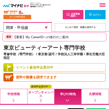
0
資料請求
カート
件
会員登録
ログイン
（無料）
カートの中を見る
まとめて資料・願書を請求する
【重要】My CareerIDへの移行のご案内
重要
東京ビューティーアート専門学校
専修学校（専門学校） / 東京都 認可 / 学校法人三幸学園 / 厚生労働大臣
指定
イベント参加申込受付中
資料や願書を請求できます
参加申込受付中！
オープンキャンパ
学校情報
学びの特色
先輩情報
ス