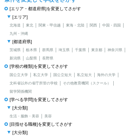
[エリア・都道府県]を変更してさがす
[エリア]
北海道
東北
関東・甲信越
東海・北陸
関西
中国・四国
九州・沖縄
[都道府県]
茨城県
栃木県
群馬県
埼玉県
千葉県
東京都
神奈川県
新潟県
山梨県
長野県
[学校の種類]を変更してさがす
国公立大学
私立大学
国公立短大
私立短大
海外の大学
文科省以外の省庁所管の学校
その他教育機関（スクール）
留学関係機関
[学べる学問]を変更してさがす
[大分類]
生活・服飾・美容
美容
[目指せる職種]を変更してさがす
[大分類]