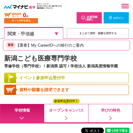
0
資料請求
カート
件
会員登録
ログイン
（無料）
カートの中を見る
まとめて資料・願書を請求する
【重要】My CareerIDへの移行のご案内
重要
新潟こども医療専門学校
専修学校（専門学校） / 新潟県 認可 / 学校法人 新潟高度情報学園
イベント参加申込受付中
資料や願書を請求できます
参加申込受付中！
学校情報
オープンキャンパス
学びの特色