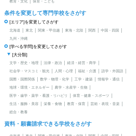
教育・文化
保育・こども
条件を変更して専門学校をさがす
[エリア]を変更してさがす
北海道
東北
関東・甲信越
東海・北陸
関西
中国・四国
九州・沖縄
[学べる学問]を変更してさがす
[大分類]
文学・歴史・地理
法律・政治
経済・経営・商学
社会学・マスコミ・観光
人間・心理
福祉・介護
語学・外国語
国際・国際関係
数学・物理・化学
工学・建築
情報学・通信
地球・環境・エネルギー
農学・水産学・生物
医学・歯学・薬学・看護・リハビリ
体育・健康・スポーツ
生活・服飾・美容
栄養・食物
教育・保育
芸術・表現・音楽
総合・教養
資料・願書請求できる学校をさがす
北海道
東北
関東・甲信越
東海・北陸
関西
中国・四国