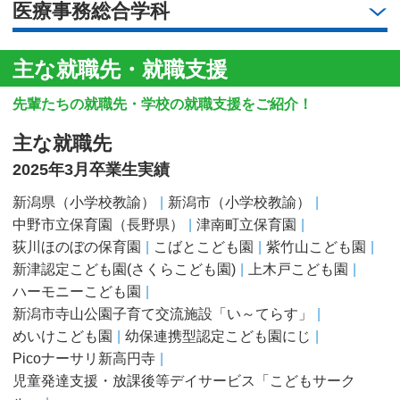
医療事務総合学科
主な就職先・就職支援
先輩たちの就職先・学校の就職支援をご紹介！
主な就職先
2025年3月卒業生実績
新潟県（小学校教諭）
新潟市（小学校教諭）
中野市立保育園（長野県）
津南町立保育園
荻川ほのぼの保育園
こばとこども園
紫竹山こども園
新津認定こども園(さくらこども園)
上木戸こども園
ハーモニーこども園
新潟市寺山公園子育て交流施設「い～てらす」
めいけこども園
幼保連携型認定こども園にじ
Picoナーサリ新高円寺
児童発達支援・放課後等デイサービス「こどもサーク