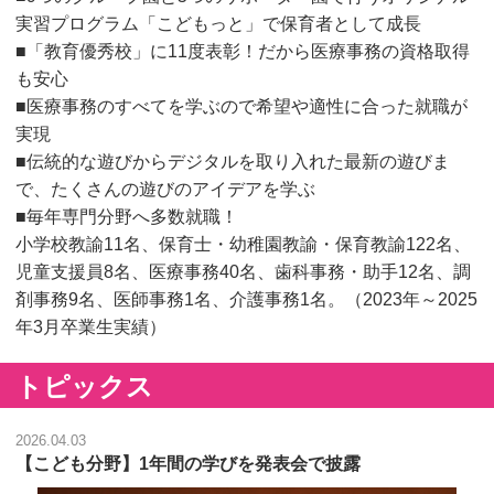
実習プログラム「こどもっと」で保育者として成長
■「教育優秀校」に11度表彰！だから医療事務の資格取得
も安心
■医療事務のすべてを学ぶので希望や適性に合った就職が
実現
■伝統的な遊びからデジタルを取り入れた最新の遊びま
で、たくさんの遊びのアイデアを学ぶ
■毎年専門分野へ多数就職！
小学校教諭11名、保育士・幼稚園教諭・保育教諭122名、
児童支援員8名、医療事務40名、歯科事務・助手12名、調
剤事務9名、医師事務1名、介護事務1名。（2023年～2025
年3月卒業生実績）
トピックス
2026.04.03
【こども分野】1年間の学びを発表会で披露