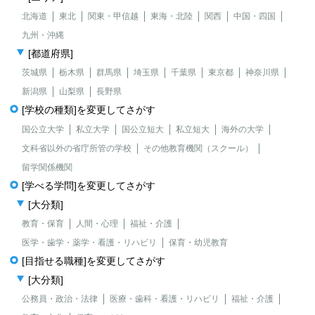
北海道
東北
関東・甲信越
東海・北陸
関西
中国・四国
九州・沖縄
[都道府県]
茨城県
栃木県
群馬県
埼玉県
千葉県
東京都
神奈川県
新潟県
山梨県
長野県
[学校の種類]を変更してさがす
国公立大学
私立大学
国公立短大
私立短大
海外の大学
文科省以外の省庁所管の学校
その他教育機関（スクール）
留学関係機関
[学べる学問]を変更してさがす
[大分類]
教育・保育
人間・心理
福祉・介護
医学・歯学・薬学・看護・リハビリ
保育・幼児教育
[目指せる職種]を変更してさがす
[大分類]
公務員・政治・法律
医療・歯科・看護・リハビリ
福祉・介護