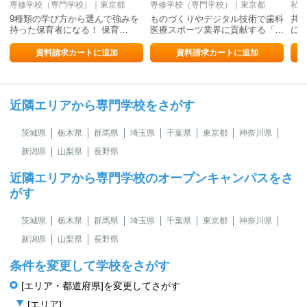
専修学校（専門学校）｜東京都
専修学校（専門学校）｜東京都
私立
9種類の学び方から選んで強みを
ものづくりやデジタル技術で歯科
共
持った保育者になる！ 保育…
医療スポーツ業界に貢献する「…
に
資料請求カートに追加
資料請求カートに追加
近隣エリアから専門学校をさがす
茨城県
栃木県
群馬県
埼玉県
千葉県
東京都
神奈川県
新潟県
山梨県
長野県
近隣エリアから専門学校のオープンキャンパスをさ
がす
茨城県
栃木県
群馬県
埼玉県
千葉県
東京都
神奈川県
新潟県
山梨県
長野県
条件を変更して学校をさがす
[エリア・都道府県]を変更してさがす
[エリア]