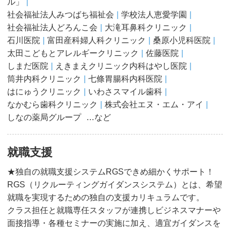
ル」
社会福祉法人みつばち福祉会
学校法人恵愛学園
社会福祉法人どろんこ会
大滝耳鼻科クリニック
石川医院
富田産科婦人科クリニック
桑原小児科医院
太田こどもとアレルギークリニック
佐藤医院
しまだ医院
えきまえクリニック内科はやし医院
筒井内科クリニック
七條胃腸科内科医院
はにゅうクリニック
いわさスマイル歯科
なかむら歯科クリニック
株式会社エヌ・エム・アイ
しなの薬局グループ
…など
就職支援
★独自の就職支援システムRGSできめ細かくサポート！
RGS（リクルーティングガイダンスシステム）とは、希望
就職を実現するための独自の支援カリキュラムです。
クラス担任と就職専任スタッフが連携しビジネスマナーや
面接指導・各種セミナーの実施に加え、適宜ガイダンスを