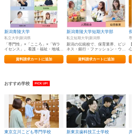
新潟青陵大学
新潟青陵大学短期大学部
私立大学|新潟県
私立短期大学|新潟県
専修
「専門性」×「こころ」×「Wラ
新潟の伝統校で、保育業界、ビジ
【
イセンス」。看護・福祉・地域づ
ネス・銀行・ファッション・ウェ
心
くり・心理・子どもを新潟の伝統
ディング・ホテル業界で活躍する
N-h
校で学ぶ。
力を修得！
資料請求カートに追加
資料請求カートに追加
おすすめ学校
PICK UP!
東京立川こども専門学校
新東京歯科技工士学校
共