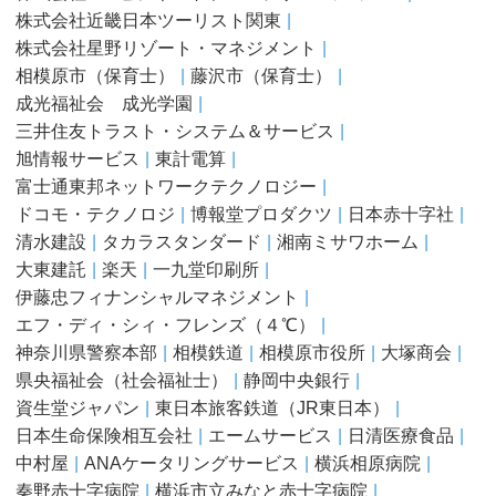
株式会社近畿日本ツーリスト関東
株式会社星野リゾート・マネジメント
相模原市（保育士）
藤沢市（保育士）
成光福祉会 成光学園
三井住友トラスト・システム＆サービス
旭情報サービス
東計電算
富士通東邦ネットワークテクノロジー
ドコモ・テクノロジ
博報堂プロダクツ
日本赤十字社
清水建設
タカラスタンダード
湘南ミサワホーム
大東建託
楽天
一九堂印刷所
伊藤忠フィナンシャルマネジメント
エフ・ディ・シィ・フレンズ（４℃）
神奈川県警察本部
相模鉄道
相模原市役所
大塚商会
県央福祉会（社会福祉士）
静岡中央銀行
資生堂ジャパン
東日本旅客鉄道（JR東日本）
日本生命保険相互会社
エームサービス
日清医療食品
中村屋
ANAケータリングサービス
横浜相原病院
秦野赤十字病院
横浜市立みなと赤十字病院