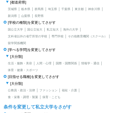
[都道府県]
茨城県
栃木県
群馬県
埼玉県
千葉県
東京都
神奈川県
新潟県
山梨県
長野県
[学校の種類]を変更してさがす
国公立大学
国公立短大
私立短大
海外の大学
文科省以外の省庁所管の学校
専門学校
その他教育機関（スクール）
留学関係機関
[学べる学問]を変更してさがす
[大分類]
生活・服飾・美容
人間・心理
国際・国際関係
情報学・通信
体育・健康・スポーツ
[目指せる職種]を変更してさがす
[大分類]
公務員・政治・法律
ファッション
福祉・介護
食・栄養・調理・製菓
保育・こども
条件を変更して私立大学をさがす