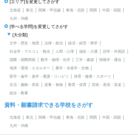
[エリア]を変更してさがす
北海道
東北
関東・甲信越
東海・北陸
関西
中国・四国
九州・沖縄
[学べる学問]を変更してさがす
[大分類]
文学・歴史・地理
法律・政治
経済・経営・商学
社会学・マスコミ・観光
人間・心理
福祉・介護
語学・外国語
国際・国際関係
数学・物理・化学
工学・建築
情報学・通信
地球・環境・エネルギー
農学・水産学・生物
医学・歯学・薬学・看護・リハビリ
体育・健康・スポーツ
生活・服飾・美容
栄養・食物
教育・保育
芸術・表現・音楽
総合・教養
資料・願書請求できる学校をさがす
北海道
東北
関東・甲信越
東海・北陸
関西
中国・四国
九州・沖縄