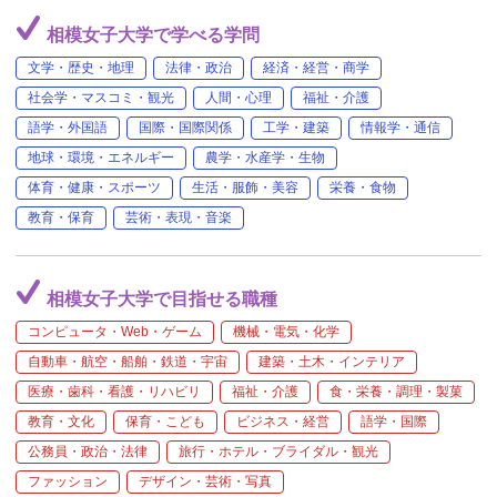
相模女子大学で学べる学問
文学・歴史・地理
法律・政治
経済・経営・商学
社会学・マスコミ・観光
人間・心理
福祉・介護
語学・外国語
国際・国際関係
工学・建築
情報学・通信
地球・環境・エネルギー
農学・水産学・生物
体育・健康・スポーツ
生活・服飾・美容
栄養・食物
教育・保育
芸術・表現・音楽
相模女子大学で目指せる職種
コンピュータ・Web・ゲーム
機械・電気・化学
自動車・航空・船舶・鉄道・宇宙
建築・土木・インテリア
医療・歯科・看護・リハビリ
福祉・介護
食・栄養・調理・製菓
教育・文化
保育・こども
ビジネス・経営
語学・国際
公務員・政治・法律
旅行・ホテル・ブライダル・観光
ファッション
デザイン・芸術・写真