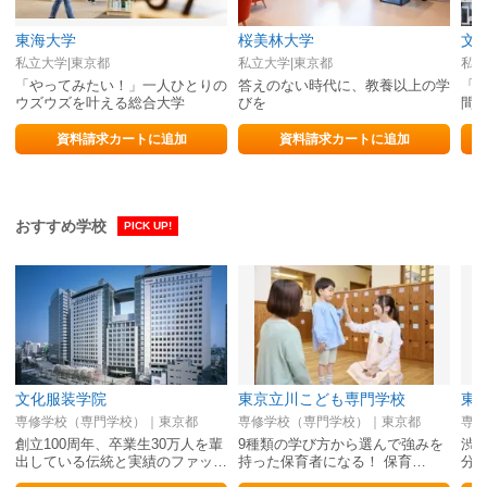
東海大学
桜美林大学
文
私立大学|東京都
私立大学|東京都
私立
「やってみたい！」一人ひとりの
答えのない時代に、教養以上の学
「
ウズウズを叶える総合大学
びを
間
資料請求カートに追加
資料請求カートに追加
おすすめ学校
PICK UP!
文化服装学院
東京立川こども専門学校
東
専修学校（専門学校）｜東京都
専修学校（専門学校）｜東京都
専修
創立100周年、卒業生30万人を輩
9種類の学び方から選んで強みを
渋谷
出している伝統と実績のファッ…
持った保育者になる！ 保育…
分