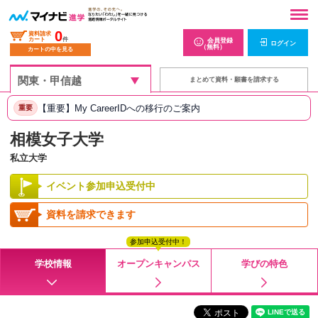
0
資料請求
カート
件
会員登録
ログイン
（無料）
カートの中を見る
まとめて資料・願書を請求する
【重要】My CareerIDへの移行のご案内
重要
相模女子大学
私立大学
イベント参加申込受付中
資料を請求できます
参加申込受付中！
学校情報
オープンキャンパス
学びの特色