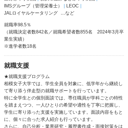
IMSグループ（管理栄養士）
LEOC
JALロイヤルケータリング
…など
就職率98.5％
（就職決定者数842名／就職希望者数855名 2024年3月卒
業生実績）
※進学者数18名
就職支援
★就職支援プログラム
相模女子大学では、学生全員を対象に、低学年から継続し
て寄り添う伴走型の就職サポートを行っています。
特に全学生との個別面談では、専任職員が学科ごとの特性
を踏まえつつ、一人ひとりの希望や適性を丁寧に把握し、
学生に寄り添った支援を実施しています。面談内容をもと
に、個々に合った求人紹介も行っています。
さらに、自己分析・業界研究・履歴書作成・面接対策をは