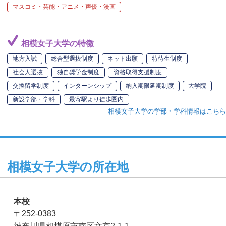
マスコミ・芸能・アニメ・声優・漫画
相模女子大学の特徴
地方入試
総合型選抜制度
ネット出願
特待生制度
社会人選抜
独自奨学金制度
資格取得支援制度
交換留学制度
インターンシップ
納入期限延期制度
大学院
新設学部・学科
最寄駅より徒歩圏内
相模女子大学の学部・学科情報はこちら
相模女子大学の所在地
本校
〒252-0383