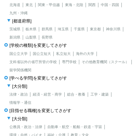
北海道
東北
関東・甲信越
東海・北陸
関西
中国・四国
九州・沖縄
[都道府県]
茨城県
栃木県
群馬県
埼玉県
千葉県
東京都
神奈川県
新潟県
山梨県
長野県
[学校の種類]を変更してさがす
国公立大学
国公立短大
私立短大
海外の大学
文科省以外の省庁所管の学校
専門学校
その他教育機関（スクール）
留学関係機関
[学べる学問]を変更してさがす
[大分類]
法律・政治
経済・経営・商学
総合・教養
工学・建築
情報学・通信
[目指せる職種]を変更してさがす
[大分類]
公務員・政治・法律
自動車・航空・船舶・鉄道・宇宙
環境・自然・バイオ
福祉・介護
教育・文化