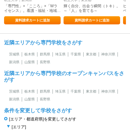
私立大学｜新潟県
私立大学｜東京都
専修
「専門性」×「こころ」×「Wラ
輝く自分、出会う瞬間（トキ）。
ビ
イセンス」。看護・福祉・地域…
～「人」を育てる～
ベ
資料請求カートに追加
資料請求カートに追加
近隣エリアから専門学校をさがす
茨城県
栃木県
群馬県
埼玉県
千葉県
東京都
神奈川県
新潟県
山梨県
長野県
近隣エリアから専門学校のオープンキャンパスをさ
がす
茨城県
栃木県
群馬県
埼玉県
千葉県
東京都
神奈川県
新潟県
山梨県
長野県
条件を変更して学校をさがす
[エリア・都道府県]を変更してさがす
[エリア]