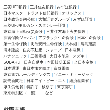
三菱UFJ銀行
三井住友銀行
みずほ銀行
日本マスタートラスト信託銀行
オリックス
日本政策金融公庫
大和証券グループ
みずほ証券
三菱UFJモルガン・スタンレー証券
東京海上日動火災保険
三井住友海上火災保険
損害保険ジャパン
アフラック生命保険
日本生命保険
第一生命保険
明治安田生命保険
大林組
鹿島建設
清水建設
住友不動産
シャープ
日本電気
パナソニック
三菱電機
大日本印刷
スズキ
SUBARU
日産自動車
本田技研工業
全日本空輸
日本通運
東日本旅客鉄道
京成電鉄
東京電力ホールディングス
ソニー・ミュージック
読売新聞社
日本アイ・ビー・エム
経済産業省
厚生労働省
特許庁
検察庁
東京都庁
東京特別区（Ｉ類）
…など
就職支援