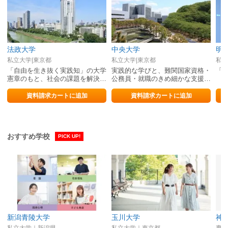
法政大学
中央大学
明
私立大学|東京都
私立大学|東京都
私立
「自由を生き抜く実践知」の大学
実践的な学びと、難関国家資格・
「
憲章のもと、社会の課題を解決す
公務員・就職のきめ細かな支援に
るための「実践知」を育成
よりさまざまな分野で活躍できる
人材を育成
資料請求カートに追加
資料請求カートに追加
おすすめ学校
PICK UP!
新潟青陵大学
玉川大学
神