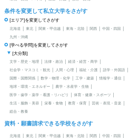
条件を変更して私立大学をさがす
[エリア]を変更してさがす
北海道
東北
関東・甲信越
東海・北陸
関西
中国・四国
九州・沖縄
[学べる学問]を変更してさがす
[大分類]
文学・歴史・地理
法律・政治
経済・経営・商学
社会学・マスコミ・観光
人間・心理
福祉・介護
語学・外国語
国際・国際関係
数学・物理・化学
工学・建築
情報学・通信
地球・環境・エネルギー
農学・水産学・生物
医学・歯学・薬学・看護・リハビリ
体育・健康・スポーツ
生活・服飾・美容
栄養・食物
教育・保育
芸術・表現・音楽
総合・教養
資料・願書請求できる学校をさがす
北海道
東北
関東・甲信越
東海・北陸
関西
中国・四国