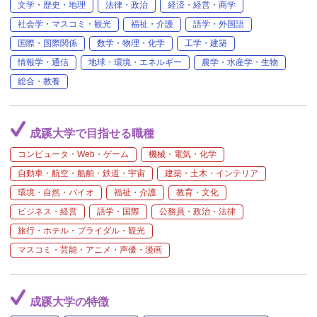
文学・歴史・地理
法律・政治
経済・経営・商学
社会学・マスコミ・観光
福祉・介護
語学・外国語
国際・国際関係
数学・物理・化学
工学・建築
情報学・通信
地球・環境・エネルギー
農学・水産学・生物
総合・教養
成蹊大学で目指せる職種
コンピュータ・Web・ゲーム
機械・電気・化学
自動車・航空・船舶・鉄道・宇宙
建築・土木・インテリア
環境・自然・バイオ
福祉・介護
教育・文化
ビジネス・経営
語学・国際
公務員・政治・法律
旅行・ホテル・ブライダル・観光
マスコミ・芸能・アニメ・声優・漫画
成蹊大学の特徴