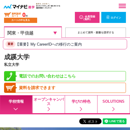
0
資料請求
カート
件
会員登録
ログイン
（無料）
カートの中を見る
まとめて資料・願書を請求する
【重要】My CareerIDへの移行のご案内
重要
成蹊大学
私立大学
電話でのお問い合わせはこちら
資料を請求できます
オープンキャンパ
学校情報
学びの特色
SOLUTIONS
ス