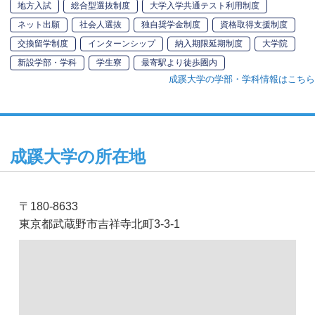
地方入試
総合型選抜制度
大学入学共通テスト利用制度
ネット出願
社会人選抜
独自奨学金制度
資格取得支援制度
交換留学制度
インターンシップ
納入期限延期制度
大学院
新設学部・学科
学生寮
最寄駅より徒歩圏内
成蹊大学の学部・学科情報はこちら
成蹊大学の所在地
〒180-8633
東京都武蔵野市吉祥寺北町3-3-1