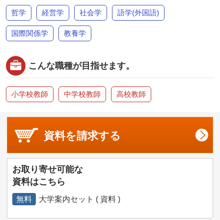
哲学
経営学
社会学
語学(外国語)
国際関係学
教養学
こんな職種が目指せます。
小学校教師
中学校教師
高校教師
資料を
請求する
お取り寄せ可能な
資料はこちら
無料
大学案内セット ( 資料 )