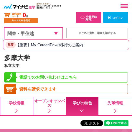
0
資料請求
カート
件
会員登録
ログイン
（無料）
カートの中を見る
まとめて資料・願書を請求する
【重要】My CareerIDへの移行のご案内
重要
多摩大学
私立大学
電話でのお問い合わせはこちら
資料を請求できます
オープンキャンパ
学校情報
学びの特色
先輩情報
ス