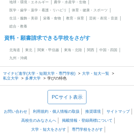
地球・環境・エネルギー
農学・水産学・生物
医学・歯学・薬学・看護・リハビリ
体育・健康・スポーツ
生活・服飾・美容
栄養・食物
教育・保育
芸術・表現・音楽
総合・教養
資料・願書請求できる学校をさがす
北海道
東北
関東・甲信越
東海・北陸
関西
中国・四国
九州・沖縄
マイナビ進学(大学・短期大学・専門学校)
大学・短大一覧
私立大学
多摩大学
学びの特色
PCサイト表示
お問い合わせ
利用規約・個人情報の取扱
推奨環境
サイトマップ
高校生のみなさんへ
掲載情報・登録商標について
大学・短大をさがす
専門学校をさがす