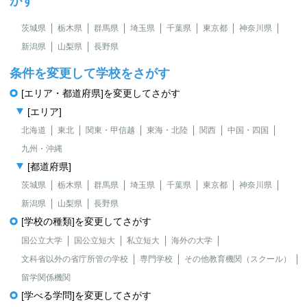
がす
茨城県
栃木県
群馬県
埼玉県
千葉県
東京都
神奈川県
新潟県
山梨県
長野県
条件を変更して学校をさがす
[エリア・都道府県]を変更してさがす
[エリア]
北海道
東北
関東・甲信越
東海・北陸
関西
中国・四国
九州・沖縄
[都道府県]
茨城県
栃木県
群馬県
埼玉県
千葉県
東京都
神奈川県
新潟県
山梨県
長野県
[学校の種類]を変更してさがす
国公立大学
国公立短大
私立短大
海外の大学
文科省以外の省庁所管の学校
専門学校
その他教育機関（スクール）
留学関係機関
[学べる学問]を変更してさがす