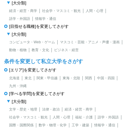
[大分類]
経済・経営・商学
社会学・マスコミ・観光
人間・心理
語学・外国語
情報学・通信
[目指せる職種]を変更してさがす
[大分類]
コンピュータ・Web・ゲーム
マスコミ・芸能・アニメ・声優・漫画
動物・植物
教育・文化
ビジネス・経営
条件を変更して私立大学をさがす
[エリア]を変更してさがす
北海道
東北
関東・甲信越
東海・北陸
関西
中国・四国
九州・沖縄
[学べる学問]を変更してさがす
[大分類]
文学・歴史・地理
法律・政治
経済・経営・商学
社会学・マスコミ・観光
人間・心理
福祉・介護
語学・外国語
国際・国際関係
数学・物理・化学
工学・建築
情報学・通信