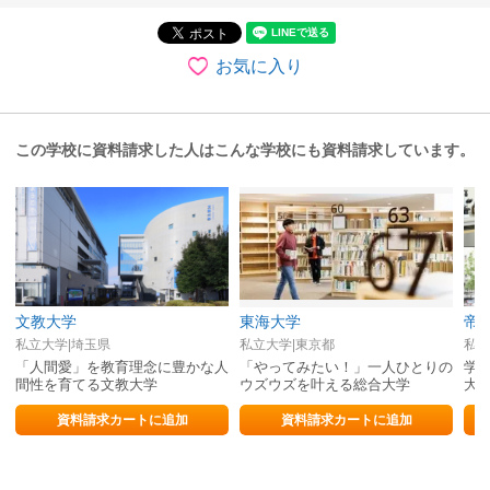
お気に入り
この学校に資料請求した人はこんな学校にも資料請求しています。
文教大学
東海大学
帝
私立大学|埼玉県
私立大学|東京都
私立
「人間愛」を教育理念に豊かな人
「やってみたい！」一人ひとりの
学
間性を育てる文教大学
ウズウズを叶える総合大学
大
資料請求カートに追加
資料請求カートに追加