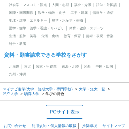
社会学・マスコミ・観光
人間・心理
福祉・介護
語学・外国語
国際・国際関係
数学・物理・化学
工学・建築
情報学・通信
地球・環境・エネルギー
農学・水産学・生物
医学・歯学・薬学・看護・リハビリ
体育・健康・スポーツ
生活・服飾・美容
栄養・食物
教育・保育
芸術・表現・音楽
総合・教養
資料・願書請求できる学校をさがす
北海道
東北
関東・甲信越
東海・北陸
関西
中国・四国
九州・沖縄
マイナビ進学(大学・短期大学・専門学校)
大学・短大一覧
私立大学
駒澤大学
学びの特色
PCサイト表示
お問い合わせ
利用規約・個人情報の取扱
推奨環境
サイトマップ