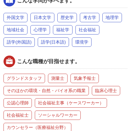
こんな学問が学べます。
外国文学
日本文学
歴史学
考古学
地理学
地域社会
心理学
福祉学
社会福祉
語学(外国語)
語学(日本語)
環境学
こんな職種が目指せます。
グランドスタッフ
測量士
気象予報士
そのほかの環境・自然・バイオ系の職業
臨床心理士
公認心理師
社会福祉主事（ケースワーカー）
社会福祉士
ソーシャルワーカー
カウンセラー（医療福祉分野）