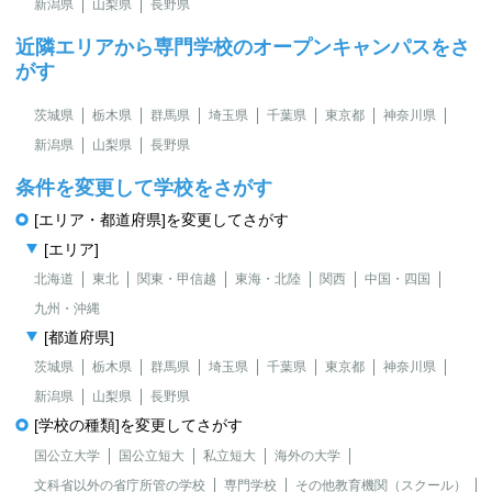
新潟県
山梨県
長野県
近隣エリアから専門学校のオープンキャンパスをさ
がす
茨城県
栃木県
群馬県
埼玉県
千葉県
東京都
神奈川県
新潟県
山梨県
長野県
条件を変更して学校をさがす
[エリア・都道府県]を変更してさがす
[エリア]
北海道
東北
関東・甲信越
東海・北陸
関西
中国・四国
九州・沖縄
[都道府県]
茨城県
栃木県
群馬県
埼玉県
千葉県
東京都
神奈川県
新潟県
山梨県
長野県
[学校の種類]を変更してさがす
国公立大学
国公立短大
私立短大
海外の大学
文科省以外の省庁所管の学校
専門学校
その他教育機関（スクール）