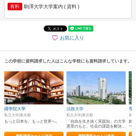
有料
駒澤大学大学案内 ( 資料 )
お気に入り
この学校に資料請求した人はこんな学校にも資料請求しています。
國學院大學
法政大学
専
私立大学|東京都
私立大学|東京都
私立
もっと日本を。もっと世界へ。
「自由を生き抜く実践知」の大学
創立
憲章のもと、社会の課題を解決す
一
るための「実践知」を育成