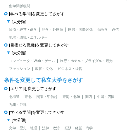
留学関係機関
[学べる学問]を変更してさがす
[大分類]
経済・経営・商学
語学・外国語
国際・国際関係
情報学・通信
地球・環境・エネルギー
[目指せる職種]を変更してさがす
[大分類]
コンピュータ・Web・ゲーム
旅行・ホテル・ブライダル・観光
ファッション
教育・文化
ビジネス・経営
条件を変更して私立大学をさがす
[エリア]を変更してさがす
北海道
東北
関東・甲信越
東海・北陸
関西
中国・四国
九州・沖縄
[学べる学問]を変更してさがす
[大分類]
文学・歴史・地理
法律・政治
経済・経営・商学