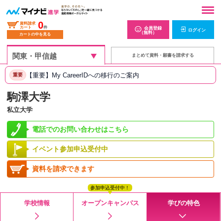
0
資料請求
カート
件
会員登録
ログイン
（無料）
カートの中を見る
まとめて資料・願書を請求する
【重要】My CareerIDへの移行のご案内
重要
駒澤大学
私立大学
電話でのお問い合わせはこちら
イベント参加申込受付中
資料を請求できます
参加申込受付中！
学校情報
オープンキャンパス
学びの特色