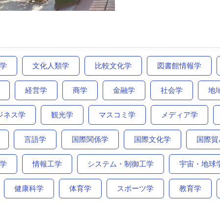
学
文化人類学
比較文化学
図書館情報学
経営学
商学
金融学
社会学
地
ジネス学
観光学
マスコミ学
メディア学
言語学
国際関係学
国際文化学
国際貿
学
情報工学
システム・制御工学
宇宙・地球
健康科学
体育学
スポーツ学
教育学