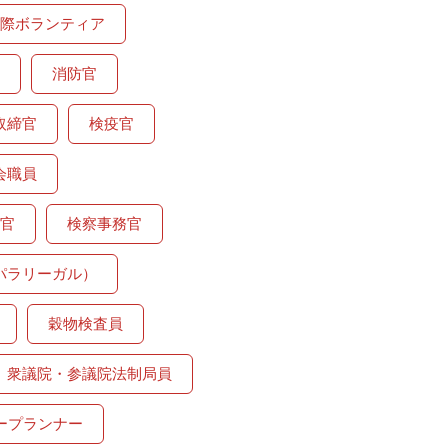
際ボランティア
消防官
取締官
検疫官
会職員
官
検察事務官
パラリーガル）
穀物検査員
衆議院・参議院法制局員
ープランナー