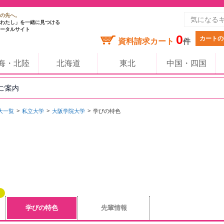
の先へ。
わたし」を一緒に見つける
ータルサイト
0
カートの
資料請求カート
件
海・北陸
北海道
東北
中国・四国
のご案内
大一覧
私立大学
大阪学院大学
学びの特色
学びの特色
先輩情報