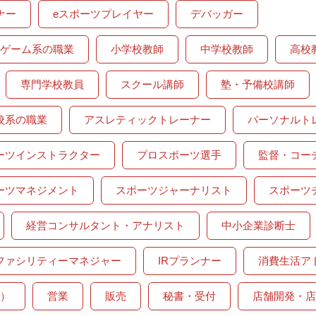
ナー
eスポーツプレイヤー
デバッガー
・ゲーム系の職業
小学校教師
中学校教師
高校
専門学校教員
スクール講師
塾・予備校講師
校系の職業
アスレティックトレーナー
パーソナルト
ーツインストラクター
プロスポーツ選手
監督・コー
ーツマネジメント
スポーツジャーナリスト
スポーツ
経営コンサルタント・アナリスト
中小企業診断士
ファシリティーマネジャー
IRプランナー
消費生活ア
）
営業
販売
秘書・受付
店舗開発・店