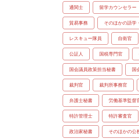
通関士
留学カウンセラー
貿易事務
そのほかの語学
レスキュー隊員
自衛官
公証人
国税専門官
国会議員政策担当秘書
国
裁判官
裁判所事務官
弁護士秘書
労働基準監督
特許管理士
特許審査官
政治家秘書
そのほかの公