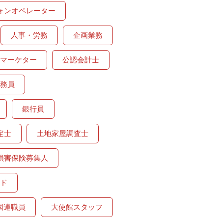
ォンオペレーター
人事・労務
企画業務
マーケター
公認会計士
務員
銀行員
定士
土地家屋調査士
損害保険募集人
ド
国連職員
大使館スタッフ