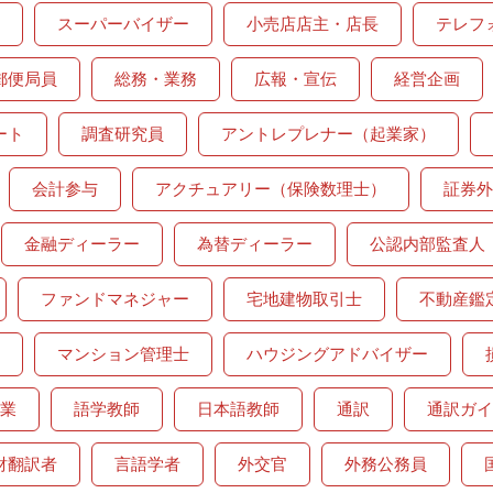
スーパーバイザー
小売店店主・店長
テレフ
郵便局員
総務・業務
広報・宣伝
経営企画
ート
調査研究員
アントレプレナー（起業家）
会計参与
アクチュアリー（保険数理士）
証券外
金融ディーラー
為替ディーラー
公認内部監査人
ファンドマネジャー
宅地建物取引士
不動産鑑
マンション管理士
ハウジングアドバイザー
業
語学教師
日本語教師
通訳
通訳ガイ
財翻訳者
言語学者
外交官
外務公務員