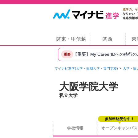
進学の、そ
なりたい「
進路情報ポ
関東・甲信越
関西
東
【重要】My CareerIDへの移行
重要
マイナビ進学(大学・短期大学・専門学校)
大学・短
大阪学院大学
私立大学
参加申込受付中！
学校情報
オープンキャンパス