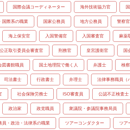
国際会議コーディネーター
海外技術協力官
国
・国際系の職業
国家公務員
地方公務員
警察官
海上保安官
入国警備官
入国審査官
麻薬
公正取引委員会審査官
刑務官
皇宮護衛官
国
会図書館職員
国土地理院で働く人
弁護士
検察
司法書士
行政書士
弁理士
法律事務職員（
官
社会保険労務士
ISO審査員
公認不正検査士
政治家
政党職員
衆議院・参議院事務局員
務員・政治・法律系の職業
ツアーコンダクター
ツア