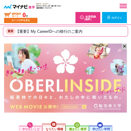
0
資料請求
カート
件
会員登録
ログイン
（無料）
カートの中を見る
【重要】My CareerIDへの移行のご案内
重要
✕
やりたいこと
なりたい職種
働きたい業界
学びたい学問