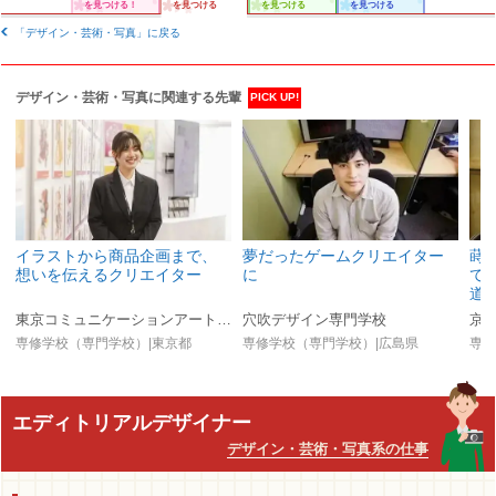
を見つける！
を見つける
を見つける
を見つける
「デザイン・芸術・写真」に戻る
デザイン・芸術・写真に関連する先輩
PICK UP!
イラストから商品企画まで、
夢だったゲームクリエイター
蒔
想いを伝えるクリエイター
に
て
道
東京コミュニケーションアート専門学校（マンガ・イラスト・アニメ・ゲーム・3DCG・グラフィック・VTuber・AI／IT）
穴吹デザイン専門学校
京
専修学校（専門学校）|東京都
専修学校（専門学校）|広島県
専修
エディトリアルデザイナー
デザイン・芸術・写真系の仕事