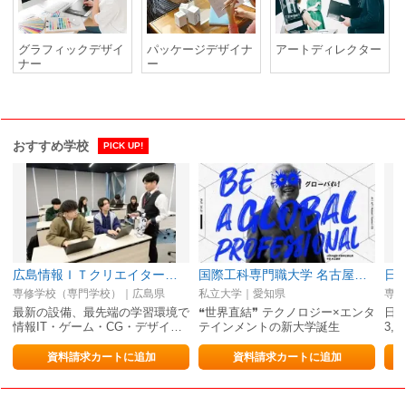
グラフィックデザイ
パッケージデザイナ
アートディレクター
ナー
ー
おすすめ学校
PICK UP!
広島情報ＩＴクリエイター専門学校
国際工科専門職大学 名古屋キャンパス
日
専修学校（専門学校）｜広島県
私立大学｜愛知県
専修
最新の設備、最先端の学習環境で
❝世界直結❞ テクノロジー×エンタ
日
情報IT・ゲーム・CG・デザイ…
テインメントの新大学誕生
3,
資料請求カートに追加
資料請求カートに追加