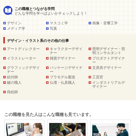
この職種とつながる学問
どんな学問を学べばよいかチェックしよう！
デザイン
マスコミ学
画像・音響工学
メディア学
写真
デザイン・イラスト系のその他の仕事
アートディレクター
キャラクターデザイ
照明デザイナー・照
ナー
明コンサルタント
イラストレーター
雑貨デザイナー
プロダクトデザイナ
ー
グラフィックデザイ
パッケージデザイナ
文房具デザイナー
ナー
ー
絵付師
プラモデル製造
工芸官
鍵の職人
仏壇・仏具職人
インダストリアルデ
ザイナー
蒔絵師
この職種を見た人はこんな職種も見ています。