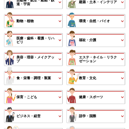
自動車・航空・船舶・鉄
建築・土木・インテリア
道・宇宙
動物・植物
環境・自然・バイオ
医療・歯科・看護・リハ
福祉・介護
ビリ
美容・理容・メイクアッ
エステ・ネイル・リラク
プ
ゼーション
食・栄養・調理・製菓
教育・文化
保育・こども
健康・スポーツ
ビジネス・経営
語学・国際