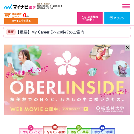
0
資料請求
カート
件
会員登録
ログイン
（無料）
カートの中を見る
【重要】My CareerIDへの移行のご案内
重要
✕
やりたいこと
なりたい職種
働きたい業界
学びたい学問