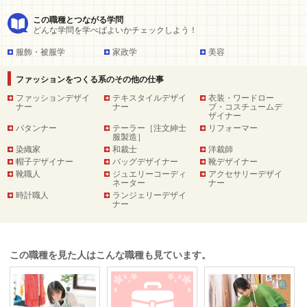
この職種とつながる学問
どんな学問を学べばよいかチェックしよう！
服飾・被服学
家政学
美容
ファッションをつくる系のその他の仕事
ファッションデザイ
テキスタイルデザイ
衣装・ワードロー
ナー
ナー
ブ・コスチュームデ
ザイナー
パタンナー
テーラー［注文紳士
リフォーマー
服製造］
染織家
和裁士
洋裁師
帽子デザイナー
バッグデザイナー
靴デザイナー
靴職人
ジュエリーコーディ
アクセサリーデザイ
ネーター
ナー
時計職人
ランジェリーデザイ
ナー
この職種を見た人はこんな職種も見ています。