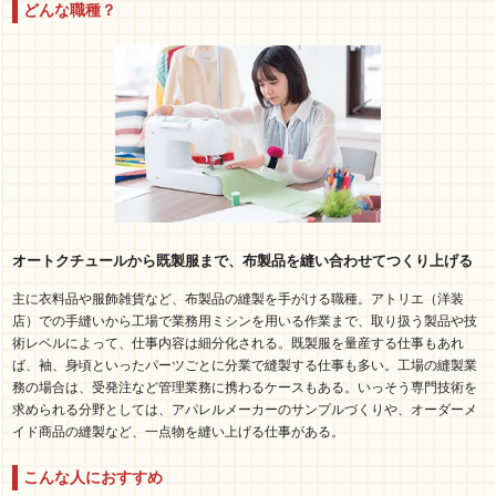
どんな職種？
オートクチュールから既製服まで、布製品を縫い合わせてつくり上げる
主に衣料品や服飾雑貨など、布製品の縫製を手がける職種。アトリエ（洋装
店）での手縫いから工場で業務用ミシンを用いる作業まで、取り扱う製品や技
術レベルによって、仕事内容は細分化される。既製服を量産する仕事もあれ
ば、袖、身頃といったパーツごとに分業で縫製する仕事も多い。工場の縫製業
務の場合は、受発注など管理業務に携わるケースもある。いっそう専門技術を
求められる分野としては、アパレルメーカーのサンプルづくりや、オーダーメ
イド商品の縫製など、一点物を縫い上げる仕事がある。
こんな人におすすめ