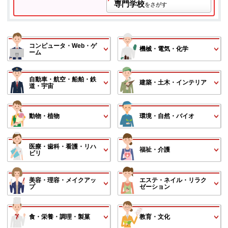
専門学校
をさがす
コンピュータ・Web・ゲ
機械・電気・化学
ーム
自動車・航空・船舶・鉄
建築・土木・インテリア
道・宇宙
動物・植物
環境・自然・バイオ
医療・歯科・看護・リハ
福祉・介護
ビリ
美容・理容・メイクアッ
エステ・ネイル・リラク
プ
ゼーション
食・栄養・調理・製菓
教育・文化