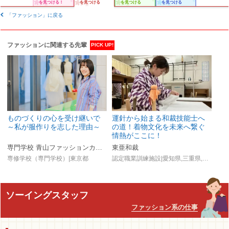
を見つける！
を見つける
を見つける
を見つける
「ファッション」に戻る
ファッションに関連する先輩
PICK UP!
ものづくりの心を受け継いで
運針から始まる和裁技能士へ
～私が服作りを志した理由～
の道！着物文化を未来へ繋ぐ
情熱がここに！
専門学校 青山ファッションカレッジ
東亜和裁
専修学校（専門学校）|東京都
認定職業訓練施設|愛知県,三重県,静岡県,石川県,新潟県,宮城県
ソーイングスタッフ
ファッション系の仕事