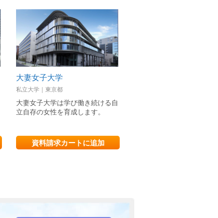
大妻女子大学
大阪成蹊大学
私立大学｜東京都
私立大学｜大阪府
」
大妻女子大学は学び働き続ける自
文・理・芸7学部を擁する
立自存の女性を育成します。
北摂を代表する総合大学へ
資料請求カートに追加
資料請求カートに追