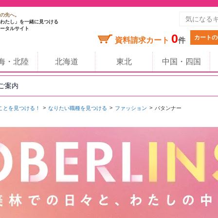
の先へ。
わたし」を一緒に見つける
ータルサイト
0
カートの
資料請求カート
件
海・北陸
北海道
東北
中国・四国
のご案内
ことを見つける！
なりたい職種を見つける
ファッション
パタンナー