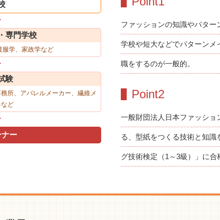
Point1
校
ファッションの知識やパター
・専門学校
学校や短大などでパターンメ
被服学、家政学など
職をするのが一般的。
試験
Point2
事務所、アパレルメーカー、繊維メ
ーなど
一般財団法人日本ファッショ
ンナー
る、型紙をつくる技術と知識
グ技術検定（1～3級）」に