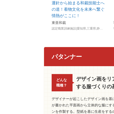
運針から始まる和裁技能士へ
の道！着物文化を未来へ繋ぐ
情熱がここに！
東亜和裁
認定職業訓練施設|愛知県,三重県,静岡県,石川県,新潟県,宮城県
パタンナー
デザイン画をリ
どんな
職種？
する服づくりの
デザイナーが起こしたデザイン画を基
が書かれた平面画から立体的な服にす
ンを作製する。型紙を基に生産をする