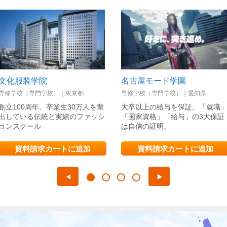
文化服装学院
名古屋モード学園
専修学校（専門学校）｜東京都
専修学校（専門学校）｜愛知県
創立100周年、卒業生30万人を輩
大卒以上の給与を保証。「就職
出している伝統と実績のファッシ
「国家資格」「給与」の3大保証
ョンスクール
は自信の証明。
資料請求カートに追加
資料請求カートに追加