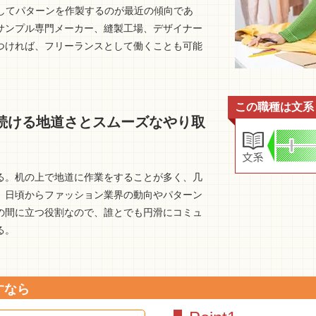
用してパターンを作製するのが最近の傾向であ
サンプル専門メーカー、縫製工場、デザイナー
つければ、フリーランスとして働くことも可能
この職種は文系
続ける地道さとスムーズなやり取
る。机の上で地道に作業をすることが多く、几
、日頃からファッション業界の動向やパターン
の間に立つ役割なので、誰とでも円滑にコミュ
る。
すなら