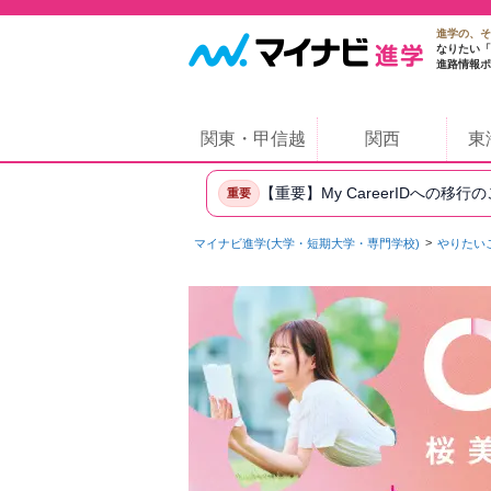
進学の、そ
なりたい「
進路情報ポ
関東・甲信越
関西
東
【重要】My CareerIDへの移行
重要
マイナビ進学(大学・短期大学・専門学校)
やりたい