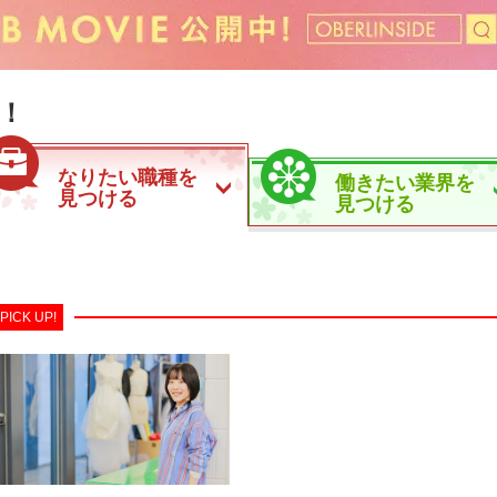
！
なりたい職種を
働きたい業界を
見つける
見つける
PICK UP!