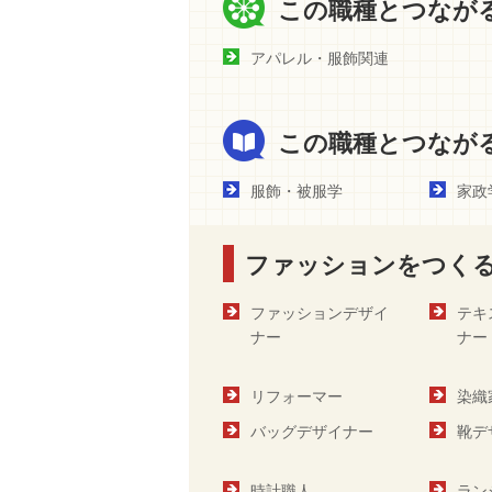
この職種とつなが
アパレル・服飾関連
この職種とつなが
服飾・被服学
家政
ファッションをつく
ファッションデザイ
テキ
ナー
ナー
リフォーマー
染織
バッグデザイナー
靴デ
時計職人
ラン