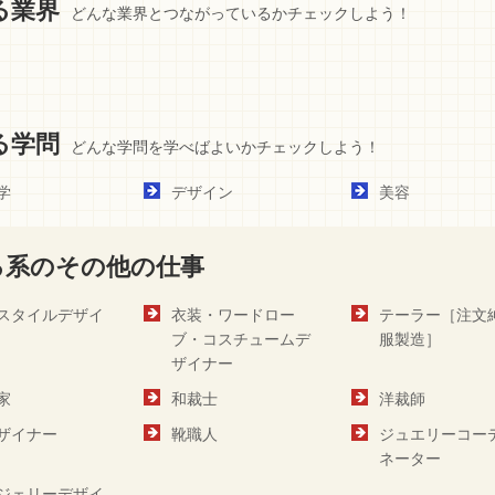
る業界
どんな業界とつながっているかチェックしよう！
る学問
どんな学問を学べばよいかチェックしよう！
学
デザイン
美容
る系のその他の仕事
スタイルデザイ
衣装・ワードロー
テーラー［注文
ブ・コスチュームデ
服製造］
ザイナー
家
和裁士
洋裁師
ザイナー
靴職人
ジュエリーコー
ネーター
ジェリーデザイ