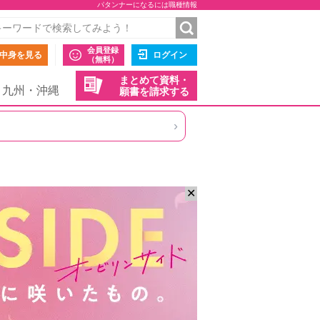
パタンナーになるには職種情報
会員登録
中身を見る
ログイン
（無料）
まとめて資料・
九州・沖縄
願書を請求する
›
✕