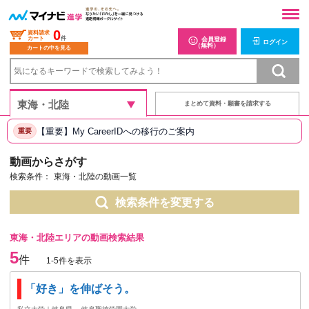
0
資料請求
カート
件
会員登録
ログイン
（無料）
カートの中を見る
まとめて資料・願書を請求する
【重要】My CareerIDへの移行のご案内
重要
動画からさがす
検索条件：
東海・北陸の動画一覧
検索条件を変更する
東海・北陸エリアの動画検索結果
5
件
1-5件を表示
「好き」を伸ばそう。