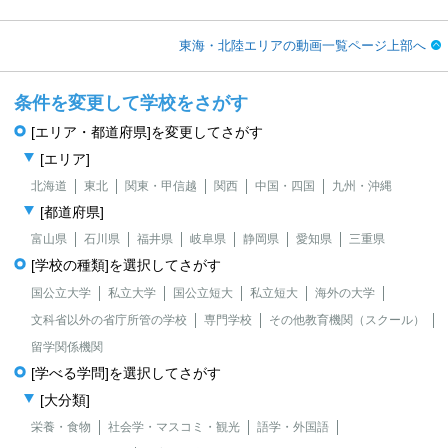
東海・北陸エリアの動画一覧ページ上部へ
条件を変更して学校をさがす
[エリア・都道府県]を変更してさがす
[エリア]
北海道
東北
関東・甲信越
関西
中国・四国
九州・沖縄
[都道府県]
富山県
石川県
福井県
岐阜県
静岡県
愛知県
三重県
[学校の種類]を選択してさがす
国公立大学
私立大学
国公立短大
私立短大
海外の大学
文科省以外の省庁所管の学校
専門学校
その他教育機関（スクール）
留学関係機関
[学べる学問]を選択してさがす
[大分類]
栄養・食物
社会学・マスコミ・観光
語学・外国語