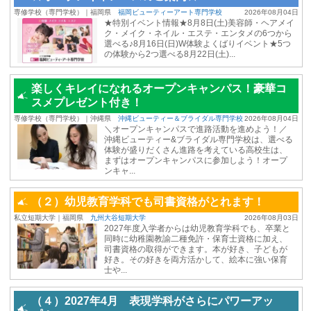
専修学校（専門学校）｜福岡県
福岡ビューティーアート専門学校
2026年08月04日
★特別イベント情報★8月8日(土)美容師・ヘアメイ
ク・メイク・ネイル・エステ・エンタメの6つから
選べる♪8月16日(日)W体験よくばりイベント★5つ
の体験から2つ選べる8月22日(土)...
楽しくキレイになれるオープンキャンパス！豪華コ
スメプレゼント付き！
専修学校（専門学校）｜沖縄県
沖縄ビューティー＆ブライダル専門学校
2026年08月04日
＼オープンキャンパスで進路活動を進めよう！／
沖縄ビューティー&ブライダル専門学校は、選べる
体験が盛りだくさん進路を考えている高校生は、
まずはオープンキャンパスに参加しよう！オープ
ンキャ...
（２）幼児教育学科でも司書資格がとれます！
私立短期大学｜福岡県
九州大谷短期大学
2026年08月03日
2027年度入学者からは幼児教育学科でも、卒業と
同時に幼稚園教諭二種免許・保育士資格に加え、
司書資格の取得ができます。本が好き、子どもが
好き。その好きを両方活かして、絵本に強い保育
士や...
（４）2027年4月 表現学科がさらにパワーアッ