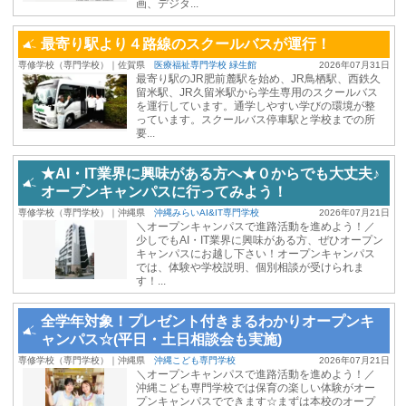
画、デジタ...
最寄り駅より４路線のスクールバスが運行！
専修学校（専門学校）｜佐賀県
医療福祉専門学校 緑生館
2026年07月31日
最寄り駅のJR肥前麓駅を始め、JR鳥栖駅、西鉄久
留米駅、JR久留米駅から学生専用のスクールバス
を運行しています。通学しやすい学びの環境が整
っています。スクールバス停車駅と学校までの所
要...
★AI・IT業界に興味がある方へ★０からでも大丈夫♪
オープンキャンパスに行ってみよう！
専修学校（専門学校）｜沖縄県
沖縄みらいAI&IT専門学校
2026年07月21日
＼オープンキャンパスで進路活動を進めよう！／
少しでもAI・IT業界に興味がある方、ぜひオープン
キャンパスにお越し下さい！オープンキャンパス
では、体験や学校説明、個別相談が受けられま
す！...
全学年対象！プレゼント付きまるわかりオープンキ
ャンパス☆(平日・土日相談会も実施)
専修学校（専門学校）｜沖縄県
沖縄こども専門学校
2026年07月21日
＼オープンキャンパスで進路活動を進めよう！／
沖縄こども専門学校では保育の楽しい体験がオー
プンキャンパスでできます☆まずは本校のオープ