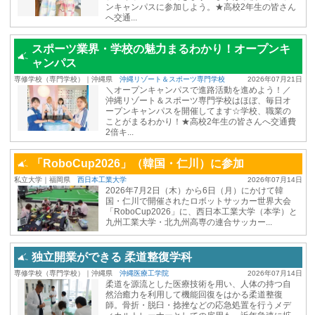
ンキャンパスに参加しよう。★高校2年生の皆さん
へ交通...
スポーツ業界・学校の魅力まるわかり！オープンキ
ャンパス
専修学校（専門学校）｜沖縄県
沖縄リゾート＆スポーツ専門学校
2026年07月21日
＼オープンキャンパスで進路活動を進めよう！／
沖縄リゾート＆スポーツ専門学校はほぼ、毎日オ
ープンキャンパスを開催してます☆学校、職業の
ことがまるわかり！★高校2年生の皆さんへ交通費
2倍キ...
「RoboCup2026」（韓国・仁川）に参加
私立大学｜福岡県
西日本工業大学
2026年07月14日
2026年7月2日（木）から6日（月）にかけて韓
国・仁川で開催されたロボットサッカー世界大会
「RoboCup2026」に、西日本工業大学（本学）と
九州工業大学・北九州高専の連合サッカー...
独立開業ができる 柔道整復学科
専修学校（専門学校）｜沖縄県
沖縄医療工学院
2026年07月14日
柔道を源流とした医療技術を用い、人体の持つ自
然治癒力を利用して機能回復をはかる柔道整復
師。骨折・脱臼・捻挫などの応急処置を行うメデ