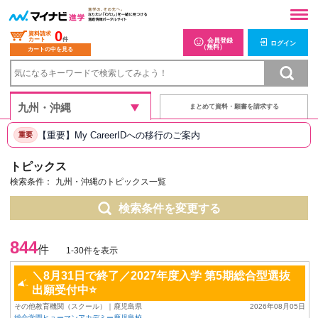
0
資料請求
カート
件
会員登録
ログイン
（無料）
カートの中を見る
まとめて資料・願書を請求する
【重要】My CareerIDへの移行のご案内
重要
トピックス
検索条件：
九州・沖縄のトピックス一覧
検索条件を変更する
844
件
1-30件を表示
＼8月31日で終了／2027年度入学 第5期総合型選抜
出願受付中⭐
その他教育機関（スクール）｜鹿児島県
2026年08月05日
総合学園ヒューマンアカデミー鹿児島校