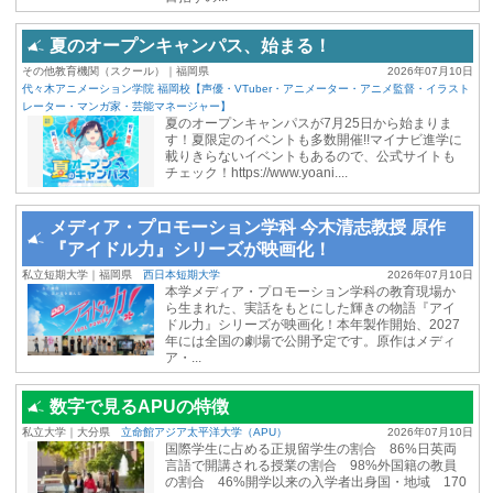
夏のオープンキャンパス、始まる！
その他教育機関（スクール）｜福岡県
2026年07月10日
代々木アニメーション学院 福岡校【声優・VTuber・アニメーター・アニメ監督・イラスト
レーター・マンガ家・芸能マネージャー】
夏のオープンキャンパスが7月25日から始まりま
す！夏限定のイベントも多数開催!!マイナビ進学に
載りきらないイベントもあるので、公式サイトも
チェック！https://www.yoani....
メディア・プロモーション学科 今木清志教授 原作
『アイドル力』シリーズが映画化！
私立短期大学｜福岡県
西日本短期大学
2026年07月10日
本学メディア・プロモーション学科の教育現場か
ら生まれた、実話をもとにした輝きの物語『アイ
ドル力』シリーズが映画化！本年製作開始、2027
年には全国の劇場で公開予定です。原作はメディ
ア・...
数字で見るAPUの特徴
私立大学｜大分県
立命館アジア太平洋大学（APU）
2026年07月10日
国際学生に占める正規留学生の割合 86%日英両
言語で開講される授業の割合 98%外国籍の教員
の割合 46%開学以来の入学者出身国・地域 170