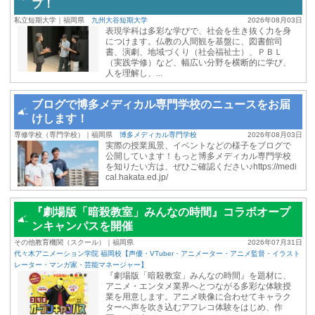
プ！
私立短期大学｜福岡県
九州大谷短期大学
2026年08月03日
表現学科は多彩な学びで、社会を生き抜く力を身
につけます。仏教の人間観を基盤に、図書館司
書、演劇、地域づくり（社会福祉士）、ＰＢＬ
（実践学修）など、幅広い分野を横断的に学び、
人を理解し、...
ブログで博多メディカル専門学校のニュースをお届
けします！
専修学校（専門学校）｜福岡県
博多メディカル専門学校
2026年08月03日
実際の授業風景、イベントなどの様子をブログで
公開しています！もっと博多メディカル専門学校
を知りたい方は、ぜひご確認ください♪https://medi
cal.hakata.ed.jp/
『劇場版「暗殺教室」みんなの時間』コラボオープ
ンキャンパスを開催
その他教育機関（スクール）｜福岡県
2026年07月31日
代々木アニメーション学院 福岡校【声優・VTuber・アニメーター・アニメ監督・イラスト
レーター・マンガ家・芸能マネージャー】
『劇場版「暗殺教室」みんなの時間』を題材に、
アニメ・エンタメ業界へとつながる多彩な体験授
業を用意します。アニメ映像に合わせてキャラク
ターへ声を吹き込むアフレコ体験をはじめ、作