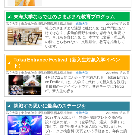
東海大学ならではのさまざまな教育プログラム
私立大学｜東京都,神奈川県,静岡県,熊本県,北海道
東海大学
2026年07月02日
社会のさまざまな課題に挑むためには専門知識だ
けではなく、多角的視野や柔軟な思考力も重要で
す。それらを育むために、本学では文系・理工系
の枠にとらわれない「文理融合」教育を推進して
います。...
Tokai Entrance Festival（新入生対象入学イベン
ト）
私立大学｜東京都,神奈川県,静岡県,熊本県,北海道
東海大学
2026年07月02日
4月頭の2日間にわたって実施される「Tokai Entran
ce Festival」は、入学式に代わって新入生を歓迎す
る最初の一大イベントです。共通テーマは"Hygg
e"。新入生の皆さ...
挑戦する思いに最高のステージを
私立大学｜東京都,神奈川県,静岡県,熊本県,北海道
東海大学
2026年07月02日
2027年度入試より、特待生試験プレトク※が新
設！従来のゼントク（全学部統一選抜・前期）に
加えて、特待生奨学金対象入試が拡充しました。
プレトクは検定料1万円という手軽さと、年内に腕