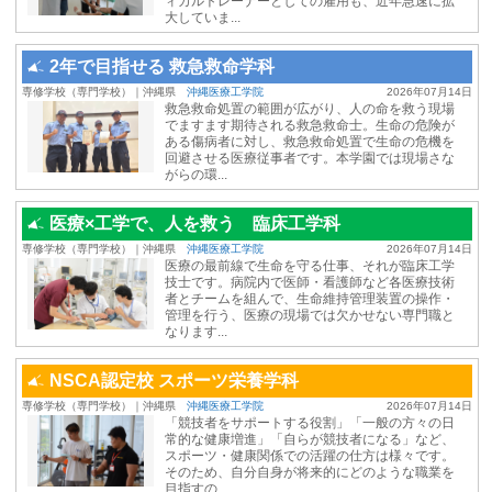
ィカルトレーナーとしての雇用も、近年急速に拡
大していま...
2年で目指せる 救急救命学科
専修学校（専門学校）｜沖縄県
沖縄医療工学院
2026年07月14日
救急救命処置の範囲が広がり、人の命を救う現場
でますます期待される救急救命士。生命の危険が
ある傷病者に対し、救急救命処置で生命の危機を
回避させる医療従事者です。本学園では現場さな
がらの環...
医療×工学で、人を救う 臨床工学科
専修学校（専門学校）｜沖縄県
沖縄医療工学院
2026年07月14日
医療の最前線で生命を守る仕事、それが臨床工学
技士です。病院内で医師・看護師など各医療技術
者とチームを組んで、生命維持管理装置の操作・
管理を行う、医療の現場では欠かせない専門職と
なります...
NSCA認定校 スポーツ栄養学科
専修学校（専門学校）｜沖縄県
沖縄医療工学院
2026年07月14日
「競技者をサポートする役割」「一般の方々の日
常的な健康増進」「自らが競技者になる」など、
スポーツ・健康関係での活躍の仕方は様々です。
そのため、自分自身が将来的にどのような職業を
目指すの...