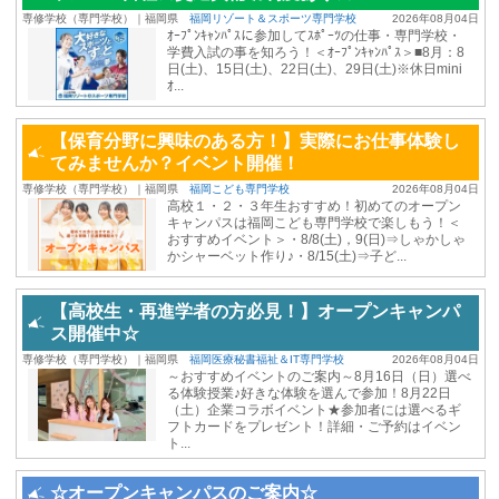
専修学校（専門学校）｜福岡県
福岡リゾート＆スポーツ専門学校
2026年08月04日
ｵｰﾌﾟﾝｷｬﾝﾊﾟｽに参加してｽﾎﾟｰﾂの仕事・専門学校・
学費入試の事を知ろう！＜ｵｰﾌﾟﾝｷｬﾝﾊﾟｽ＞■8月：8
日(土)、15日(土)、22日(土)、29日(土)※休日mini
ｵ...
【保育分野に興味のある方！】実際にお仕事体験し
てみませんか？イベント開催！
専修学校（専門学校）｜福岡県
福岡こども専門学校
2026年08月04日
高校１・２・３年生おすすめ！初めてのオープン
キャンパスは福岡こども専門学校で楽しもう！＜
おすすめイベント＞・8/8(土)，9(日)⇒しゃかしゃ
かシャーベット作り♪・8/15(土)⇒子ど...
【高校生・再進学者の方必見！】オープンキャンパ
ス開催中☆
専修学校（専門学校）｜福岡県
福岡医療秘書福祉＆IT専門学校
2026年08月04日
～おすすめイベントのご案内～8月16日（日）選べ
る体験授業♪好きな体験を選んで参加！8月22日
（土）企業コラボイベント★参加者には選べるギ
フトカードをプレゼント！詳細・ご予約はイベン
ト...
☆オープンキャンパスのご案内☆