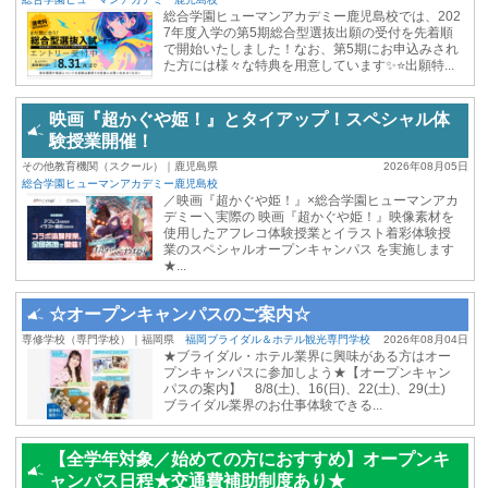
総合学園ヒューマンアカデミー鹿児島校では、202
7年度入学の第5期総合型選抜出願の受付を先着順
で開始いたしました！なお、第5期にお申込みされ
た方には様々な特典を用意しています✨⭐出願特...
映画『超かぐや姫！』とタイアップ！スペシャル体
験授業開催！
その他教育機関（スクール）｜鹿児島県
2026年08月05日
総合学園ヒューマンアカデミー鹿児島校
／映画『超かぐや姫！』×総合学園ヒューマンアカ
デミー＼実際の 映画『超かぐや姫！』映像素材を
使用したアフレコ体験授業とイラスト着彩体験授
業のスペシャルオープンキャンパス を実施します
★...
☆オープンキャンパスのご案内☆
専修学校（専門学校）｜福岡県
福岡ブライダル＆ホテル観光専門学校
2026年08月04日
★ブライダル・ホテル業界に興味がある方はオー
プンキャンパスに参加しよう★【オープンキャン
パスの案内】 8/8(土)、16(日)、22(土)、29(土)
ブライダル業界のお仕事体験できる...
【全学年対象／始めての方におすすめ】オープンキ
ャンパス日程★交通費補助制度あり★