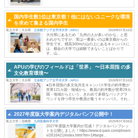
国内学生数1位は東京都！他にはないユニークな環境
を求めて集まる国内学生
私立大学｜大分県
立命館アジア太平洋大学（APU）
2026年07月10日
大分県にあるため「九州の人が多いのかな」と思
われがちですが、実は一番多いのは東京都からの
学生です。標高300mの山の上にあるキャンパスに
は、都会の大学では経験できないことばかりで
す。山...
APUの学びのフィールドは「世界」 〜⽇本屈指 の多
⽂化教育環境〜
私立大学｜大分県
立命館アジア太平洋大学（APU）
2026年07月10日
●日本屈指の多文化共生キャンパス学生の約半数が
世界121カ国・地域から、教員の約半数が世界29カ
国・地域からという、きわめて多様なバックグラ
ウンドを持つ学生や教員が集うキャンパス。それ...
2027年度版大学案内デジタルパンフ公開中！
私立大学｜宮崎県
九州医療科学大学
2026年07月06日
2027年度版大学案内が完成！デジタルパンフレッ
トを公開しました！https://www.d-pam.com/phoeni
x/2616421/index.html?tm=1#targe...