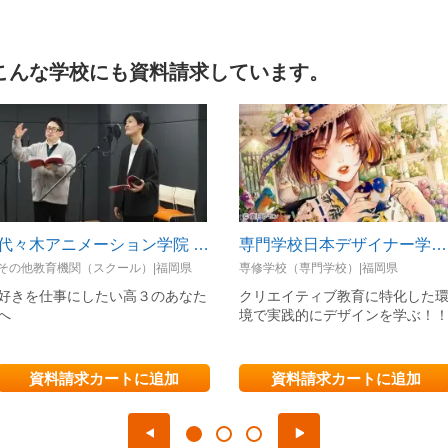
こんな学校にも資料請求しています。
代々木アニメーション学院 福岡校【声優・VTuber・アニメーター・アニメ監督・イラストレーター・マンガ家・芸能マネージャー】
専門学校日本デザイナー学院 九州校
その他教育機関（スクール）|福岡県
専修学校（専門学校）|福岡県
好きを仕事にしたい高３のあなた
クリエイティブ教育に特化した
へ
境で実践的にデザインを学ぶ！
資料請求カートに追加
資料請求カートに追加