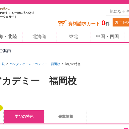
の先へ。
わたし」を一緒に見つける
ータルサイト
0
カートの
資料請求カート
件
海・北陸
北海道
東北
中国・四国
のご案内
一覧
バンタンゲームアカデミー 福岡校
学びの特色
アカデミー 福岡校
学びの特色
先輩情報