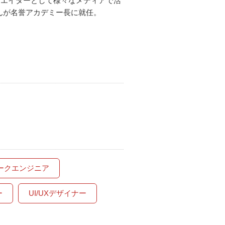
クリエイターとして様々なメディアで活
んが名誉アカデミー長に就任。
ークエンジニア
ー
UI/UXデザイナー