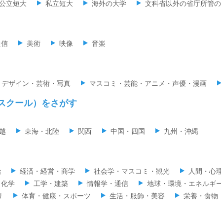
公立短大
私立短大
海外の大学
文科省以外の省庁所管の
通信
美術
映像
音楽
デザイン・芸術・写真
マスコミ・芸能・アニメ・声優・漫画
スクール）をさがす
越
東海・北陸
関西
中国・四国
九州・沖縄
治
経済・経営・商学
社会学・マスコミ・観光
人間・心
・化学
工学・建築
情報学・通信
地球・環境・エネルギ
リ
体育・健康・スポーツ
生活・服飾・美容
栄養・食物