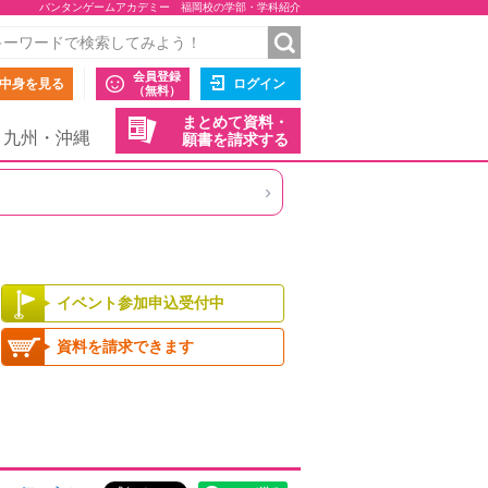
バンタンゲームアカデミー 福岡校の学部・学科紹介
会員登録
中身を見る
ログイン
（無料）
まとめて資料・
九州・沖縄
願書を請求する
›
イベント参加申込受付中
資料を請求できます