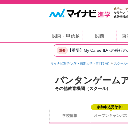
進学の、そ
なりたい「
進路情報ポ
関東・甲信越
関西
東
【重要】My CareerIDへの移行
重要
マイナビ進学(大学・短期大学・専門学校)
スクール
バンタンゲーム
その他教育機関（スクール）
参加申込受付中！
学校情報
オープンキャンパス