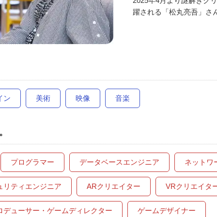
2025年4月より謎解き
躍される「松丸亮吾」さ
イン
美術
映像
音楽
。
プログラマー
データベースエンジニア
ネットワ
ュリティエンジニア
ARクリエイター
VRクリエイタ
ロデューサー・ゲームディレクター
ゲームデザイナー