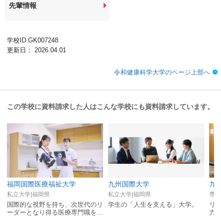
先輩情報
学校ID.GK007248
更新日： 2026.04.01
令和健康科学大学のページ上部へ
この学校に資料請求した人はこんな学校にも資料請求しています。
福岡国際医療福祉大学
九州国際大学
九
私立大学|福岡県
私立大学|福岡県
専修
国際的な視野を持ち、次世代のリ
学生の「人生を支える」大学。
リ
ーダーとなり得る医療専門職を養
力
成