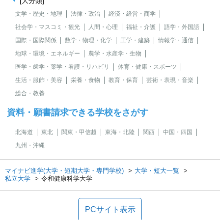
[大分類]
文学・歴史・地理
法律・政治
経済・経営・商学
社会学・マスコミ・観光
人間・心理
福祉・介護
語学・外国語
国際・国際関係
数学・物理・化学
工学・建築
情報学・通信
地球・環境・エネルギー
農学・水産学・生物
医学・歯学・薬学・看護・リハビリ
体育・健康・スポーツ
生活・服飾・美容
栄養・食物
教育・保育
芸術・表現・音楽
総合・教養
資料・願書請求できる学校をさがす
北海道
東北
関東・甲信越
東海・北陸
関西
中国・四国
九州・沖縄
マイナビ進学(大学・短期大学・専門学校)
大学・短大一覧
私立大学
令和健康科学大学
PCサイト表示