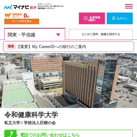
0
資料請求
カート
件
会員登録
ログイン
（無料）
カートの中を見る
まとめて資料・願書を請求する
【重要】My CareerIDへの移行のご案内
重要
令和健康科学大学
私立大学 / 学校法人巨樹の会
電話でのお問い合わせはこちら