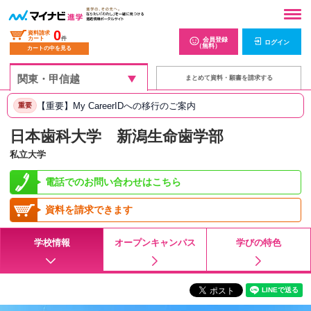
0
資料請求
カート
件
会員登録
ログイン
（無料）
カートの中を見る
まとめて資料・願書を請求する
【重要】My CareerIDへの移行のご案内
重要
日本歯科大学 新潟生命歯学部
私立大学
電話でのお問い合わせはこちら
資料を請求できます
学校情報
オープンキャンパス
学びの特色