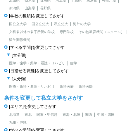
茨城県
栃木県
群馬県
埼玉県
千葉県
東京都
神奈川県
新潟県
山梨県
長野県
[学校の種類]を変更してさがす
国公立大学
国公立短大
私立短大
海外の大学
文科省以外の省庁所管の学校
専門学校
その他教育機関（スクール）
留学関係機関
[学べる学問]を変更してさがす
[大分類]
医学・歯学・薬学・看護・リハビリ
歯学
[目指せる職種]を変更してさがす
[大分類]
医療・歯科・看護・リハビリ
歯科医療
歯科医師
条件を変更して私立大学をさがす
[エリア]を変更してさがす
北海道
東北
関東・甲信越
東海・北陸
関西
中国・四国
九州・沖縄
[学べる学問]を変更してさがす