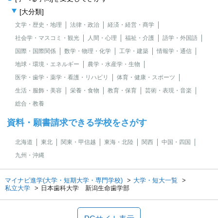
[大分類]
文学・歴史・地理
法律・政治
経済・経営・商学
社会学・マスコミ・観光
人間・心理
福祉・介護
語学・外国語
国際・国際関係
数学・物理・化学
工学・建築
情報学・通信
地球・環境・エネルギー
農学・水産学・生物
医学・歯学・薬学・看護・リハビリ
体育・健康・スポーツ
生活・服飾・美容
栄養・食物
教育・保育
芸術・表現・音楽
総合・教養
資料・願書請求できる学校をさがす
北海道
東北
関東・甲信越
東海・北陸
関西
中国・四国
九州・沖縄
マイナビ進学(大学・短期大学・専門学校)
大学・短大一覧
私立大学
日本歯科大学 新潟生命歯学部