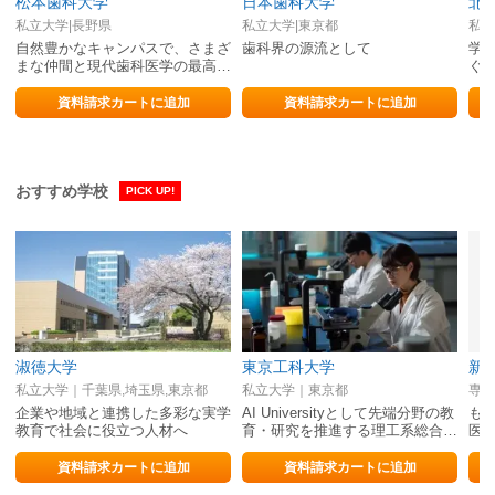
松本歯科大学
日本歯科大学
北
私立大学|長野県
私立大学|東京都
私立
自然豊かなキャンパスで、さまざ
歯科界の源流として
学
まな仲間と現代歯科医学の最高峰
ぐ
を目指そう！
資料請求カートに追加
資料請求カートに追加
おすすめ学校
PICK UP!
淑徳大学
東京工科大学
新
私立大学｜千葉県,埼玉県,東京都
私立大学｜東京都
専修
企業や地域と連携した多彩な実学
AI Universityとして先端分野の教
も
教育で社会に役立つ人材へ
育・研究を推進する理工系総合…
医
資料請求カートに追加
資料請求カートに追加