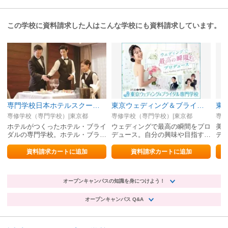
この学校に資料請求した人はこんな学校にも資料請求しています。
専門学校日本ホテルスクール（ホテル科・ブライダル科）
東京ウェディング＆ブライダル専門学校
専修学校（専門学校）|東京都
専修学校（専門学校）|東京都
専修
ホテルがつくったホテル・ブライ
ウェディングで最高の瞬間をプロ
美
ダルの専門学校。ホテル・ブライ
デュース。自分の興味や目指す職
テ
ダルのすべてを学ぶ。
業に合わせて選べる学科コース選
し
択制！
資料請求カートに追加
資料請求カートに追加
オープンキャンパスの知識を身につけよう！
オープンキャンパス Q&A