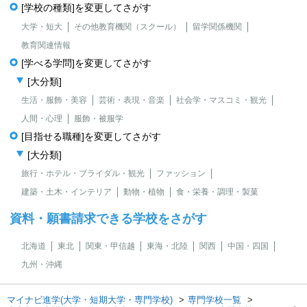
[学校の種類]を変更してさがす
大学・短大
その他教育機関（スクール）
留学関係機関
教育関連情報
[学べる学問]を変更してさがす
[大分類]
生活・服飾・美容
芸術・表現・音楽
社会学・マスコミ・観光
人間・心理
服飾・被服学
[目指せる職種]を変更してさがす
[大分類]
旅行・ホテル・ブライダル・観光
ファッション
建築・土木・インテリア
動物・植物
食・栄養・調理・製菓
資料・願書請求できる学校をさがす
北海道
東北
関東・甲信越
東海・北陸
関西
中国・四国
九州・沖縄
マイナビ進学(大学・短期大学・専門学校)
専門学校一覧