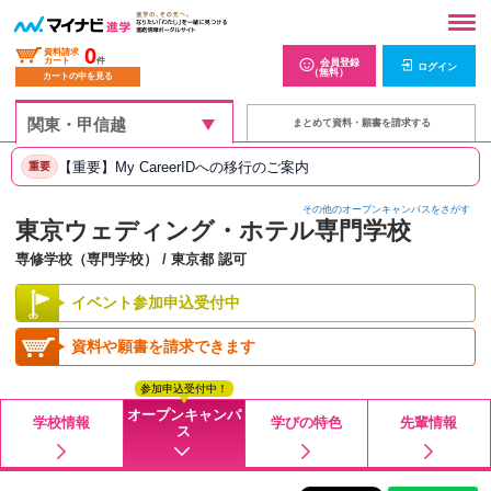
0
資料請求
カート
件
会員登録
ログイン
（無料）
カートの中を見る
まとめて資料・願書を請求する
【重要】My CareerIDへの移行のご案内
重要
その他のオープンキャンパスをさがす
東京ウェディング・ホテル専門学校
専修学校（専門学校） / 東京都 認可
イベント参加申込受付中
資料や願書を請求できます
参加申込受付中！
オープンキャンパ
学校情報
学びの特色
先輩情報
ス