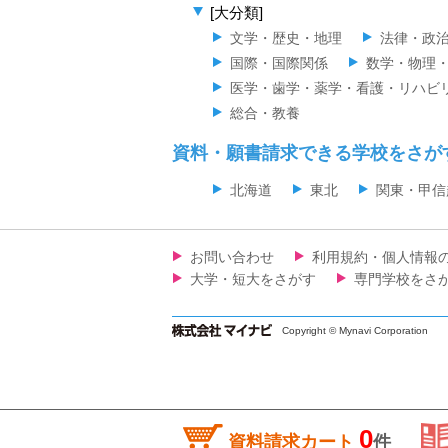
[大分類]
文学・歴史・地理
法律・政
国際・国際関係
数学・物理
医学・歯学・薬学・看護・リハビ
総合・教養
資料・願書請求できる学校をさが
北海道
東北
関東・甲信
お問い合わせ
利用規約・個人情報
大学・短大をさがす
専門学校をさ
Copyright © Mynavi Corporation
0
資料請求カート
件