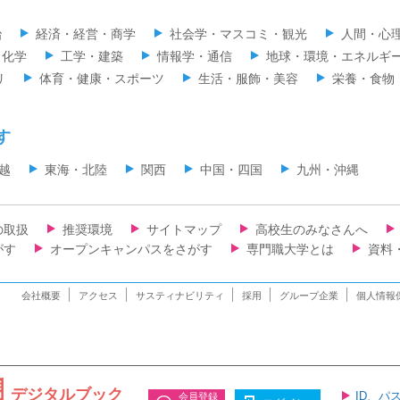
治
経済・経営・商学
社会学・マスコミ・観光
人間・心
・化学
工学・建築
情報学・通信
地球・環境・エネルギ
リ
体育・健康・スポーツ
生活・服飾・美容
栄養・食物
す
越
東海・北陸
関西
中国・四国
九州・沖縄
の取扱
推奨環境
サイトマップ
高校生のみなさんへ
がす
オープンキャンパスをさがす
専門職大学とは
資料
会社概要
アクセス
サスティナビリティ
採用
グループ企業
個人情報
デジタルブック
ID、パ
会員登録