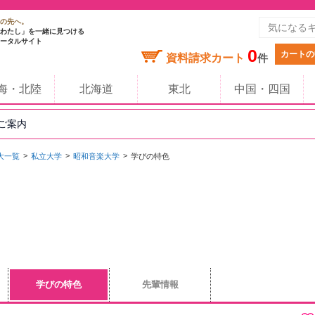
の先へ。
わたし」を一緒に見つける
ータルサイト
0
カートの
資料請求カート
件
海・北陸
北海道
東北
中国・四国
のご案内
大一覧
私立大学
昭和音楽大学
学びの特色
学びの特色
先輩情報