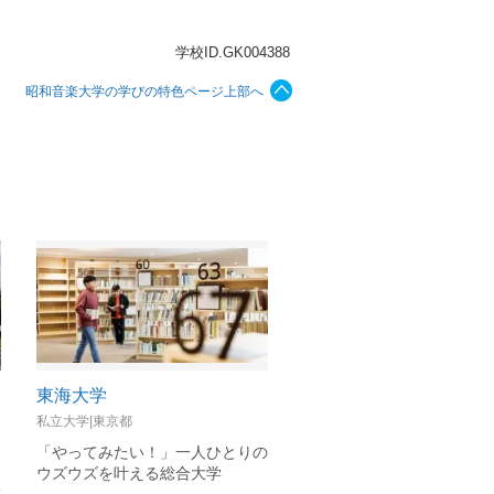
学校ID.GK004388
昭和音楽大学の学びの特色ページ上部へ
東海大学
桜美林大学
私立大学|東京都
私立大学|東京都
ミ
「やってみたい！」一人ひとりの
答えのない時代に、教養以
ウズウズを叶える総合大学
びを
成