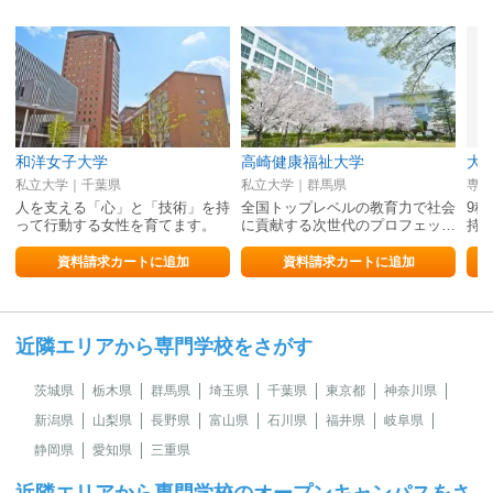
和洋女子大学
高崎健康福祉大学
大
私立大学｜千葉県
私立大学｜群馬県
専修
人を支える「心」と「技術」を持
全国トップレベルの教育力で社会
9
って行動する女性を育てます。
に貢献する次世代のプロフェッ…
持
資料請求カートに追加
資料請求カートに追加
近隣エリアから専門学校をさがす
茨城県
栃木県
群馬県
埼玉県
千葉県
東京都
神奈川県
新潟県
山梨県
長野県
富山県
石川県
福井県
岐阜県
静岡県
愛知県
三重県
近隣エリアから専門学校のオープンキャンパスをさ