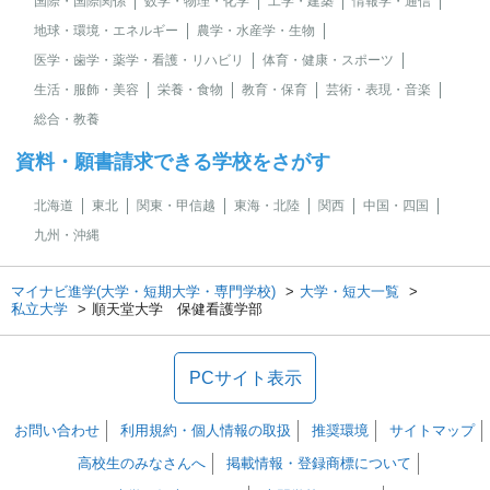
国際・国際関係
数学・物理・化学
工学・建築
情報学・通信
地球・環境・エネルギー
農学・水産学・生物
医学・歯学・薬学・看護・リハビリ
体育・健康・スポーツ
生活・服飾・美容
栄養・食物
教育・保育
芸術・表現・音楽
総合・教養
資料・願書請求できる学校をさがす
北海道
東北
関東・甲信越
東海・北陸
関西
中国・四国
九州・沖縄
マイナビ進学(大学・短期大学・専門学校)
大学・短大一覧
私立大学
順天堂大学 保健看護学部
PCサイト表示
お問い合わせ
利用規約・個人情報の取扱
推奨環境
サイトマップ
高校生のみなさんへ
掲載情報・登録商標について