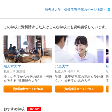
順天堂大学 保健看護学部のページ上部へ
この学校に資料請求した人はこんな学校にも資料請求しています。
順天堂大学
北里大学
昭
私立大学|東京都
私立大学|神奈川県
私立
様々な角度から未来の健康・医療
学祖・北里柴三郎の意志を受け継
医
を考える “健康総合大学”
ぐ、生命科学の総合大学
学
る
資料請求カートに追加
資料請求カートに追加
おすすめ学校
PICK UP!