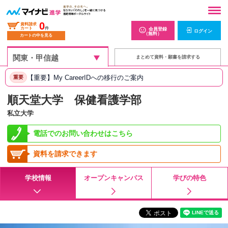
0
資料請求
カート
件
会員登録
ログイン
（無料）
カートの中を見る
まとめて資料・願書を請求する
【重要】My CareerIDへの移行のご案内
重要
順天堂大学 保健看護学部
私立大学
電話でのお問い合わせはこちら
資料を請求できます
学校情報
オープンキャンパス
学びの特色