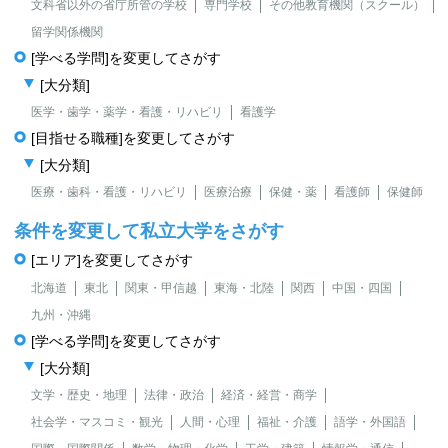
文科省以外の省庁所管の学校
専門学校
その他教育機関（スクール）
留学関係機関
[学べる学問]を変更してさがす
[大分類]
医学・歯学・薬学・看護・リハビリ
看護学
[目指せる職種]を変更してさがす
[大分類]
医療・歯科・看護・リハビリ
医療治療
保健・薬
看護師
保健師
条件を変更して私立大学をさがす
[エリア]を変更してさがす
北海道
東北
関東・甲信越
東海・北陸
関西
中国・四国
九州・沖縄
[学べる学問]を変更してさがす
[大分類]
文学・歴史・地理
法律・政治
経済・経営・商学
社会学・マスコミ・観光
人間・心理
福祉・介護
語学・外国語