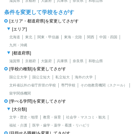
滋賀県
京都府
大阪府
兵庫県
奈良県
和歌山県
条件を変更して学校をさがす
[エリア・都道府県]を変更してさがす
[エリア]
北海道
東北
関東・甲信越
東海・北陸
関西
中国・四国
九州・沖縄
[都道府県]
滋賀県
京都府
大阪府
兵庫県
奈良県
和歌山県
[学校の種類]を変更してさがす
国公立大学
国公立短大
私立短大
海外の大学
文科省以外の省庁所管の学校
専門学校
その他教育機関（スクール）
留学関係機関
[学べる学問]を変更してさがす
[大分類]
文学・歴史・地理
教育・保育
社会学・マスコミ・観光
福祉・介護
医学・歯学・薬学・看護・リハビリ
[目指せる職種]を変更してさがす