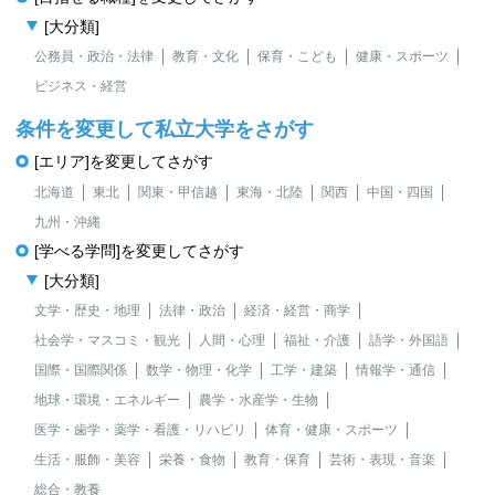
[大分類]
公務員・政治・法律
教育・文化
保育・こども
健康・スポーツ
ビジネス・経営
条件を変更して私立大学をさがす
[エリア]を変更してさがす
北海道
東北
関東・甲信越
東海・北陸
関西
中国・四国
九州・沖縄
[学べる学問]を変更してさがす
[大分類]
文学・歴史・地理
法律・政治
経済・経営・商学
社会学・マスコミ・観光
人間・心理
福祉・介護
語学・外国語
国際・国際関係
数学・物理・化学
工学・建築
情報学・通信
地球・環境・エネルギー
農学・水産学・生物
医学・歯学・薬学・看護・リハビリ
体育・健康・スポーツ
生活・服飾・美容
栄養・食物
教育・保育
芸術・表現・音楽
総合・教養