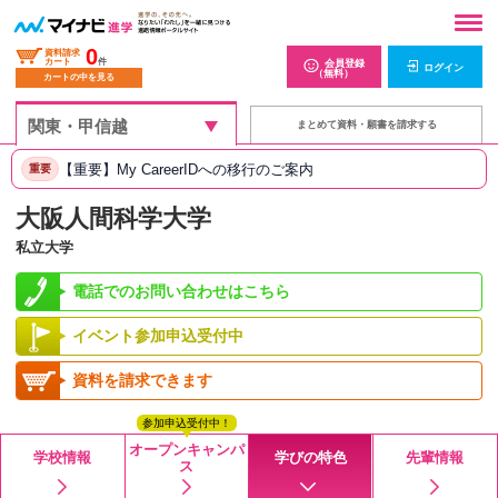
0
資料請求
カート
件
会員登録
ログイン
（無料）
カートの中を見る
まとめて資料・願書を請求する
【重要】My CareerIDへの移行のご案内
重要
大阪人間科学大学
私立大学
電話でのお問い合わせはこちら
イベント参加申込受付中
資料を請求できます
参加申込受付中！
オープンキャンパ
学校情報
学びの特色
先輩情報
ス