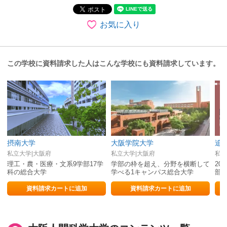
お気に入り
この学校に資料請求した人はこんな学校にも資料請求しています。
摂南大学
大阪学院大学
追
私立大学|大阪府
私立大学|大阪府
私立
理工・農・医療・文系9学部17学
学部の枠を超え、分野を横断して
20
科の総合大学
学べる1キャンパス総合大学
部
資料請求カートに追加
資料請求カートに追加