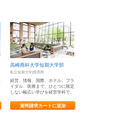
高崎商科大学短期大学部
東京福祉大学
私立短期大学|群馬県
私立大学|東京都
認
経営、情報、国際、ホテル、ブラ
池袋・王子・伊勢崎で福祉
材
イダル、医療まで、ひとつに限定
育・心理・保育を学び、“
しない幅広い学びを経営学科で。
めになる”仕事につく夢が
資料請求カートに追加
資料請求カートに追