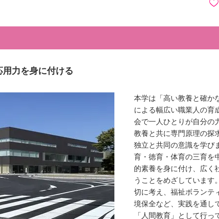
応用力を身に付ける
本学は「高い教養と確か
による幅広い職業人の育
会で一人ひとりが自分の
教養と共に専門原理の探
独立と共同の意識を学び
育・徳育・体育の三育を
的素養を身に付け、広く
うことをめざしています
切に考え、福祉ボランテ
境保全など、実践を通し
「人間教育」として行っ