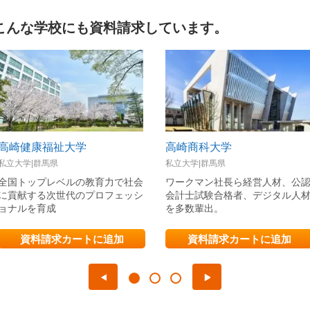
こんな学校にも資料請求しています。
高崎健康福祉大学
高崎商科大学
私立大学|群馬県
私立大学|群馬県
全国トップレベルの教育力で社会
ワークマン社長ら経営人材、公
に貢献する次世代のプロフェッシ
会計士試験合格者、デジタル人
ョナルを育成
を多数輩出。
資料請求カートに追加
資料請求カートに追加