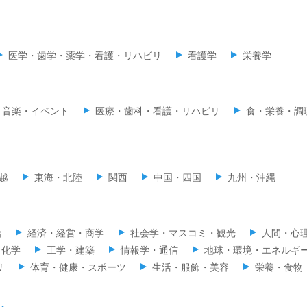
医学・歯学・薬学・看護・リハビリ
看護学
栄養学
音楽・イベント
医療・歯科・看護・リハビリ
食・栄養・調
越
東海・北陸
関西
中国・四国
九州・沖縄
治
経済・経営・商学
社会学・マスコミ・観光
人間・心
・化学
工学・建築
情報学・通信
地球・環境・エネルギ
リ
体育・健康・スポーツ
生活・服飾・美容
栄養・食物