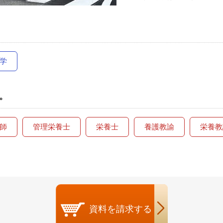
学
。
師
管理栄養士
栄養士
養護教諭
栄養教
資料を
請求する