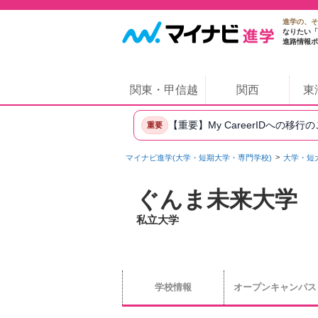
進学の、そ
なりたい「
進路情報ポ
関東・甲信越
関西
東
【重要】My CareerIDへの移行
重要
マイナビ進学(大学・短期大学・専門学校)
大学・短
ぐんま未来大学
私立大学
学校情報
オープンキャンパス