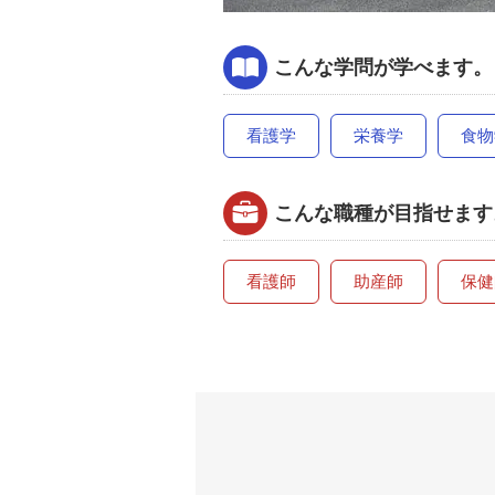
こんな学問が学べます。
看護学
栄養学
食物
こんな職種が目指せます
看護師
助産師
保健