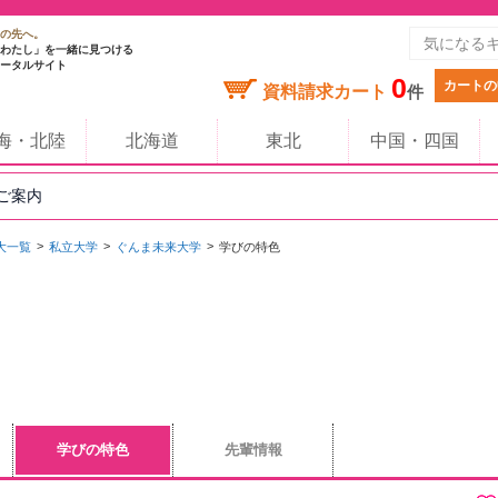
の先へ。
わたし」を一緒に見つける
ータルサイト
0
カートの
資料請求カート
件
海・北陸
北海道
東北
中国・四国
のご案内
大一覧
私立大学
ぐんま未来大学
学びの特色
学びの特色
先輩情報