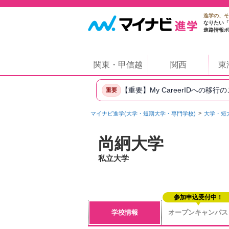
進学の、そ
なりたい「
進路情報ポ
関東・甲信越
関西
東
【重要】My CareerIDへの移行
重要
マイナビ進学(大学・短期大学・専門学校)
大学・短
尚絅大学
私立大学
参加申込受付中！
学校情報
オープンキャンパス