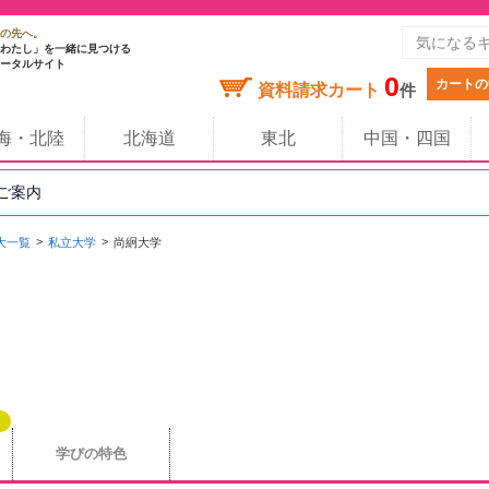
の先へ。
わたし」を一緒に見つける
ータルサイト
0
カートの
資料請求カート
件
海・北陸
北海道
東北
中国・四国
のご案内
大一覧
私立大学
尚絅大学
学びの特色