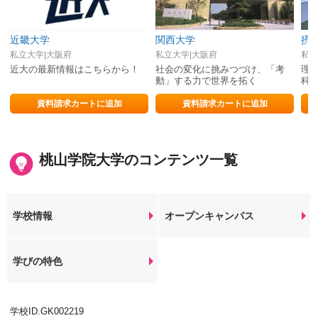
近畿大学
関西大学
摂
私立大学|大阪府
私立大学|大阪府
私立
近大の最新情報はこちらから！
社会の変化に挑みつづけ、「考
理工
動」する力で世界を拓く
科
資料請求カートに追加
資料請求カートに追加
桃山学院大学のコンテンツ一覧
学校情報
オープンキャンパス
学びの特色
学校ID.GK002219