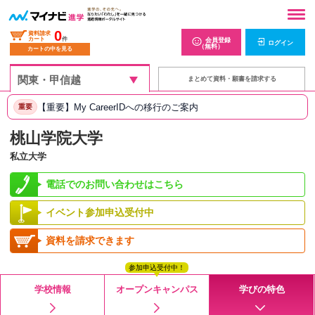
0
資料請求
カート
件
会員登録
ログイン
（無料）
カートの中を見る
まとめて資料・願書を請求する
【重要】My CareerIDへの移行のご案内
重要
桃山学院大学
私立大学
電話でのお問い合わせはこちら
イベント参加申込受付中
資料を請求できます
参加申込受付中！
学校情報
オープンキャンパス
学びの特色