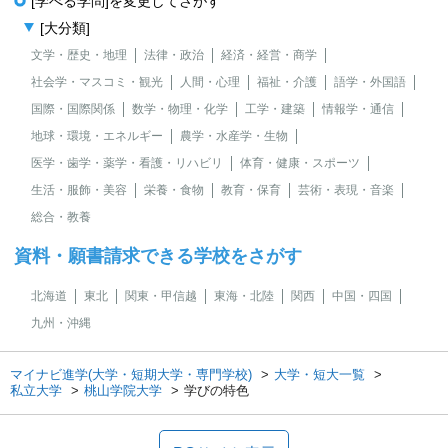
[学べる学問]を変更してさがす
[大分類]
文学・歴史・地理
法律・政治
経済・経営・商学
社会学・マスコミ・観光
人間・心理
福祉・介護
語学・外国語
国際・国際関係
数学・物理・化学
工学・建築
情報学・通信
地球・環境・エネルギー
農学・水産学・生物
医学・歯学・薬学・看護・リハビリ
体育・健康・スポーツ
生活・服飾・美容
栄養・食物
教育・保育
芸術・表現・音楽
総合・教養
資料・願書請求できる学校をさがす
北海道
東北
関東・甲信越
東海・北陸
関西
中国・四国
九州・沖縄
マイナビ進学(大学・短期大学・専門学校)
大学・短大一覧
私立大学
桃山学院大学
学びの特色