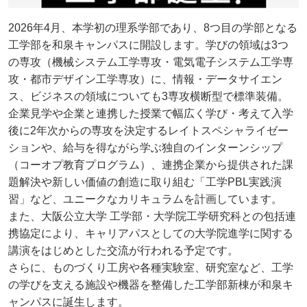
2026年4月、本学初の理系学部であり、8つ目の学部となる
工学部を和泉キャンパスに開設します。学びの領域は3つ
の専攻（機械システム工学専攻・電気電子システム工学専
攻・都市デザイン工学専攻）に、情報・データサイエン
ス、ビジネスの領域についても3専攻横断型で標準装備。
企業見学や企業と連携した授業で幅広く学び・考えて入学
後に2年次からの専攻を決定するレイトスペシャライゼー
ションや、給与を得ながら学ぶ独自のインターンシップ
（コーオプ教育プログラム）、連携企業から提供された課
題解決や新しい価値の創造に取り組む「工学PBL実践演
習」など、ユニークなカリキュラムを計画しています。
また、大阪公立大学 工学部・大学院工学研究科との包括連
携協定により、キャリアパスとしての大学院進学に関する
講演をはじめとした交流が行われる予定です。
さらに、ものづくり工房や各種実験室、研究室など、工学
の学びを支える施設や機器を整備した工学部新棟が和泉キ
ャンパスに誕生します。