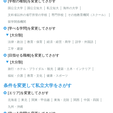
[学校の種類]を変更してさがす
国公立大学
国公立短大
私立短大
海外の大学
文科省以外の省庁所管の学校
専門学校
その他教育機関（スクール）
留学関係機関
[学べる学問]を変更してさがす
[大分類]
法律・政治
教育・保育
経済・経営・商学
語学・外国語
工学・建築
[目指せる職種]を変更してさがす
[大分類]
旅行・ホテル・ブライダル・観光
建築・土木・インテリア
福祉・介護
教育・文化
健康・スポーツ
条件を変更して私立大学をさがす
[エリア]を変更してさがす
北海道
東北
関東・甲信越
東海・北陸
関西
中国・四国
九州・沖縄