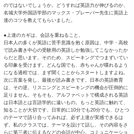
のではないでしょうか。どうすれば英語力が伸びるのか、
名城大学外国語学部のマックス・プレーバー先生に英語上
達のコツを教えてもらいました。
●上達のカギは、会話を重ねること。
日本人の多くが英語に苦手意識を抱く原因は、中学・高校
で読み書き中心の受験用の英語しか勉強してこなかったか
らだと思います。そのため、スピーキングでつまずいてい
る印象を受けます。どんな国でも、赤ちゃんが喋れるよう
になる過程では、まず聞くことからスタートしますよね。
次に言葉を発し、最後が読み書きです。日本の英語教育
は、その逆。リスニングとスピーキングの機会が圧倒的に
足りません。そもそも、アルファベットで構成される英語
は日本語とは言語学的に遠いもの。もっと英語に触れて、
知ることが大切です。日常的に10分でも20分でも、ひとつ
のテーマで語り合ってみれば、必ず上達が実感できるは
ず。私のクラスでは、テーマを設けて話し、その内容をさ
らに第三者に伝えるなどの会話が中心。コミュニケーショ