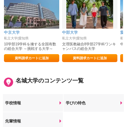
中京大学
中部大学
愛
私立大学|愛知県
私立大学|愛知県
私立
10学部19学科を擁する全国有数
文理医教融合8学部27学科ワンキ
中
の総合大学 ～挑戦する大学～
ャンパスの総合大学
資料請求カートに追加
資料請求カートに追加
名城大学のコンテンツ一覧
学校情報
学びの特色
先輩情報