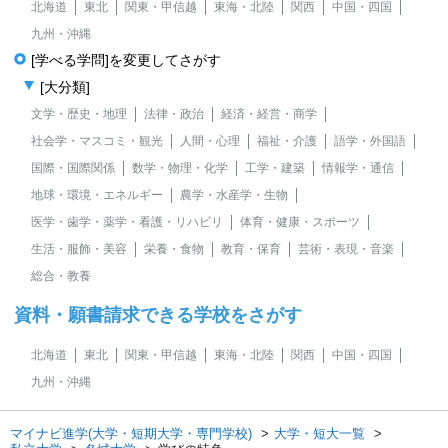
北海道
東北
関東・甲信越
東海・北陸
関西
中国・四国
九州・沖縄
[学べる学問]を変更してさがす
[大分類]
文学・歴史・地理
法律・政治
経済・経営・商学
社会学・マスコミ・観光
人間・心理
福祉・介護
語学・外国語
国際・国際関係
数学・物理・化学
工学・建築
情報学・通信
地球・環境・エネルギー
農学・水産学・生物
医学・歯学・薬学・看護・リハビリ
体育・健康・スポーツ
生活・服飾・美容
栄養・食物
教育・保育
芸術・表現・音楽
総合・教養
資料・願書請求できる学校をさがす
北海道
東北
関東・甲信越
東海・北陸
関西
中国・四国
九州・沖縄
マイナビ進学(大学・短期大学・専門学校)
大学・短大一覧