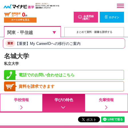
0
資料請求
カート
件
会員登録
ログイン
（無料）
カートの中を見る
まとめて資料・願書を請求する
【重要】My CareerIDへの移行のご案内
重要
名城大学
私立大学
電話でのお問い合わせはこちら
資料を請求できます
学校情報
学びの特色
先輩情報