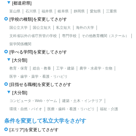
[都道府県]
富山県
石川県
福井県
岐阜県
静岡県
愛知県
三重県
[学校の種類]を変更してさがす
国公立大学
国公立短大
私立短大
海外の大学
文科省以外の省庁所管の学校
専門学校
その他教育機関（スクール）
留学関係機関
[学べる学問]を変更してさがす
[大分類]
教育・保育
総合・教養
工学・建築
農学・水産学・生物
医学・歯学・薬学・看護・リハビリ
[目指せる職種]を変更してさがす
[大分類]
コンピュータ・Web・ゲーム
建築・土木・インテリア
環境・自然・バイオ
医療・歯科・看護・リハビリ
福祉・介護
条件を変更して私立大学をさがす
[エリア]を変更してさがす