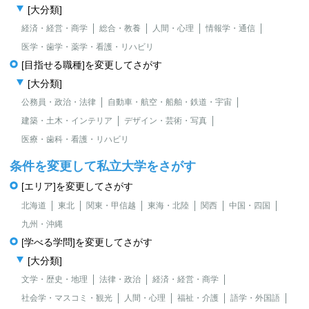
[大分類]
経済・経営・商学
総合・教養
人間・心理
情報学・通信
医学・歯学・薬学・看護・リハビリ
[目指せる職種]を変更してさがす
[大分類]
公務員・政治・法律
自動車・航空・船舶・鉄道・宇宙
建築・土木・インテリア
デザイン・芸術・写真
医療・歯科・看護・リハビリ
条件を変更して私立大学をさがす
[エリア]を変更してさがす
北海道
東北
関東・甲信越
東海・北陸
関西
中国・四国
九州・沖縄
[学べる学問]を変更してさがす
[大分類]
文学・歴史・地理
法律・政治
経済・経営・商学
社会学・マスコミ・観光
人間・心理
福祉・介護
語学・外国語