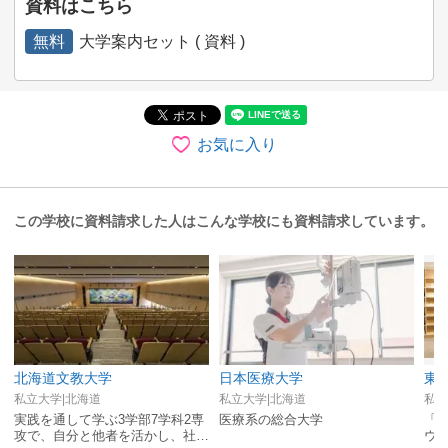
資料はこちら
無料
大学案内セット ( 資料 )
お気に入り
この学校に資料請求した人はこんな学校にも資料請求しています。
北海道文教大学
日本医療大学
東
私立大学|北海道
私立大学|北海道
私立
実践を通して学ぶ3学部7学科2専
医療系の総合大学
「
攻で、自分と他者を活かし、社会
ウ