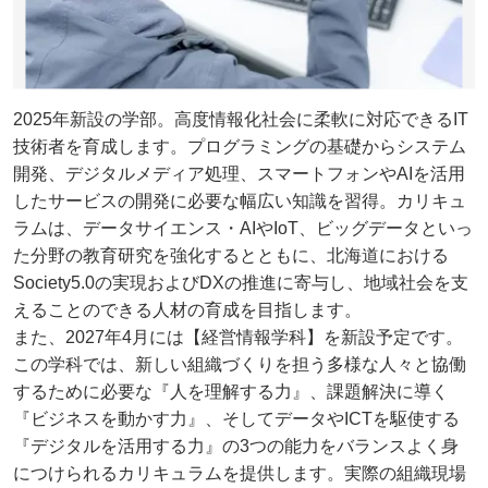
2025年新設の学部。高度情報化社会に柔軟に対応できるIT
技術者を育成します。プログラミングの基礎からシステム
開発、デジタルメディア処理、スマートフォンやAIを活用
したサービスの開発に必要な幅広い知識を習得。カリキュ
ラムは、データサイエンス・AIやIoT、ビッグデータといっ
た分野の教育研究を強化するとともに、北海道における
Society5.0の実現およびDXの推進に寄与し、地域社会を支
えることのできる人材の育成を目指します。
また、2027年4月には【経営情報学科】を新設予定です。
この学科では、新しい組織づくりを担う多様な人々と協働
するために必要な『人を理解する力』、課題解決に導く
『ビジネスを動かす力』、そしてデータやICTを駆使する
『デジタルを活用する力』の3つの能力をバランスよく身
につけられるカリキュラムを提供します。実際の組織現場