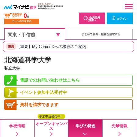
0
資料請求
カート
件
会員登録
ログイン
（無料）
カートの中を見る
まとめて資料・願書を請求する
【重要】My CareerIDへの移行のご案内
重要
北海道科学大学
私立大学
電話でのお問い合わせはこちら
イベント参加申込受付中
資料を請求できます
参加申込受付中！
オープンキャンパ
学校情報
学びの特色
先輩情報
ス