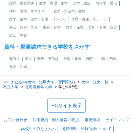
国際・国際関係
数学・物理・化学
工学・建築
情報学・通信
地球・環境・エネルギー
農学・水産学・生物
医学・歯学・薬学・看護・リハビリ
体育・健康・スポーツ
生活・服飾・美容
栄養・食物
教育・保育
芸術・表現・音楽
総合・教養
資料・願書請求できる学校をさがす
北海道
東北
関東・甲信越
東海・北陸
関西
中国・四国
九州・沖縄
マイナビ進学(大学・短期大学・専門学校)
大学・短大一覧
私立大学
北海道科学大学
学びの特色
PCサイト表示
お問い合わせ
利用規約・個人情報の取扱
推奨環境
サイトマップ
高校生のみなさんへ
掲載情報・登録商標について