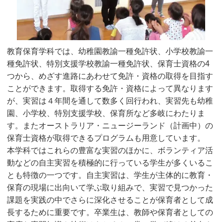
教育保育学科では、幼稚園教諭一種免許状、小学校教諭一
種免許状、特別支援学校教諭一種免許状、保育士資格の4
つから、めざす進路にあわせて免許・資格の取得を目指す
ことができます。取得する免許・資格によって異なります
が、実習は４年間を通して数多く回行われ、実習先も幼稚
園、小学校、特別支援学校、保育所など多岐にわたりま
す。またオーストラリア・ニュージーランド（計画中）の
保育士資格が取得できるプログラムも用意しています。
本学科ではこれらの豊富な実習のほかに、ボランティア活
動などの自主実習を積極的に行っている学生が多くいるこ
とも特徴の一つです。自主実習は、学生が主体的に教育・
保育の現場に出向いて学ぶ取り組みで、実習で見つかった
課題を実践の中でさらに深化させることが保育者として成
長するために重要です。卒業生は、教師や保育者としての