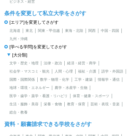
ビジネス・経営
条件を変更して私立大学をさがす
[エリア]を変更してさがす
北海道
東北
関東・甲信越
東海・北陸
関西
中国・四国
九州・沖縄
[学べる学問]を変更してさがす
[大分類]
文学・歴史・地理
法律・政治
経済・経営・商学
社会学・マスコミ・観光
人間・心理
福祉・介護
語学・外国語
国際・国際関係
数学・物理・化学
工学・建築
情報学・通信
地球・環境・エネルギー
農学・水産学・生物
医学・歯学・薬学・看護・リハビリ
体育・健康・スポーツ
生活・服飾・美容
栄養・食物
教育・保育
芸術・表現・音楽
総合・教養
資料・願書請求できる学校をさがす