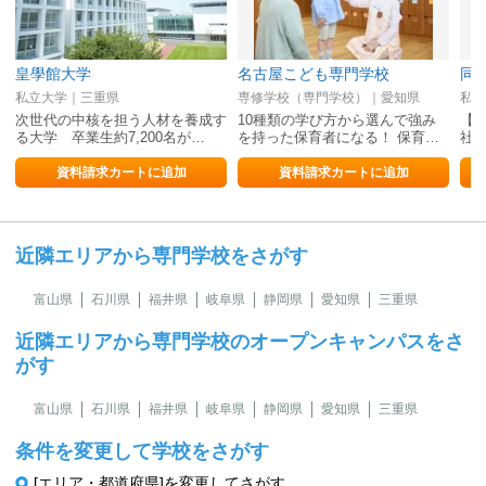
皇學館大学
名古屋こども専門学校
同
私立大学｜三重県
専修学校（専門学校）｜愛知県
私立
次世代の中核を担う人材を養成す
10種類の学び方から選んで強み
【
る大学 卒業生約7,200名が…
を持った保育者になる！ 保育…
社
資料請求カートに追加
資料請求カートに追加
近隣エリアから専門学校をさがす
富山県
石川県
福井県
岐阜県
静岡県
愛知県
三重県
近隣エリアから専門学校のオープンキャンパスをさ
がす
富山県
石川県
福井県
岐阜県
静岡県
愛知県
三重県
条件を変更して学校をさがす
[エリア・都道府県]を変更してさがす