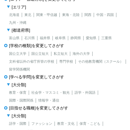
[エリア]
北海道
東北
関東・甲信越
東海・北陸
関西
中国・四国
九州・沖縄
[都道府県]
富山県
石川県
福井県
岐阜県
静岡県
愛知県
三重県
[学校の種類]を変更してさがす
国公立大学
国公立短大
私立短大
海外の大学
文科省以外の省庁所管の学校
専門学校
その他教育機関（スクール）
留学関係機関
[学べる学問]を変更してさがす
[大分類]
教育・保育
社会学・マスコミ・観光
語学・外国語
国際・国際関係
情報学・通信
[目指せる職種]を変更してさがす
[大分類]
語学・国際
ファッション
教育・文化
保育・こども