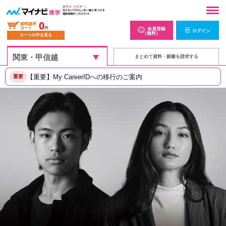
0
資料請求
カート
件
会員登録
ログイン
（無料）
カートの中を見る
まとめて資料・願書を請求する
【重要】My CareerIDへの移行のご案内
重要