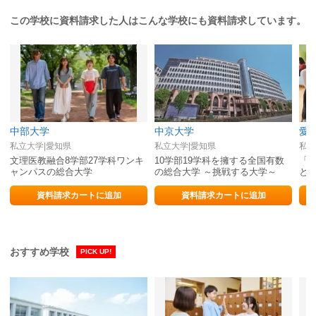
この学校に資料請求した人はこんな学校にも資料請求しています。
中部大学
中京大学
愛
私立大学|愛知県
私立大学|愛知県
私立
文理医教融合8学部27学科ワンキ
10学部19学科を擁する全国有数
「
ャンパスの総合大学
の総合大学 ～挑戦する大学～
と
資料請求カートに追加
資料請求カートに追加
おすすめ学校
PICK UP!