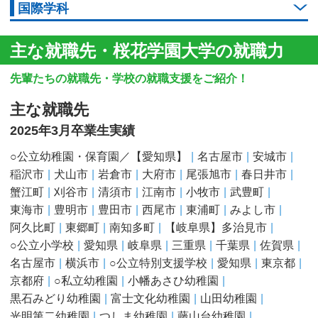
国際学科
主な就職先・桜花学園大学の就職力
先輩たちの就職先・学校の就職支援をご紹介！
主な就職先
2025年3月卒業生実績
○公立幼稚園・保育園／【愛知県】
名古屋市
安城市
稲沢市
犬山市
岩倉市
大府市
尾張旭市
春日井市
蟹江町
刈谷市
清須市
江南市
小牧市
武豊町
東海市
豊明市
豊田市
西尾市
東浦町
みよし市
阿久比町
東郷町
南知多町
【岐阜県】多治見市
○公立小学校
愛知県
岐阜県
三重県
千葉県
佐賀県
名古屋市
横浜市
○公立特別支援学校
愛知県
東京都
京都府
○私立幼稚園
小幡あさひ幼稚園
黒石みどり幼稚園
富士文化幼稚園
山田幼稚園
光明第二幼稚園
つしま幼稚園
藤山台幼稚園