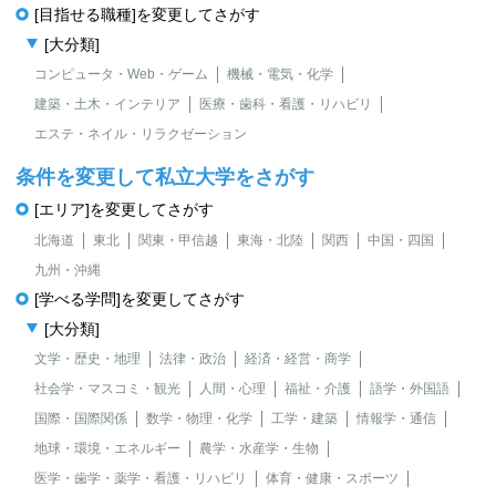
[目指せる職種]を変更してさがす
[大分類]
コンピュータ・Web・ゲーム
機械・電気・化学
建築・土木・インテリア
医療・歯科・看護・リハビリ
エステ・ネイル・リラクゼーション
条件を変更して私立大学をさがす
[エリア]を変更してさがす
北海道
東北
関東・甲信越
東海・北陸
関西
中国・四国
九州・沖縄
[学べる学問]を変更してさがす
[大分類]
文学・歴史・地理
法律・政治
経済・経営・商学
社会学・マスコミ・観光
人間・心理
福祉・介護
語学・外国語
国際・国際関係
数学・物理・化学
工学・建築
情報学・通信
地球・環境・エネルギー
農学・水産学・生物
医学・歯学・薬学・看護・リハビリ
体育・健康・スポーツ