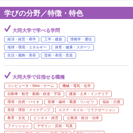
学びの分野／特徴・特色
大同大学で学べる学問
経済・経営・商学
工学・建築
情報学・通信
地球・環境・エネルギー
体育・健康・スポーツ
生活・服飾・美容
芸術・表現・音楽
大同大学で目指せる職種
コンピュータ・Web・ゲーム
機械・電気・化学
自動車・航空・船舶・鉄道・宇宙
建築・土木・インテリア
環境・自然・バイオ
医療・歯科・看護・リハビリ
福祉・介護
美容・理容・メイクアップ
エステ・ネイル・リラクゼーション
教育・文化
ビジネス・経営
公務員・政治・法律
ファッション
デザイン・芸術・写真