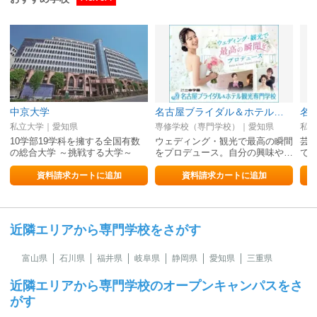
中京大学
名古屋ブライダル＆ホテル観光専門学校
私立大学｜愛知県
専修学校（専門学校）｜愛知県
私立
10学部19学科を擁する全国有数
ウェディング・観光で最高の瞬間
芸
の総合大学 ～挑戦する大学～
をプロデュース。自分の興味や…
で、
資料請求カートに追加
資料請求カートに追加
近隣エリアから専門学校をさがす
富山県
石川県
福井県
岐阜県
静岡県
愛知県
三重県
近隣エリアから専門学校のオープンキャンパスをさ
がす