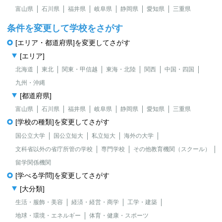
富山県
石川県
福井県
岐阜県
静岡県
愛知県
三重県
条件を変更して学校をさがす
[エリア・都道府県]を変更してさがす
[エリア]
北海道
東北
関東・甲信越
東海・北陸
関西
中国・四国
九州・沖縄
[都道府県]
富山県
石川県
福井県
岐阜県
静岡県
愛知県
三重県
[学校の種類]を変更してさがす
国公立大学
国公立短大
私立短大
海外の大学
文科省以外の省庁所管の学校
専門学校
その他教育機関（スクール）
留学関係機関
[学べる学問]を変更してさがす
[大分類]
生活・服飾・美容
経済・経営・商学
工学・建築
地球・環境・エネルギー
体育・健康・スポーツ