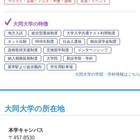
マスコミ・芸能・アニメ・声優・漫画
音楽・イベント
大同大学の特徴
地方入試
総合型選抜制度
大学入学共通テスト利用制度
ネット出願
特待生制度
社会人選抜
独自奨学金制度
資格取得支援制度
交換留学制度
インターンシップ
納入期限延期制度
大学院
新設学部・学科
最寄駅より徒歩圏内
学生用駐車場
大同大学の学部・学科情報はこちら
大同大学の所在地
本学キャンパス
〒457-8530