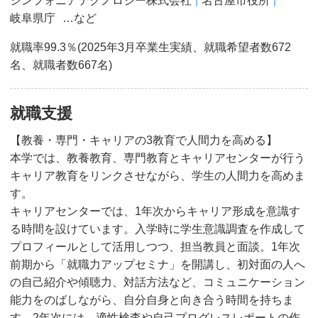
シンフォニアテクノロジー株式会社
名古屋市役所
岐阜県庁
…など
就職率99.3％(2025年3月卒業生実績、就職希望者数672
名、就職者数667名)
就職支援
【教養・専門・キャリアの3教育で人間力を高める】
本学では、教養教育、専門教育とキャリアセンターが行う
キャリア教育をリンクさせながら、学生の人間力を高めま
す。
キャリアセンターでは、1年次からキャリア形成を意識す
る時間を設けています。入学時に学生意識調査を作成して
プロフィールとして活用しつつ、担当教員と面談。1年次
前期から「就職力アップセミナ」を開講し、初対面の人へ
の自己紹介や傾聴力、対話方法など、コミュニケーション
能力をのばしながら、自分自身と向き合う時間を持ちま
す。2年次には、適性検査や自己プログレスレポートの作