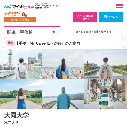
0
資料請求
カート
件
会員登録
ログイン
（無料）
カートの中を見る
まとめて資料・願書を請求する
【重要】My CareerIDへの移行のご案内
重要
大同大学
私立大学