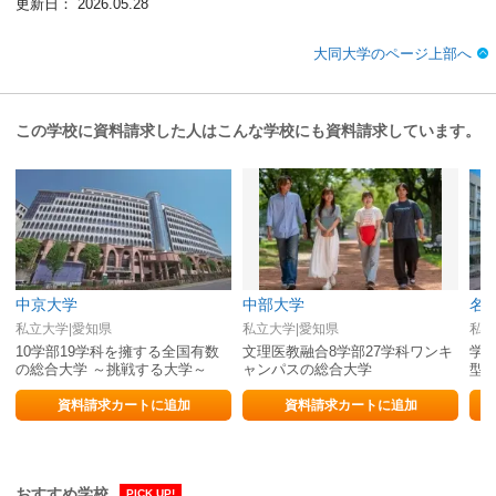
更新日： 2026.05.28
大同大学のページ上部へ
この学校に資料請求した人はこんな学校にも資料請求しています。
中京大学
中部大学
名
私立大学|愛知県
私立大学|愛知県
私立
10学部19学科を擁する全国有数
文理医教融合8学部27学科ワンキ
学生
の総合大学 ～挑戦する大学～
ャンパスの総合大学
型
に
資料請求カートに追加
資料請求カートに追加
おすすめ学校
PICK UP!