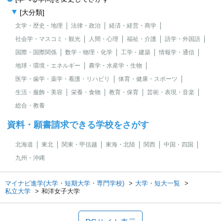
[大分類]
文学・歴史・地理
法律・政治
経済・経営・商学
社会学・マスコミ・観光
人間・心理
福祉・介護
語学・外国語
国際・国際関係
数学・物理・化学
工学・建築
情報学・通信
地球・環境・エネルギー
農学・水産学・生物
医学・歯学・薬学・看護・リハビリ
体育・健康・スポーツ
生活・服飾・美容
栄養・食物
教育・保育
芸術・表現・音楽
総合・教養
資料・願書請求できる学校をさがす
北海道
東北
関東・甲信越
東海・北陸
関西
中国・四国
九州・沖縄
マイナビ進学(大学・短期大学・専門学校)
大学・短大一覧
私立大学
和洋女子大学