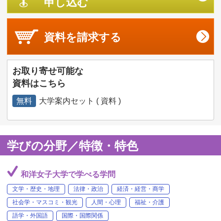
申し込む
資料を
請求する
お取り寄せ可能な
資料はこちら
無料
大学案内セット ( 資料 )
学びの分野／特徴・特色
和洋女子大学で学べる学問
文学・歴史・地理
法律・政治
経済・経営・商学
社会学・マスコミ・観光
人間・心理
福祉・介護
語学・外国語
国際・国際関係