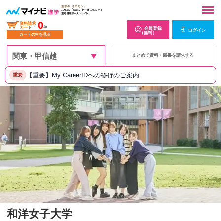
0
資料請求
カート
件
会員登録
ログイン
（無料）
カートの中を見る
まとめて資料・願書を請求する
【重要】My CareerIDへの移行のご案内
重要
和洋女子大学