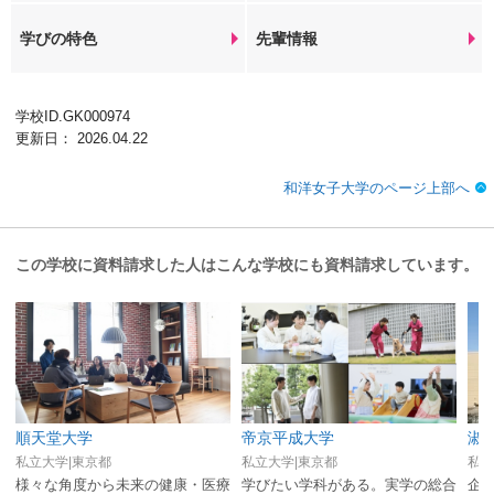
学びの特色
先輩情報
学校ID.GK000974
更新日： 2026.04.22
和洋女子大学のページ上部へ
この学校に資料請求した人はこんな学校にも資料請求しています。
順天堂大学
帝京平成大学
淑
私立大学|東京都
私立大学|東京都
私立
様々な角度から未来の健康・医療
学びたい学科がある。実学の総合
企