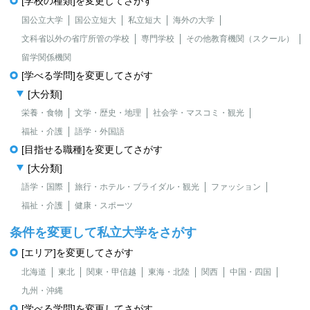
[学校の種類]を変更してさがす
国公立大学
国公立短大
私立短大
海外の大学
文科省以外の省庁所管の学校
専門学校
その他教育機関（スクール）
留学関係機関
[学べる学問]を変更してさがす
[大分類]
栄養・食物
文学・歴史・地理
社会学・マスコミ・観光
福祉・介護
語学・外国語
[目指せる職種]を変更してさがす
[大分類]
語学・国際
旅行・ホテル・ブライダル・観光
ファッション
福祉・介護
健康・スポーツ
条件を変更して私立大学をさがす
[エリア]を変更してさがす
北海道
東北
関東・甲信越
東海・北陸
関西
中国・四国
九州・沖縄
[学べる学問]を変更してさがす