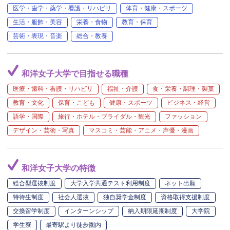
医学・歯学・薬学・看護・リハビリ
体育・健康・スポーツ
生活・服飾・美容
栄養・食物
教育・保育
芸術・表現・音楽
総合・教養
和洋女子大学で目指せる職種
医療・歯科・看護・リハビリ
福祉・介護
食・栄養・調理・製菓
教育・文化
保育・こども
健康・スポーツ
ビジネス・経営
語学・国際
旅行・ホテル・ブライダル・観光
ファッション
デザイン・芸術・写真
マスコミ・芸能・アニメ・声優・漫画
和洋女子大学の特徴
総合型選抜制度
大学入学共通テスト利用制度
ネット出願
特待生制度
社会人選抜
独自奨学金制度
資格取得支援制度
交換留学制度
インターンシップ
納入期限延期制度
大学院
学生寮
最寄駅より徒歩圏内