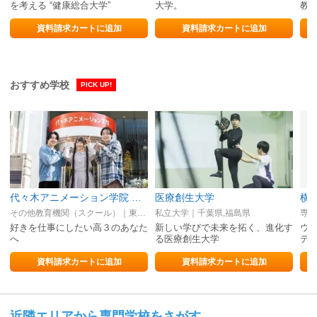
を考える “健康総合大学”
大学。
教
資料請求カートに追加
資料請求カートに追加
おすすめ学校
PICK UP!
代々木アニメーション学院 池袋校【声優・VTuber・アニメーター・アニメ監督・イラストレーター・マンガ家・芸能マネージャー】
医療創生大学
その他教育機関（スクール）｜東京都
私立大学｜千葉県,福島県
専修
好きを仕事にしたい高３のあなた
新しい学びで未来を拓く、進化す
ウ
へ
る医療創生大学
デ
資料請求カートに追加
資料請求カートに追加
近隣エリアから専門学校をさがす