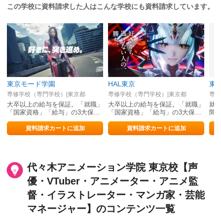
この学校に資料請求した人はこんな学校にも資料請求しています。
東京モード学園
HAL東京
専修学校（専門学校）|東京都
専修学校（専門学校）|東京都
専修
大卒以上の給与を保証。「就職」
大卒以上の給与を保証。「就職」
就職
「国家資格」「給与」の3大保証
「国家資格」「給与」の3大保証
間
は自信の証明。
は自信の証明。
事
資料請求カートに追加
資料請求カートに追加
代々木アニメーション学院 東京校【声
優・VTuber・アニメーター・アニメ監
督・イラストレーター・マンガ家・芸能
マネージャー】のコンテンツ一覧