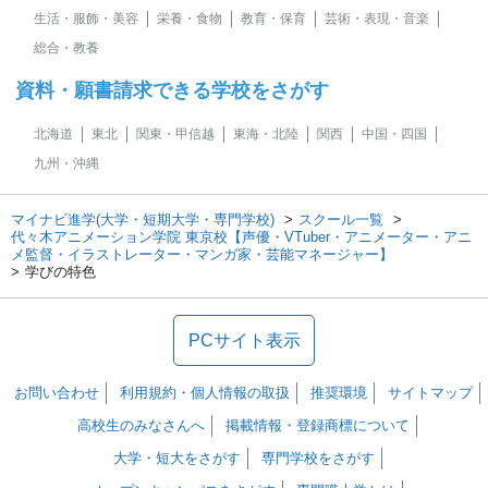
生活・服飾・美容
栄養・食物
教育・保育
芸術・表現・音楽
総合・教養
資料・願書請求できる学校をさがす
北海道
東北
関東・甲信越
東海・北陸
関西
中国・四国
九州・沖縄
マイナビ進学(大学・短期大学・専門学校)
スクール一覧
代々木アニメーション学院 東京校【声優・VTuber・アニメーター・アニ
メ監督・イラストレーター・マンガ家・芸能マネージャー】
学びの特色
PCサイト表示
お問い合わせ
利用規約・個人情報の取扱
推奨環境
サイトマップ
高校生のみなさんへ
掲載情報・登録商標について
大学・短大をさがす
専門学校をさがす