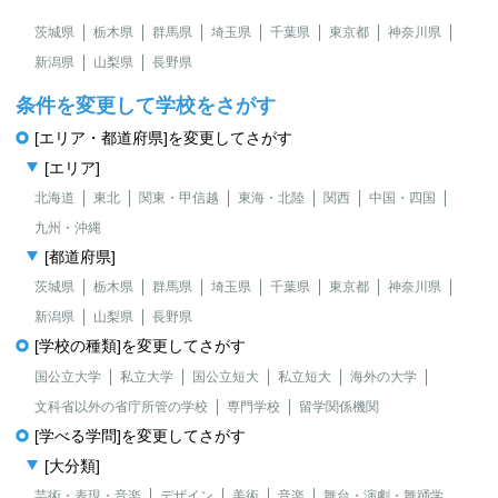
茨城県
栃木県
群馬県
埼玉県
千葉県
東京都
神奈川県
新潟県
山梨県
長野県
条件を変更して学校をさがす
[エリア・都道府県]を変更してさがす
[エリア]
北海道
東北
関東・甲信越
東海・北陸
関西
中国・四国
九州・沖縄
[都道府県]
茨城県
栃木県
群馬県
埼玉県
千葉県
東京都
神奈川県
新潟県
山梨県
長野県
[学校の種類]を変更してさがす
国公立大学
私立大学
国公立短大
私立短大
海外の大学
文科省以外の省庁所管の学校
専門学校
留学関係機関
[学べる学問]を変更してさがす
[大分類]
芸術・表現・音楽
デザイン
美術
音楽
舞台・演劇・舞踊学