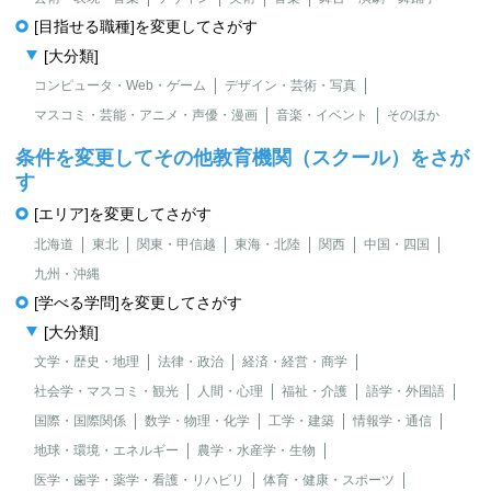
[目指せる職種]を変更してさがす
[大分類]
コンピュータ・Web・ゲーム
デザイン・芸術・写真
マスコミ・芸能・アニメ・声優・漫画
音楽・イベント
そのほか
条件を変更してその他教育機関（スクール）をさが
す
[エリア]を変更してさがす
北海道
東北
関東・甲信越
東海・北陸
関西
中国・四国
九州・沖縄
[学べる学問]を変更してさがす
[大分類]
文学・歴史・地理
法律・政治
経済・経営・商学
社会学・マスコミ・観光
人間・心理
福祉・介護
語学・外国語
国際・国際関係
数学・物理・化学
工学・建築
情報学・通信
地球・環境・エネルギー
農学・水産学・生物
医学・歯学・薬学・看護・リハビリ
体育・健康・スポーツ