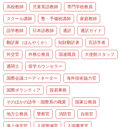
高校教師
児童英語教師
専門学校教員
スクール講師
塾・予備校講師
家庭教師
語学教師
日本語教師
通訳
通訳ガイド
翻訳家（ほんやくか）
知財翻訳者
言語学者
外交官
外務公務員
国連職員
大使館スタッフ
通関士
留学カウンセラー
国際会議コーディネーター
海外技術協力官
国際ボランティア
貿易事務
そのほかの語学・国際系の職業
国家公務員
地方公務員
警察官
消防官
自衛官
海上保安官
入国警備官
入国審査官