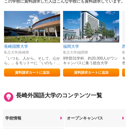
この学校に資料請求した人はこんな学校にも資料請求しています。
長崎国際大学
福岡大学
西
私立大学|長崎県
私立大学|福岡県
私立
「いつも、人から。そして、心か
9学部31学科、約20,000人がワン
キ
ら。」をモットーに「いのち・健
キャンパスに集う総合大学
色
康・くらし」に貢献する教育を展
国
開
資料請求カートに追加
資料請求カートに追加
長崎外国語大学のコンテンツ一覧
学校情報
オープンキャンパス