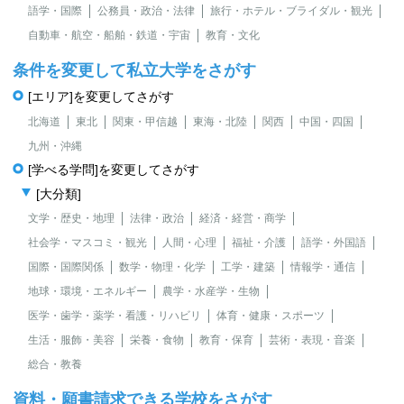
語学・国際
公務員・政治・法律
旅行・ホテル・ブライダル・観光
自動車・航空・船舶・鉄道・宇宙
教育・文化
条件を変更して私立大学をさがす
[エリア]を変更してさがす
北海道
東北
関東・甲信越
東海・北陸
関西
中国・四国
九州・沖縄
[学べる学問]を変更してさがす
[大分類]
文学・歴史・地理
法律・政治
経済・経営・商学
社会学・マスコミ・観光
人間・心理
福祉・介護
語学・外国語
国際・国際関係
数学・物理・化学
工学・建築
情報学・通信
地球・環境・エネルギー
農学・水産学・生物
医学・歯学・薬学・看護・リハビリ
体育・健康・スポーツ
生活・服飾・美容
栄養・食物
教育・保育
芸術・表現・音楽
総合・教養
資料・願書請求できる学校をさがす