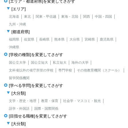
[エリア・都道府県]を変更してさがす
[エリア]
北海道
東北
関東・甲信越
東海・北陸
関西
中国・四国
九州・沖縄
[都道府県]
福岡県
佐賀県
長崎県
熊本県
大分県
宮崎県
鹿児島県
沖縄県
[学校の種類]を変更してさがす
国公立大学
国公立短大
私立短大
海外の大学
文科省以外の省庁所管の学校
専門学校
その他教育機関（スクール）
留学関係機関
[学べる学問]を変更してさがす
[大分類]
文学・歴史・地理
教育・保育
社会学・マスコミ・観光
語学・外国語
国際・国際関係
[目指せる職種]を変更してさがす
[大分類]