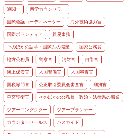
通関士
留学カウンセラー
国際会議コーディネーター
海外技術協力官
国際ボランティア
貿易事務
そのほかの語学・国際系の職業
国家公務員
地方公務員
警察官
消防官
自衛官
海上保安官
入国警備官
入国審査官
国税専門官
公正取引委員会審査官
刑務官
皇宮護衛官
そのほかの公務員・政治・法律系の職業
ツアーコンダクター
ツアープランナー
カウンターセールス
バスガイド