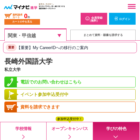
0
資料請求
カート
件
会員登録
ログイン
（無料）
カートの中を見る
まとめて資料・願書を請求する
【重要】My CareerIDへの移行のご案内
重要
長崎外国語大学
私立大学
電話でのお問い合わせはこちら
イベント参加申込受付中
資料を請求できます
参加申込受付中！
学校情報
オープンキャンパス
学びの特色