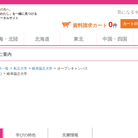
の先へ。
わたし」を一緒に見つける
ータルサイト
0
カートの
資料請求カート
件
海・北陸
北海道
東北
中国・四国
のご案内
大一覧
私立大学
岐阜協立大学
オープンキャンパス
)
岐阜協立大学
学びの特色
先輩情報