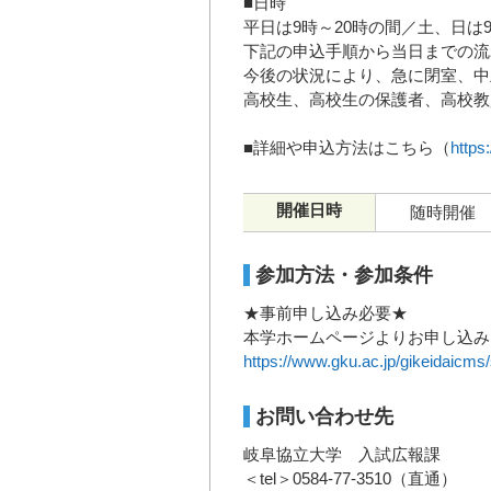
■日時
平日は9時～20時の間／土、日は9
下記の申込手順から当日までの流
今後の状況により、急に閉室、中
高校生、高校生の保護者、高校教
■詳細や申込方法はこちら（
https
開催日時
随時開催
参加方法・参加条件
★事前申し込み必要★
本学ホームページよりお申し込み
https://www.gku.ac.jp/gikeidaicms/s
お問い合わせ先
岐阜協立大学 入試広報課
＜tel＞0584-77-3510（直通）