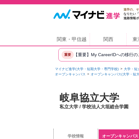
進学の、そ
なりたい「
進路情報ポ
関東・甲信越
関西
東
【重要】My CareerIDへの移行
重要
マイナビ進学(大学・短期大学・専門学校)
大学・短
オープンキャンパス
オープンキャンパス(大学・短大
岐阜協立大学
私立大学 / 学校法人大垣総合学園
学校情報
オープンキャンパス