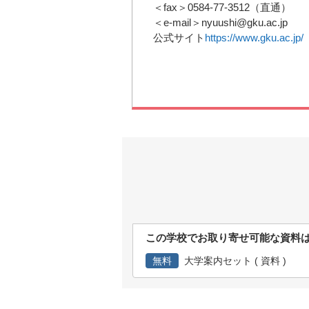
＜fax＞0584-77-3512（直通）
＜e-mail＞nyuushi@gku.ac.jp
公式サイト
https://www.gku.ac.jp/
この学校でお取り寄せ可能な資料
無料
大学案内セット ( 資料 )