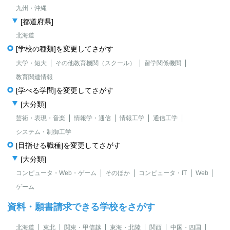
九州・沖縄
[都道府県]
北海道
[学校の種類]を変更してさがす
大学・短大
その他教育機関（スクール）
留学関係機関
教育関連情報
[学べる学問]を変更してさがす
[大分類]
芸術・表現・音楽
情報学・通信
情報工学
通信工学
システム・制御工学
[目指せる職種]を変更してさがす
[大分類]
コンピュータ・Web・ゲーム
そのほか
コンピュータ・IT
Web
ゲーム
資料・願書請求できる学校をさがす
北海道
東北
関東・甲信越
東海・北陸
関西
中国・四国