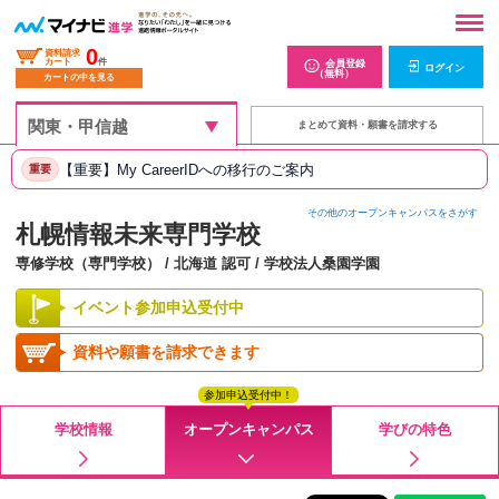
0
資料請求
カート
件
会員登録
ログイン
（無料）
カートの中を見る
まとめて資料・願書を請求する
【重要】My CareerIDへの移行のご案内
重要
その他のオープンキャンパスをさがす
札幌情報未来専門学校
専修学校（専門学校） / 北海道 認可 / 学校法人桑園学園
イベント参加申込受付中
資料や願書を請求できます
参加申込受付中！
学校情報
オープンキャンパス
学びの特色