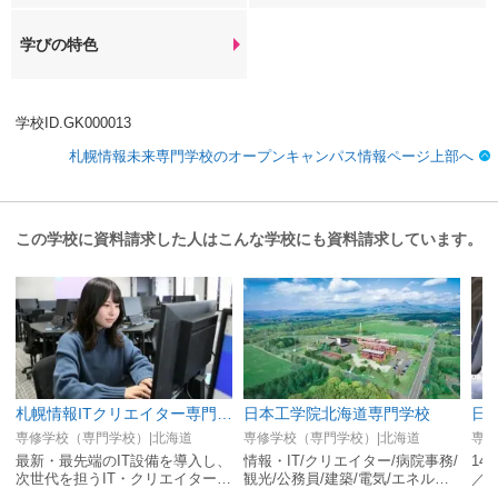
学びの特色
学校ID.GK000013
札幌情報未来専門学校のオープンキャンパス情報ページ上部へ
この学校に資料請求した人はこんな学校にも資料請求しています。
札幌情報ITクリエイター専門学校
日本工学院北海道専門学校
専修学校（専門学校）|北海道
専修学校（専門学校）|北海道
専修
最新・最先端のIT設備を導入し、
情報・IT/クリエイター/病院事務/
14
次世代を担うIT・クリエイターを
観光/公務員/建築/電気/エネルギ
／J
育成します／札幌駅から徒歩5分
ー/自動車整備の総合専門学校。
重