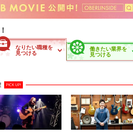
！
なりたい職種を
働きたい業界を
見つける
見つける
輩
PICK UP!