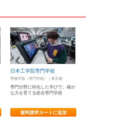
日本工学院専門学校
大阪芸術大学
専修学校（専門学校）｜東京都
私立大学｜大阪府
専門分野に特化した学びで、確か
15学科が集う広大な芸術の
。
な力を育てる総合専門学校
内外の枠を超える学びで、
切り拓こう
資料請求カートに追加
資料請求カートに追