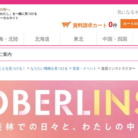
の先へ。
わたし」を一緒に見つける
ータルサイト
0
カートの
資料請求カート
件
海・北陸
北海道
東北
中国・四国
のご案内
ことを見つける！
なりたい職種を見つける
音楽・イベント
楽器インストラクター