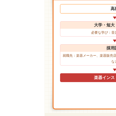
高
大学・短大
必要な学び：音
採用
就職先：楽器メーカー、楽器販売
な
楽器インス