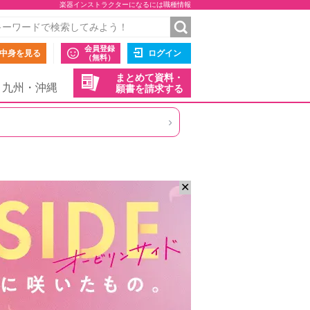
楽器インストラクターになるには職種情報
会員登録
中身を見る
ログイン
（無料）
まとめて資料・
九州・沖縄
願書を請求する
›
✕