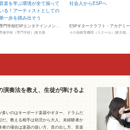
音楽を学ぶ環境が全て揃って
社会人からESPへ
いる！アーティストとしての
第一歩を踏み出そう
専門学校ESPエンタテインメント東京
ESPギタークラフト・アカデミー
専修学校（専門学校）|東京都
その他教育機関（スクール）|東京都,大
の演奏法を教え、生徒が弾けるよ
が多いのはキーボード楽器やギター、ドラムだ
彩だ。教える相手は幼児から大人、未経験者か
験者の場合は楽器の扱い方、音の出し方、音楽