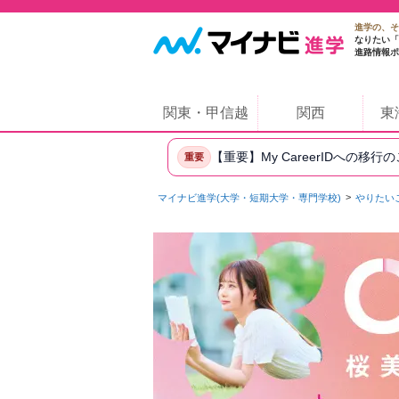
進学の、そ
なりたい「
進路情報ポ
関東・甲信越
関西
東
【重要】My CareerIDへの移行
重要
マイナビ進学(大学・短期大学・専門学校)
やりたい