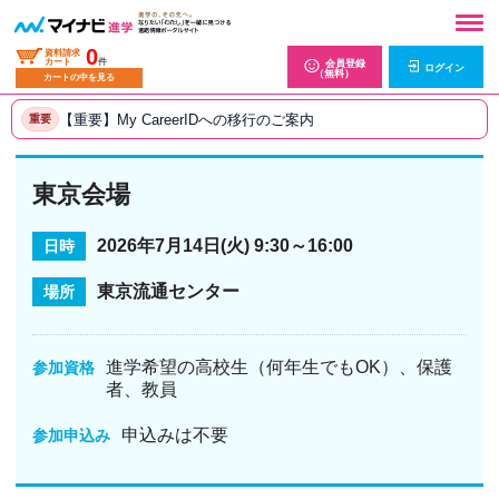
0
資料請求
カート
件
会員登録
ログイン
（無料）
カートの中を見る
【重要】My CareerIDへの移行のご案内
重要
東京会場
2026年7月14日(火) 9:30～16:00
日時
東京流通センター
場所
進学希望の高校生（何年生でもOK）、保護
参加資格
者、教員
申込みは不要
参加申込み