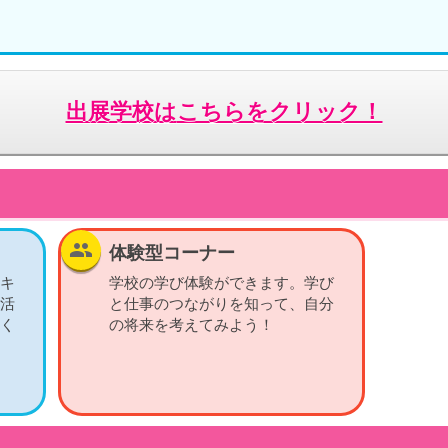
出展学校は
こちらをクリック！
group
体験型コーナー
キ
学校の学び体験ができます。学び
活
と仕事のつながりを知って、自分
く
の将来を考えてみよう！