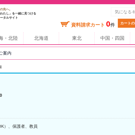
の先へ。
わたし」を一緒に見つける
ータルサイト
0
カートの
資料請求カート
件
海・北陸
北海道
東北
中国・四国
のご案内
場
0
OK）、保護者、教員