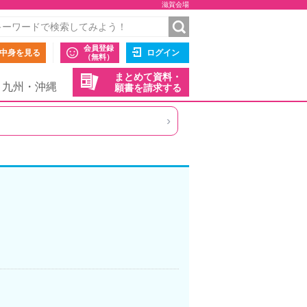
滋賀会場
会員登録
中身を見る
ログイン
（無料）
まとめて資料・
九州・沖縄
願書を請求する
›