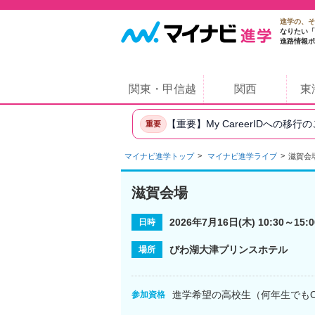
進学の、そ
なりたい「
進路情報ポ
関東・甲信越
関西
東
【重要】My CareerIDへの移行
重要
マイナビ進学トップ
マイナビ進学ライブ
滋賀会
滋賀会場
2026年7月16日(木) 10:30～15:0
日時
びわ湖大津プリンスホテル
場所
進学希望の高校生（何年生でも
参加資格