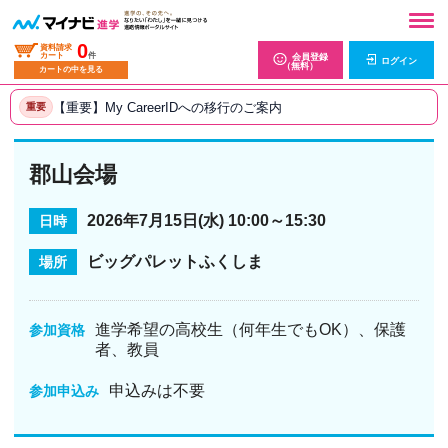
0
資料請求
カート
件
会員登録
ログイン
（無料）
カートの中を見る
【重要】My CareerIDへの移行のご案内
重要
郡山会場
2026年7月15日(水) 10:00～15:30
日時
ビッグパレットふくしま
場所
進学希望の高校生（何年生でもOK）、保護
参加資格
者、教員
申込みは不要
参加申込み