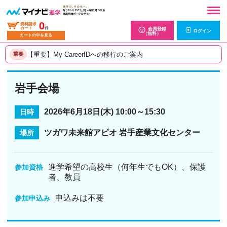
0
資料請求
カート
件
会員登録
ログイン
（無料）
カートの中を見る
【重要】My CareerIDへの移行のご案内
重要
岩手会場
2026年6月18日(木) 10:00～15:30
日時
ツガワ未来館アピオ 岩手産業文化センター
場所
進学希望の高校生（何年生でもOK）、保護
参加資格
者、教員
申込みは不要
参加申込み