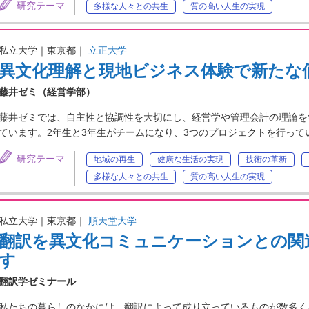
研究テーマ
多様な人々との共生
質の高い人生の実現
私立大学｜東京都｜
立正大学
異文化理解と現地ビジネス体験で新たな
藤井ゼミ（経営学部）
藤井ゼミでは、自主性と協調性を大切にし、経営学や管理会計の理論を
ています。2年生と3年生がチームになり、3つのプロジェクトを行っ
研究テーマ
地域の再生
健康な生活の実現
技術の革新
多様な人々との共生
質の高い人生の実現
私立大学｜東京都｜
順天堂大学
翻訳を異文化コミュニケーションとの関
す
翻訳学ゼミナール
私たちの暮らしのなかには、翻訳によって成り立っているものが数多く