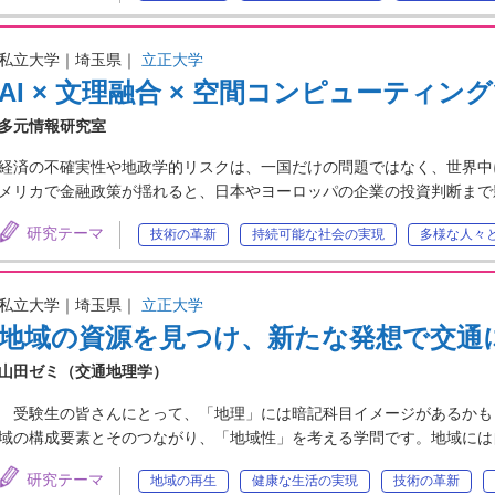
私立大学｜埼玉県｜
立正大学
AI × 文理融合 × 空間コンピューティ
多元情報研究室
経済の不確実性や地政学的リスクは、一国だけの問題ではなく、世界中
メリカで金融政策が揺れると、日本やヨーロッパの企業の投資判断まで
研究テーマ
技術の革新
持続可能な社会の実現
多様な人々
私立大学｜埼玉県｜
立正大学
地域の資源を見つけ、新たな発想で交通
山田ゼミ（交通地理学）
受験生の皆さんにとって、「地理」には暗記科目イメージがあるかも
域の構成要素とそのつながり、「地域性」を考える学問です。地域には
研究テーマ
地域の再生
健康な生活の実現
技術の革新