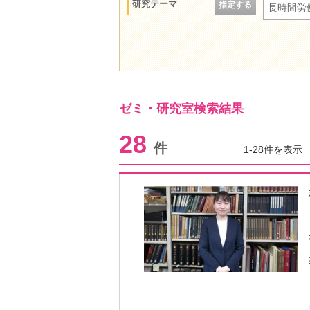
研究テーマ
指定する
長時間労
ゼミ・研究室検索結果
28
件
1-28件を表示