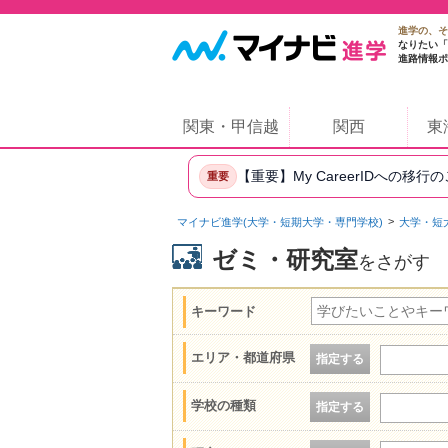
進学の、そ
なりたい「
進路情報ポ
関東・甲信越
関西
東
【重要】My CareerIDへの移行
重要
マイナビ進学(大学・短期大学・専門学校)
大学・短
ゼミ・研究室
をさがす
キーワード
エリア・都道府県
指定する
学校の種類
指定する