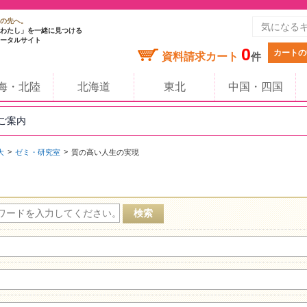
の先へ。
わたし」を一緒に見つける
ータルサイト
0
カートの
資料請求カート
件
海・北陸
北海道
東北
中国・四国
のご案内
大
ゼミ・研究室
質の高い人生の実現