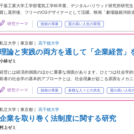
千葉工業大学工学部電気工学科卒業、デジタルハリウッド研究所研究生として
賞し退所後、フリーのCGデザイナーとして活躍。映画「劇場版銀河鉄道
研究テーマ
技術の革新
質の高い人生の実現
私立大学｜東京都｜
高千穂大学
理論と実践の両方を通して「企業経営」
小林ゼミ
経営には経済的側面のほかに重要な側面があります。ひとつは社会学的
前者の社会学の基本的アプローチとは、社会現象が起こる原因をメカニ
研究テーマ
技術の革新
多様な人々との共生
質の高い人生
私立大学｜東京都｜
高千穂大学
企業を取り巻く法制度に関する研究
村上ゼミ