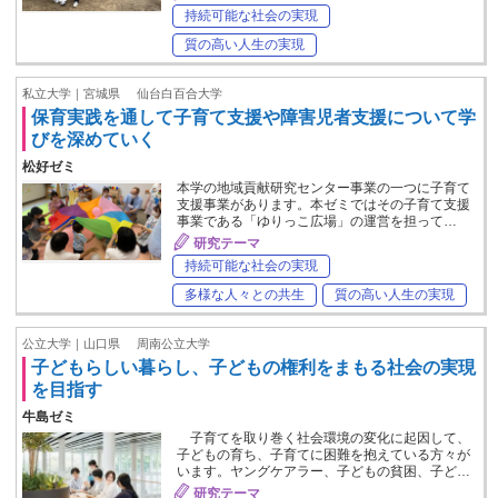
持続可能な社会の実現
質の高い人生の実現
私立大学｜宮城県
仙台白百合大学
保育実践を通して子育て支援や障害児者支援について学
びを深めていく
松好ゼミ
本学の地域貢献研究センター事業の一つに子育て
支援事業があります。本ゼミではその子育て支援
事業である「ゆりっこ広場」の運営を担って…
研究テーマ
持続可能な社会の実現
多様な人々との共生
質の高い人生の実現
公立大学｜山口県
周南公立大学
子どもらしい暮らし、子どもの権利をまもる社会の実現
を目指す
牛島ゼミ
子育てを取り巻く社会環境の変化に起因して、
子どもの育ち、子育てに困難を抱えている方々が
います。ヤングケアラー、子どもの貧困、子ど…
研究テーマ