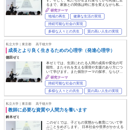
す。そして、私たちが生まれ落ちてから死後に至
るまで、家族との関係は時に形を変えながら私…
研究テーマ
地域の再生
健康な生活の実現
持続可能な社会の実現
多様な人々との共生
質の高い人生の実現
私立大学｜東京都
高千穂大学
成長とより良く生きるための心理学（発達心理学）
徳田ゼミ
本ゼミでは、生涯にわたる人間の成長や変化の可
能性、またそれを支える環境や支援のあり方につ
いて学びます。また個別テーマの探求、ならび…
研究テーマ
持続可能な社会の実現
多様な人々との共生
質の高い人生の実現
私立大学｜東京都
高千穂大学
教師に必要な資質や人間力を養います
鈴木ゼミ
このゼミでは、子どもの実態から教育について学
ぶことをめざします。 日本社会や世界がかかえる