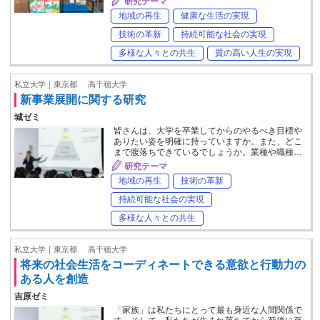
研究テーマ
地域の再生
健康な生活の実現
技術の革新
持続可能な社会の実現
多様な人々との共生
質の高い人生の実現
私立大学｜東京都
高千穂大学
新事業展開に関する研究
城ゼミ
皆さんは、大学を卒業してからのやるべき目標や
ありたい姿を明確に持っていますか。また、どこ
まで腹落ちできているでしょうか。業種や職種…
研究テーマ
地域の再生
技術の革新
持続可能な社会の実現
多様な人々との共生
私立大学｜東京都
高千穂大学
将来の社会生活をコーディネートできる意欲と行動力の
ある人を創造
吉原ゼミ
「家族」は私たちにとって最も身近な人間関係で