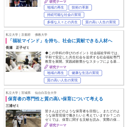
研究テーマ
地域の再生
技術の革新
持続可能な社会の実現
多様な人々との共生
質の高い人生の実現
私立大学｜京都府
佛教大学
「福祉マインド」を持ち、社会に貢献できる人材へ
長瀬 正子ゼミ
◆この学科の学びのポイント 社会福祉学科では、
平和で安定した共生社会を追求する社会福祉専門
教育を展開。実践経験豊かなスタッフによる基…
研究テーマ
地域の再生
健康な生活の実現
質の高い人生の実現
私立大学｜宮城県
仙台白百合大学
保育者の専門性と質の高い保育について考える
三浦ゼミ
皆さんはどのような保育者を目指し、またどのよ
うな保育現場で働きたいと考えていますか？この
ゼミでは、保育に関する文献を読み、実際の保…
研究テーマ