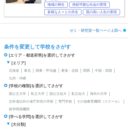
地域の再生
持続可能な社会の実現
多様な人々との共生
質の高い人生の実現
ゼミ・研究室一覧ページ上部へ
条件を変更して学校をさがす
[エリア・都道府県]を選択してさがす
[エリア]
北海道
東北
関東・甲信越
東海・北陸
関西
中国・四国
九州・沖縄
[学校の種類]を選択してさがす
国公立大学
私立大学
国公立短大
私立短大
海外の大学
文科省以外の省庁所管の学校
専門学校
その他教育機関（スクール）
留学関係機関
[学べる学問]を選択してさがす
[大分類]