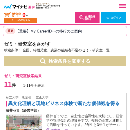
0
資料請求
カート
件
会員登録
ログイン
（無料）
カートの中を見る
【重要】My CareerIDへの移行のご案内
重要
ゼミ・研究室をさがす
検索条件：
全国、待機児童、農業の後継者不足のゼミ・研究室一覧
検索条件を変更する
ゼミ・研究室検索結果
11
件
1-11件を表示
私立大学｜東京都
立正大学
異文化理解と現地ビジネス体験で新たな価値観を得る
藤井ゼミ（経営学部）
藤井ゼミでは、自主性と協調性を大切にし、経営
学や管理会計の理論を学び、複数の企業と連携し
て活動を行っています。2年生と3年生がチーム…