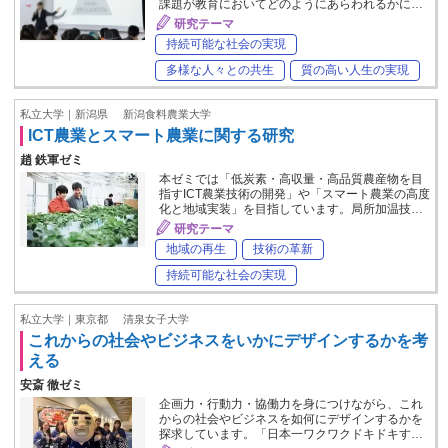
課題が教育においてどのようにあらわれるかに…
研究テーマ
持続可能な社会の実現
多様な人々との共生
質の高い人生の実現
私立大学｜新潟県
新潟食料農業大学
ICT農業とスマート農業に関する研究
趙 鉄軍ゼミ
本ゼミでは「低炭素・高収量・高品質農産物を目
指すICT農業技術の開発」や「スマート農業の高度
化と地域実装」を目指しています。局所加温技…
研究テーマ
地域の再生
技術の革新
持続可能な社会の実現
私立大学｜東京都
清泉女子大学
これからの社会やビジネスをいかにデザインするかを考
える
安斎 徹ゼミ
企画力・行動力・協働力を身につけながら、これ
からの社会やビジネスを如何にデザインするかを
探求しています。「日本一ワクワクドキドキす…