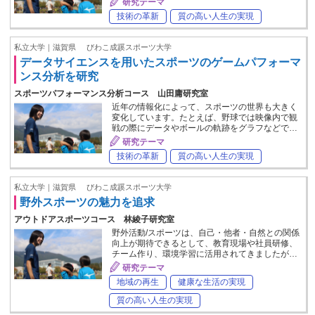
研究テーマ
技術の革新
質の高い人生の実現
私立大学｜滋賀県
びわこ成蹊スポーツ大学
データサイエンスを用いたスポーツのゲームパフォーマ
ンス分析を研究
スポーツパフォーマンス分析コース 山田庸研究室
近年の情報化によって、スポーツの世界も大きく
変化しています。たとえば、野球では映像内で観
戦の際にデータやボールの軌跡をグラフなどで…
研究テーマ
技術の革新
質の高い人生の実現
私立大学｜滋賀県
びわこ成蹊スポーツ大学
野外スポーツの魅力を追求
アウトドアスポーツコース 林綾子研究室
野外活動/スポーツは、自己・他者・自然との関係
向上が期待できるとして、教育現場や社員研修、
チーム作り、環境学習に活用されてきましたが…
研究テーマ
地域の再生
健康な生活の実現
質の高い人生の実現