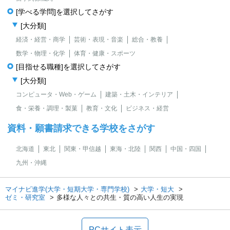
[学べる学問]を選択してさがす
[大分類]
経済・経営・商学
芸術・表現・音楽
総合・教養
数学・物理・化学
体育・健康・スポーツ
[目指せる職種]を選択してさがす
[大分類]
コンピュータ・Web・ゲーム
建築・土木・インテリア
食・栄養・調理・製菓
教育・文化
ビジネス・経営
資料・願書請求できる学校をさがす
北海道
東北
関東・甲信越
東海・北陸
関西
中国・四国
九州・沖縄
マイナビ進学(大学・短期大学・専門学校)
大学・短大
ゼミ・研究室
多様な人々との共生・質の高い人生の実現
PCサイト表示