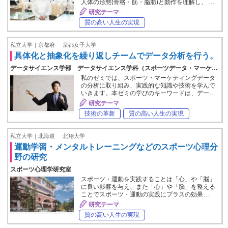
人体の形態(骨格・筋・脂肪)と動作を理解し、 …
研究テーマ
質の高い人生の実現
私立大学｜京都府
京都女子大学
具体化と抽象化を繰り返しチームでデータ分析を行う。
データサイエンス学部 データサイエンス学科（スポーツデータ・マーケ…
私のゼミでは、スポーツ・マーケティングデータ
の分析に取り組み、実践的な知識や技術を学んで
いきます。本ゼミの学びのキーワードは、デー…
研究テーマ
技術の革新
質の高い人生の実現
私立大学｜北海道
北翔大学
運動学習・メンタルトレーニングなどのスポーツ心理分
野の研究
スポーツ心理学研究室
スポーツ・運動を実践することは「心」や「脳」
に良い影響を与え、また「心」や「脳」を整える
ことでスポーツ・運動の実践にプラスの効果…
研究テーマ
質の高い人生の実現