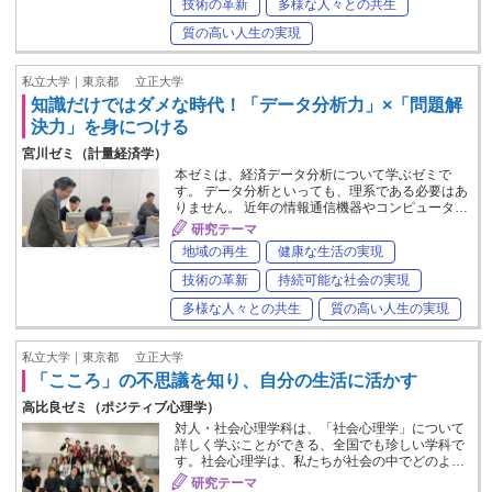
技術の革新
多様な人々との共生
質の高い人生の実現
私立大学｜東京都
立正大学
知識だけではダメな時代！「データ分析力」×「問題解
決力」を身につける
宮川ゼミ（計量経済学）
本ゼミは、経済データ分析について学ぶゼミで
す。 データ分析といっても、理系である必要はあ
りません。 近年の情報通信機器やコンピュータ…
研究テーマ
地域の再生
健康な生活の実現
技術の革新
持続可能な社会の実現
多様な人々との共生
質の高い人生の実現
私立大学｜東京都
立正大学
「こころ」の不思議を知り、自分の生活に活かす
高比良ゼミ（ポジティブ心理学）
対人・社会心理学科は、「社会心理学」について
詳しく学ぶことができる、全国でも珍しい学科で
す。社会心理学は、私たちが社会の中でどのよ…
研究テーマ