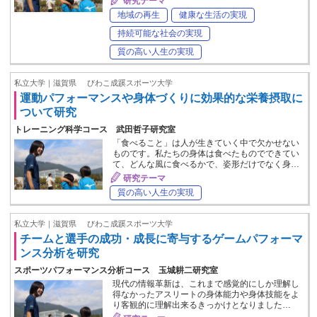
研究テーマ
地域の再生
健康な生活の実現
持続可能な社会の実現
質の高い人生の実現
私立大学｜滋賀県
びわこ成蹊スポーツ大学
運動パフォーマンスや身体づくりに効果的な栄養摂取に
ついて研究
トレーニング科学コース 武田哲子研究室
「食べること」は人が生きていく中で欠かせない
ものです。私たちの身体は食べたものでできてい
て、どんな風に食べるかで、姿形だけでなく身…
研究テーマ
質の高い人生の実現
私立大学｜滋賀県
びわこ成蹊スポーツ大学
チームと選手の成功・成長に寄与するゲームパフォーマ
ンス分析を研究
スポーツパフォーマンス分析コース 玉城耕二研究室
現代の情報革新は、これまで感覚的にしか理解し
得なかったアスリートの身体能力や身体技能をよ
り客観的に理解出来るきっかけとなりました…