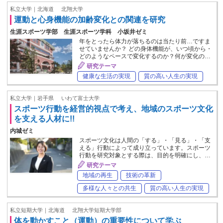
私立大学｜北海道
北翔大学
運動と心身機能の加齢変化との関連を研究
生涯スポーツ学部 生涯スポーツ学科 小坂井ゼミ
年をとったら体力が落ちるのは当たり前…ですま
せていませんか？ どの身体機能が、いつ頃から・
どのようなペースで変化するのか？何が変化の…
研究テーマ
健康な生活の実現
質の高い人生の実現
私立大学｜岩手県
いわて富士大学
スポーツ行動を経営的視点で考え、地域のスポーツ文化
を支える人材に!!
内城ゼミ
スポーツ文化は人間の「する」・「見る」・「支
える」行動によって成り立っています。スポーツ
行動を研究対象とする際は、目的を明確にし、…
研究テーマ
地域の再生
技術の革新
多様な人々との共生
質の高い人生の実現
私立短期大学｜北海道
北翔大学短期大学部
体を動かすこと（運動）の重要性について学ぶ