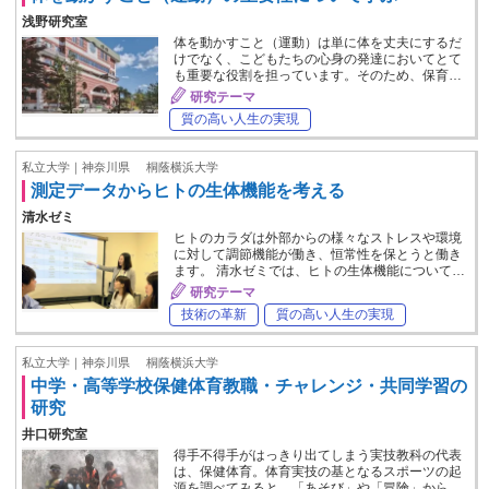
浅野研究室
体を動かすこと（運動）は単に体を丈夫にするだ
けでなく、こどもたちの心身の発達においてとて
も重要な役割を担っています。そのため、保育…
研究テーマ
質の高い人生の実現
私立大学｜神奈川県
桐蔭横浜大学
測定データからヒトの生体機能を考える
清水ゼミ
ヒトのカラダは外部からの様々なストレスや環境
に対して調節機能が働き、恒常性を保とうと働き
ます。 清水ゼミでは、ヒトの生体機能について…
研究テーマ
技術の革新
質の高い人生の実現
私立大学｜神奈川県
桐蔭横浜大学
中学・高等学校保健体育教職・チャレンジ・共同学習の
研究
井口研究室
得手不得手がはっきり出てしまう実技教科の代表
は、保健体育。体育実技の基となるスポーツの起
源を調べてみると、「あそび」や「冒険」から…