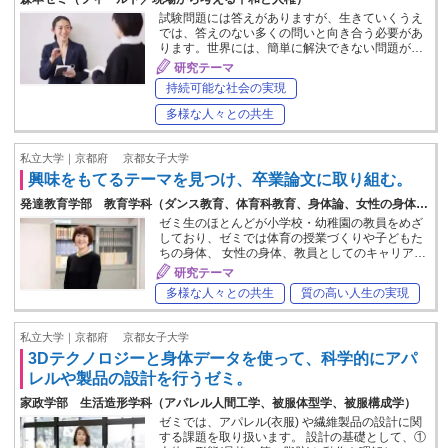
試験問題には答えがありますが、生きていくうえ
では、答えのない多くの問いと向き合う必要があ
ります。世界には、簡単に解決できない問題が…
研究テーマ
持続可能な社会の実現
多様な人々との共生
私立大学｜京都府
京都女子大学
興味をもてるテーマを見つけ、卒業論文に取り組む。
発達教育学部 教育学科（ダンス教育、体育科教育、身体論、女性の身体…
ゼミ生のほとんどが小学校・幼稚園の教員をめざ
しており、ゼミでは体育の授業づくりや子どもた
ちの身体、 女性の身体、教員としてのキャリア…
研究テーマ
多様な人々との共生
質の高い人生の実現
私立大学｜京都府
京都女子大学
3Dテクノロジーと身体データを使って、科学的にアパ
レルや製品の設計を行うゼミ。
家政学部 生活造形学科（アパレル人間工学、被服体型学、被服構成学）
ゼミでは、アパレル(衣服) や繊維製品の設計に関
する課題を取り扱います。 設計の基礎として、①