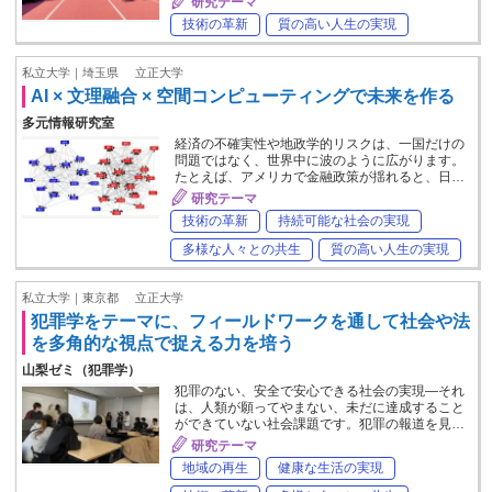
研究テーマ
技術の革新
質の高い人生の実現
私立大学｜埼玉県
立正大学
AI × 文理融合 × 空間コンピューティングで未来を作る
多元情報研究室
経済の不確実性や地政学的リスクは、一国だけの
問題ではなく、世界中に波のように広がります。
たとえば、アメリカで金融政策が揺れると、日…
研究テーマ
技術の革新
持続可能な社会の実現
多様な人々との共生
質の高い人生の実現
私立大学｜東京都
立正大学
犯罪学をテーマに、フィールドワークを通して社会や法
を多角的な視点で捉える力を培う
山梨ゼミ（犯罪学）
犯罪のない、安全で安心できる社会の実現―それ
は、人類が願ってやまない、未だに達成すること
ができていない社会課題です。犯罪の報道を見…
研究テーマ
地域の再生
健康な生活の実現