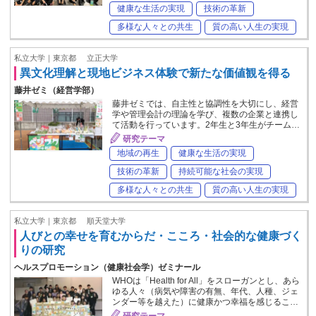
健康な生活の実現
技術の革新
多様な人々との共生
質の高い人生の実現
私立大学｜東京都
立正大学
異文化理解と現地ビジネス体験で新たな価値観を得る
藤井ゼミ（経営学部）
藤井ゼミでは、自主性と協調性を大切にし、経営
学や管理会計の理論を学び、複数の企業と連携し
て活動を行っています。2年生と3年生がチーム…
研究テーマ
地域の再生
健康な生活の実現
技術の革新
持続可能な社会の実現
多様な人々との共生
質の高い人生の実現
私立大学｜東京都
順天堂大学
人びとの幸せを育むからだ・こころ・社会的な健康づく
りの研究
ヘルスプロモーション（健康社会学）ゼミナール
WHOは「Health for All」をスローガンとし、あら
ゆる人々（病気や障害の有無、年代、人種、ジェ
ンダー等を越えた）に健康かつ幸福を感じるこ…
研究テーマ