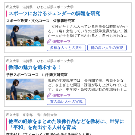
私立大学｜滋賀県
びわこ成蹊スポーツ大学
スポーツにおけるジェンダーの課題を研究
スポーツ政策・文化コース 佐藤馨研究室
「女性がたくさん入っている理事会は時間がかか
る。（略）女性っていうのは競争意識が強い。誰
か一人が手を挙げて言われると、自分も言わな…
研究テーマ
多様な人々との共生
質の高い人生の実現
私立大学｜滋賀県
びわこ成蹊スポーツ大学
教師の魅力を追求する！
学校スポーツコース 山手隆文研究室
現在の学校現場では、長時間労働、教員不足な
ど、さまざまな問題・課題が取り上げられていま
す。また、中学校・高校の部活動の地域移行も…
研究テーマ
質の高い人生の実現
私立大学｜東京都
青山学院大学
他者の経験をまとめた映像作品などを教材に、世界に
「平和」を創出する人材を育成
森本ゼミ（フィールド／現場から考える平和と人権）