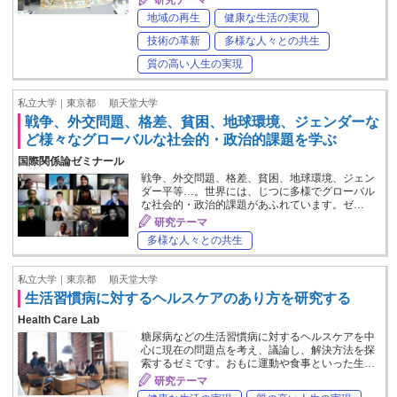
地域の再生
健康な生活の実現
技術の革新
多様な人々との共生
質の高い人生の実現
私立大学｜東京都
順天堂大学
戦争、外交問題、格差、貧困、地球環境、ジェンダーな
ど様々なグローバルな社会的・政治的課題を学ぶ
国際関係論ゼミナール
戦争、外交問題、格差、貧困、地球環境、ジェン
ダー平等…。世界には、じつに多様でグローバル
な社会的・政治的課題があふれています。ゼ…
研究テーマ
多様な人々との共生
私立大学｜東京都
順天堂大学
生活習慣病に対するヘルスケアのあり方を研究する
Health Care Lab
糖尿病などの生活習慣病に対するヘルスケアを中
心に現在の問題点を考え、議論し、解決方法を探
索するゼミです。おもに運動や食事といった生…
研究テーマ