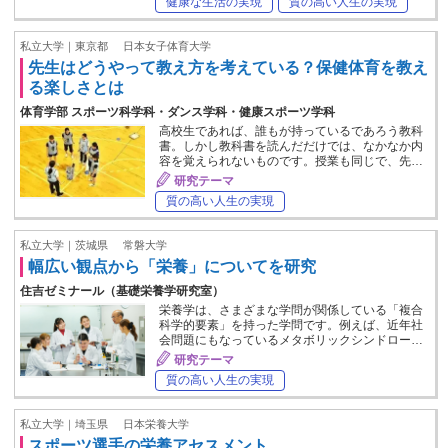
健康な生活の実現
質の高い人生の実現
私立大学｜東京都
日本女子体育大学
先生はどうやって教え方を考えている？保健体育を教え
る楽しさとは
体育学部 スポーツ科学科・ダンス学科・健康スポーツ学科
高校生であれば、誰もが持っているであろう教科
書。しかし教科書を読んだだけでは、なかなか内
容を覚えられないものです。授業も同じで、先…
研究テーマ
質の高い人生の実現
私立大学｜茨城県
常磐大学
幅広い観点から「栄養」についてを研究
住吉ゼミナール（基礎栄養学研究室）
栄養学は、さまざまな学問が関係している「複合
科学的要素」を持った学問です。例えば、近年社
会問題にもなっているメタボリックシンドロー…
研究テーマ
質の高い人生の実現
私立大学｜埼玉県
日本栄養大学
スポーツ選手の栄養アセスメント