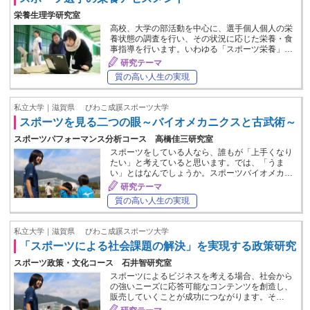
栄養生理学研究室
高校、大学の部活動を中心に、選手個人個人の栄
養状態の調査を行い、その状況に応じた栄養・食
事指導を行います。いわゆる「スポーツ栄養」…
研究テーマ
質の高い人生の実現
私立大学｜滋賀県
びわこ成蹊スポーツ大学
スポーツを見る二つの眼～バイオメカニクスと古武術～
スポーツパフォーマンス分析コース 高橋佳三研究室
スポーツをしている人なら、誰もが「上手くなり
たい」と考えていると思います。では、「うま
い」とはなんでしょうか。スポーツバイオメカ…
研究テーマ
質の高い人生の実現
私立大学｜滋賀県
びわこ成蹊スポーツ大学
「スポーツによる社会課題の解決」を実現する政策研究
スポーツ政策・文化コース 石井智研究室
スポーツによるビジネスを考える場合、社会から
の強いニーズに応答可能なコンテンツを創造し、
販売していくことが成功につながります。そ…