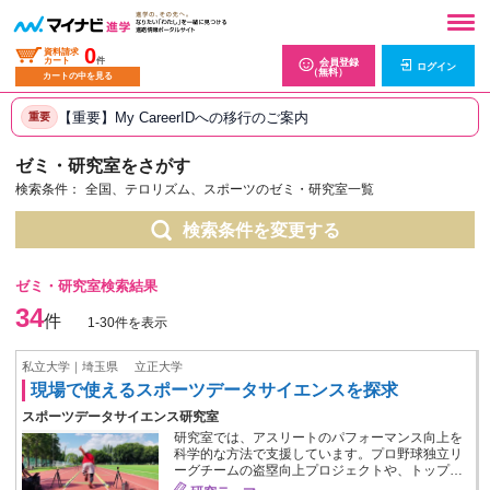
0
資料請求
カート
件
会員登録
ログイン
（無料）
カートの中を見る
【重要】My CareerIDへの移行のご案内
重要
ゼミ・研究室をさがす
検索条件：
全国、テロリズム、スポーツのゼミ・研究室一覧
検索条件を変更する
ゼミ・研究室検索結果
34
件
1-30件を表示
私立大学｜埼玉県
立正大学
現場で使えるスポーツデータサイエンスを探求
スポーツデータサイエンス研究室
研究室では、アスリートのパフォーマンス向上を
科学的な方法で支援しています。プロ野球独立リ
ーグチームの盗塁向上プロジェクトや、トップ…