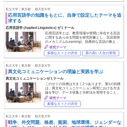
私立大学｜東京都
順天堂大学
応用言語学の知識をもとに、自身で設定したテーマを追
求する
応用言語学 (Applied Linguistics) ゼミナール
応用言語学とは、教育現場や世間に存在する言語
に関するあらゆる問題を研究対象とし、言語習得
のメカニズム(Learning)、効果的な言語の教え…
研究テーマ
多様な人々との共生
質の高い人生の実現
私立大学｜東京都
順天堂大学
異文化コミュニケーションの理論と実践を学ぶ
異文化コミュニケーションゼミナール
このゼミの目標は大きく2つあります。第1の目標
は、異文化コミュニケーション研究における方法
論を学び、データ収集と分析法を習得すること…
研究テーマ
多様な人々との共生
私立大学｜東京都
順天堂大学
戦争、外交問題、格差、貧困、地球環境、ジェンダーな