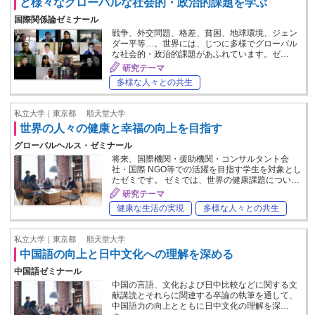
ど様々なグローバルな社会的・政治的課題を学ぶ
国際関係論ゼミナール
戦争、外交問題、格差、貧困、地球環境、ジェン
ダー平等…。世界には、じつに多様でグローバル
な社会的・政治的課題があふれています。ゼ…
研究テーマ
多様な人々との共生
私立大学｜東京都
順天堂大学
世界の人々の健康と幸福の向上を目指す
グローバルヘルス・ゼミナール
将来、国際機関・援助機関・コンサルタント会
社・国際 NGO等での活躍を目指す学生を対象とし
たゼミです。 ゼミでは、世界の健康課題につい…
研究テーマ
健康な生活の実現
多様な人々との共生
私立大学｜東京都
順天堂大学
中国語の向上と日中文化への理解を深める
中国語ゼミナール
中国の言語、文化および日中比較などに関する文
献講読とそれらに関連する卒論の執筆を通して、
中国語力の向上とともに日中文化の理解を深…