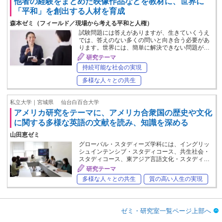
他者の経験をまとめた映像作品などを教材に、世界に
「平和」を創出する人材を育成
森本ゼミ（フィールド／現場から考える平和と人権）
試験問題には答えがありますが、生きていくうえ
では、答えのない多くの問いと向き合う必要があ
ります。世界には、簡単に解決できない問題が…
研究テーマ
持続可能な社会の実現
多様な人々との共生
私立大学｜宮城県
仙台白百合大学
アメリカ研究をテーマに、アメリカ合衆国の歴史や文化
に関する多様な英語の文献を読み、知識を深める
山田恵ゼミ
グローバル・スタディーズ学科には、イングリッ
シュインテンシブ・スタディコース、共生社会・
スタディコース、東アジア言語文化・スタディ…
研究テーマ
多様な人々との共生
質の高い人生の実現
ゼミ・研究室一覧ページ上部へ