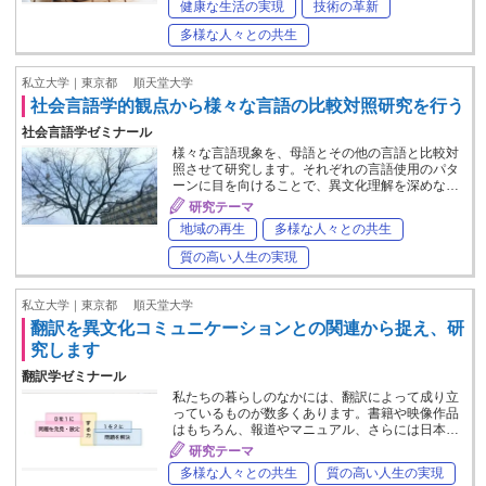
健康な生活の実現
技術の革新
多様な人々との共生
私立大学｜東京都
順天堂大学
社会言語学的観点から様々な言語の比較対照研究を行う
社会言語学ゼミナール
様々な言語現象を、母語とその他の言語と比較対
照させて研究します。それぞれの言語使用のパタ
ーンに目を向けることで、異文化理解を深めな…
研究テーマ
地域の再生
多様な人々との共生
質の高い人生の実現
私立大学｜東京都
順天堂大学
翻訳を異文化コミュニケーションとの関連から捉え、研
究します
翻訳学ゼミナール
私たちの暮らしのなかには、翻訳によって成り立
っているものが数多くあります。書籍や映像作品
はもちろん、報道やマニュアル、さらには日本…
研究テーマ
多様な人々との共生
質の高い人生の実現