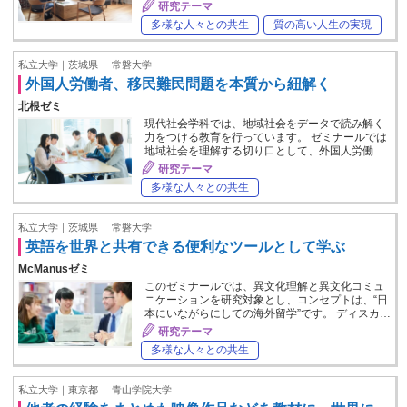
研究テーマ
多様な人々との共生
質の高い人生の実現
私立大学｜茨城県
常磐大学
外国人労働者、移民難民問題を本質から紐解く
北根ゼミ
現代社会学科では、地域社会をデータで読み解く
力をつける教育を行っています。 ゼミナールでは
地域社会を理解する切り口として、外国人労働…
研究テーマ
多様な人々との共生
私立大学｜茨城県
常磐大学
英語を世界と共有できる便利なツールとして学ぶ
McManusゼミ
このゼミナールでは、異文化理解と異文化コミュ
ニケーションを研究対象とし、コンセプトは、“日
本にいながらにしての海外留学”です。 ディスカ…
研究テーマ
多様な人々との共生
私立大学｜東京都
青山学院大学