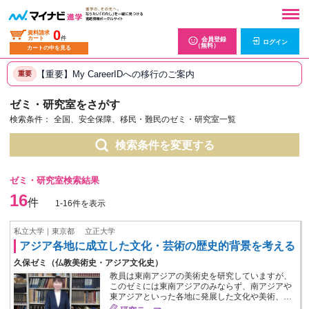
0
資料請求
カート
件
会員登録
ログイン
（無料）
カートの中を見る
【重要】My CareerIDへの移行のご案内
重要
ゼミ・研究室をさがす
検索条件：
全国、安全保障、移民・難民のゼミ・研究室一覧
検索条件を変更する
ゼミ・研究室検索結果
16
件
1-16件を表示
私立大学｜東京都
立正大学
アジア各地に成立した文化・芸術の歴史的背景を考える
久保ゼミ（仏教美術史・アジア文化史）
教員は東南アジアの美術史を研究していますが、
このゼミには東南アジアのみならず、南アジアや
東アジアといった各地に発展した文化や美術、…