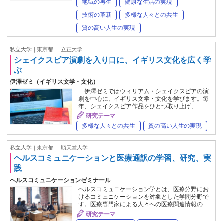
地域の再生
健康な生活の実現
技術の革新
多様な人々との共生
質の高い人生の実現
私立大学｜東京都
立正大学
シェイクスピア演劇を入り口に、イギリス文化を広く学
ぶ
伊澤ゼミ（イギリス文学・文化）
伊澤ゼミではウィリアム・シェイクスピアの演
劇を中心に、イギリス文学・文化を学びます。毎
年、シェイクスピア作品をひとつ取り上げ、…
研究テーマ
多様な人々との共生
質の高い人生の実現
私立大学｜東京都
順天堂大学
ヘルスコミュニケーションと医療通訳の学習、研究、実
践
ヘルスコミュニケーションゼミナール
ヘルスコミュニケーション学とは、医療分野にお
けるコミュニケーションを対象とした学問分野で
す。医療専門家による人々への医療関連情報の…
研究テーマ