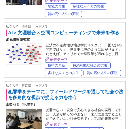
研究テーマ
地域の再生
多様な人々との共生
質の高い人生の実現
私立大学｜埼玉県
立正大学
AI × 文理融合 × 空間コンピューティングで未来を作る
多元情報研究室
経済の不確実性や地政学的リスクは、一国だけの
問題ではなく、世界中に波のように広がります。
たとえば、アメリカで金融政策が揺れると、日…
研究テーマ
技術の革新
持続可能な社会の実現
多様な人々との共生
質の高い人生の実現
私立大学｜東京都
立正大学
犯罪学をテーマに、フィールドワークを通して社会や法
を多角的な視点で捉える力を培う
山梨ゼミ（犯罪学）
犯罪のない、安全で安心できる社会の実現―それ
は、人類が願ってやまない、未だに達成すること
ができていない社会課題です。犯罪の報道を見…
研究テーマ