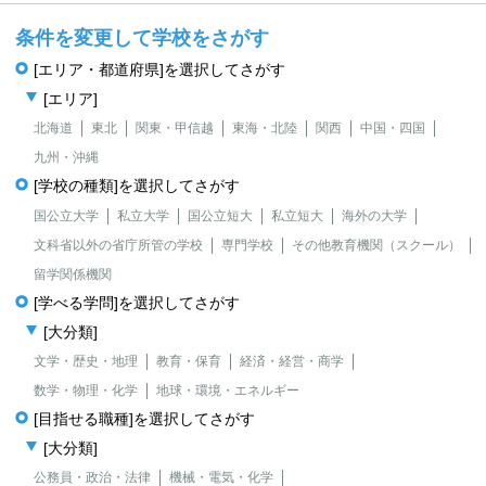
条件を変更して学校をさがす
[エリア・都道府県]を選択してさがす
[エリア]
北海道
東北
関東・甲信越
東海・北陸
関西
中国・四国
九州・沖縄
[学校の種類]を選択してさがす
国公立大学
私立大学
国公立短大
私立短大
海外の大学
文科省以外の省庁所管の学校
専門学校
その他教育機関（スクール）
留学関係機関
[学べる学問]を選択してさがす
[大分類]
文学・歴史・地理
教育・保育
経済・経営・商学
数学・物理・化学
地球・環境・エネルギー
[目指せる職種]を選択してさがす
[大分類]
公務員・政治・法律
機械・電気・化学