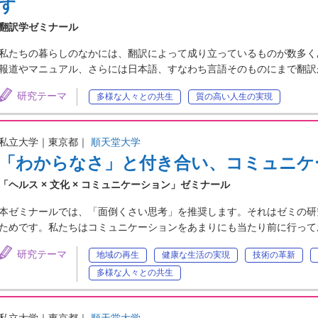
す
翻訳学ゼミナール
私たちの暮らしのなかには、翻訳によって成り立っているものが数多く
報道やマニュアル、さらには日本語、すなわち言語そのものにまで翻訳
研究テーマ
多様な人々との共生
質の高い人生の実現
私立大学｜東京都｜
順天堂大学
「わからなさ」と付き合い、コミュニケ
「ヘルス × 文化 × コミュニケーション」ゼミナール
本ゼミナールでは、「面倒くさい思考」を推奨します。それはゼミの研
ためです。私たちはコミュニケーションをあまりにも当たり前に行って
研究テーマ
地域の再生
健康な生活の実現
技術の革新
多様な人々との共生
私立大学｜東京都｜
順天堂大学