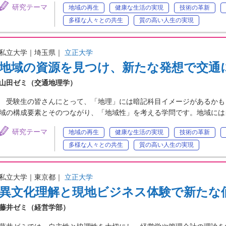
研究テーマ
地域の再生
健康な生活の実現
技術の革新
多様な人々との共生
質の高い人生の実現
私立大学｜埼玉県｜
立正大学
地域の資源を見つけ、新たな発想で交通
山田ゼミ（交通地理学）
受験生の皆さんにとって、「地理」には暗記科目イメージがあるかも
域の構成要素とそのつながり、「地域性」を考える学問です。地域には
研究テーマ
地域の再生
健康な生活の実現
技術の革新
多様な人々との共生
質の高い人生の実現
私立大学｜東京都｜
立正大学
異文化理解と現地ビジネス体験で新たな
藤井ゼミ（経営学部）