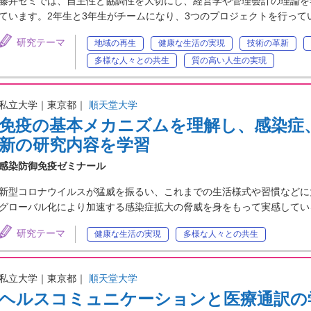
藤井ゼミでは、自主性と協調性を大切にし、経営学や管理会計の理論を
ています。2年生と3年生がチームになり、3つのプロジェクトを行っ
研究テーマ
地域の再生
健康な生活の実現
技術の革新
多様な人々との共生
質の高い人生の実現
私立大学｜東京都｜
順天堂大学
免疫の基本メカニズムを理解し、感染症
新の研究内容を学習
感染防御免疫ゼミナール
新型コロナウイルスが猛威を振るい、これまでの生活様式や習慣などに
グローバル化により加速する感染症拡大の脅威を身をもって実感してい
研究テーマ
健康な生活の実現
多様な人々との共生
私立大学｜東京都｜
順天堂大学
ヘルスコミュニケーションと医療通訳の