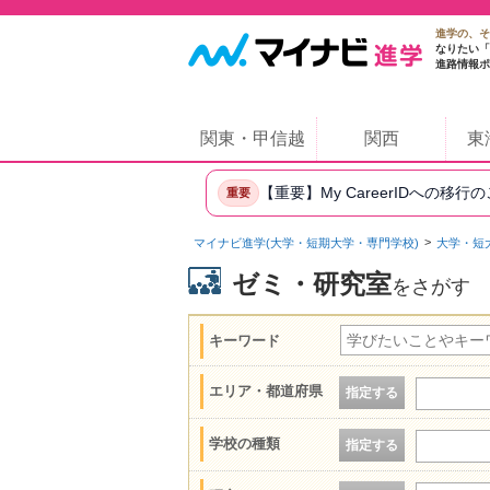
進学の、そ
なりたい「
進路情報ポ
関東・甲信越
関西
東
【重要】My CareerIDへの移行
重要
マイナビ進学(大学・短期大学・専門学校)
大学・短
ゼミ・研究室
をさがす
キーワード
エリア・都道府県
指定する
学校の種類
指定する