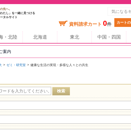
の先へ。
わたし」を一緒に見つける
ータルサイト
0
カートの
資料請求カート
件
海・北陸
北海道
東北
中国・四国
のご案内
大
ゼミ・研究室
健康な生活の実現・多様な人々との共生