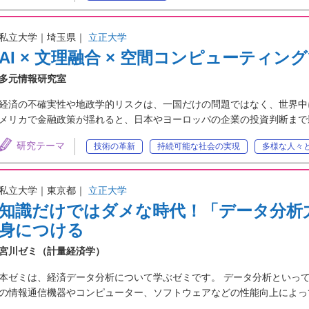
私立大学｜埼玉県｜
立正大学
AI × 文理融合 × 空間コンピューティ
多元情報研究室
経済の不確実性や地政学的リスクは、一国だけの問題ではなく、世界中
メリカで金融政策が揺れると、日本やヨーロッパの企業の投資判断まで
研究テーマ
技術の革新
持続可能な社会の実現
多様な人々
私立大学｜東京都｜
立正大学
知識だけではダメな時代！「データ分析
身につける
宮川ゼミ（計量経済学）
本ゼミは、経済データ分析について学ぶゼミです。 データ分析といって
の情報通信機器やコンピューター、ソフトウェアなどの性能向上によっ