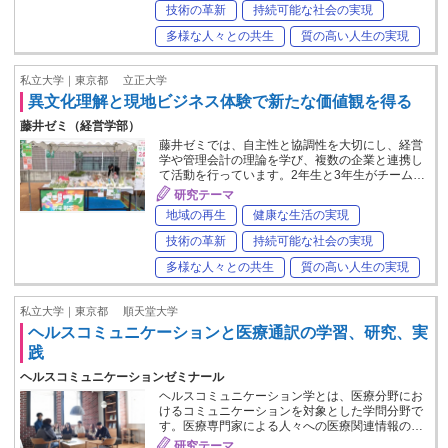
技術の革新
持続可能な社会の実現
多様な人々との共生
質の高い人生の実現
私立大学｜東京都
立正大学
異文化理解と現地ビジネス体験で新たな価値観を得る
藤井ゼミ（経営学部）
藤井ゼミでは、自主性と協調性を大切にし、経営
学や管理会計の理論を学び、複数の企業と連携し
て活動を行っています。2年生と3年生がチーム…
研究テーマ
地域の再生
健康な生活の実現
技術の革新
持続可能な社会の実現
多様な人々との共生
質の高い人生の実現
私立大学｜東京都
順天堂大学
ヘルスコミュニケーションと医療通訳の学習、研究、実
践
ヘルスコミュニケーションゼミナール
ヘルスコミュニケーション学とは、医療分野にお
けるコミュニケーションを対象とした学問分野で
す。医療専門家による人々への医療関連情報の…
研究テーマ