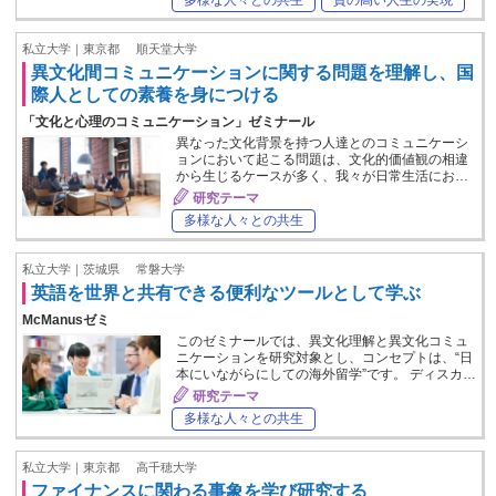
私立大学｜東京都
順天堂大学
異文化間コミュニケーションに関する問題を理解し、国
際人としての素養を身につける
「文化と心理のコミュニケーション」ゼミナール
異なった文化背景を持つ人達とのコミュニケーシ
ョンにおいて起こる問題は、文化的価値観の相違
から生じるケースが多く、我々が日常生活にお…
研究テーマ
多様な人々との共生
私立大学｜茨城県
常磐大学
英語を世界と共有できる便利なツールとして学ぶ
McManusゼミ
このゼミナールでは、異文化理解と異文化コミュ
ニケーションを研究対象とし、コンセプトは、“日
本にいながらにしての海外留学”です。 ディスカ…
研究テーマ
多様な人々との共生
私立大学｜東京都
高千穂大学
ファイナンスに関わる事象を学び研究する