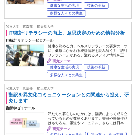
健康な生活の実現
技術の革新
多様な人々との共生
私立大学｜東京都
順天堂大学
IT/統計リテラシーの向上、意思決定のための情報分析
IT/統計リテラシーゼミナール
健康を決める力、ヘルスリテラシーの要素の一つ
に、健康にかかわる統計情報を読み解く力『統計
リテラシー』がある。溢れるメディア情報を正…
研究テーマ
健康な生活の実現
技術の革新
多様な人々との共生
私立大学｜東京都
順天堂大学
翻訳を異文化コミュニケーションとの関連から捉え、研
究します
翻訳学ゼミナール
私たちの暮らしのなかには、翻訳によって成り立
っているものが数多くあります。書籍や映像作品
はもちろん、報道やマニュアル、さらには日本…
研究テーマ
多様な人々との共生
質の高い人生の実現