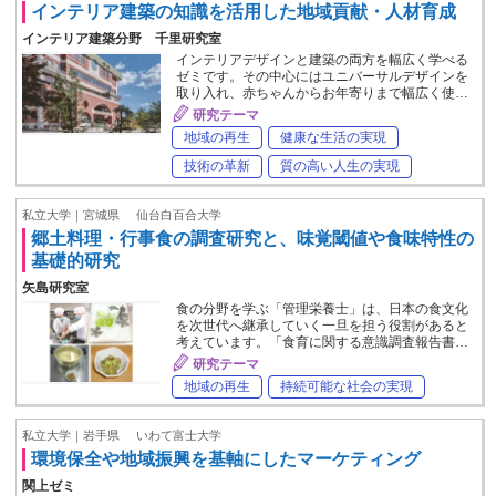
インテリア建築の知識を活用した地域貢献・人材育成
インテリア建築分野 千里研究室
インテリアデザインと建築の両方を幅広く学べる
ゼミです。その中心にはユニバーサルデザインを
取り入れ、赤ちゃんからお年寄りまで幅広く使…
研究テーマ
地域の再生
健康な生活の実現
技術の革新
質の高い人生の実現
私立大学｜宮城県
仙台白百合大学
郷土料理・行事食の調査研究と、味覚閾値や食味特性の
基礎的研究
矢島研究室
食の分野を学ぶ「管理栄養士」は、日本の食文化
を次世代へ継承していく一旦を担う役割があると
考えています。「食育に関する意識調査報告書…
研究テーマ
地域の再生
持続可能な社会の実現
私立大学｜岩手県
いわて富士大学
環境保全や地域振興を基軸にしたマーケティング
関上ゼミ