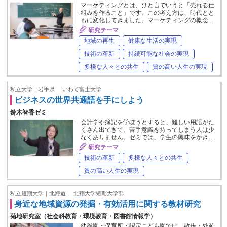
マーケティングとは、ひと言でいうと「売れる仕
組みを作ること」です。この考え方は、時代とと
もに変化してきました。マーケティングの概念…
研究テーマ
地域の再生
健康な生活の実現
技術の革新
持続可能な社会の実現
多様な人々との共生
質の高い人生の実現
私立大学｜岩手県
いわて富士大学
ビジネスの世界共通語を手にしよう
鈴木智香ゼミ
会計学や簿記を学ぼうとすると、難しい用語がた
くさん出てきて、苦手意識を持ってしまう人は少
なくありません。ゼミでは、学生の興味をかき…
研究テーマ
技術の革新
多様な人々との共生
質の高い人生の実現
私立短期大学｜北海道
北翔大学短期大学部
身近な地域資源の発掘・有効活用に関する教材研究
菊地研究室（社会科教育・環境教育・図書館情報学）
幼稚園・保育所・認定こども園では、散歩・外遊