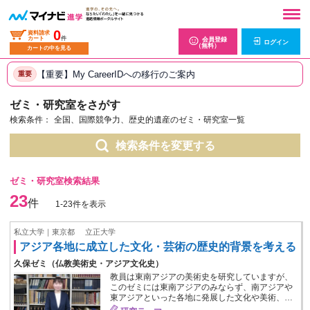
0
資料請求
カート
件
会員登録
ログイン
（無料）
カートの中を見る
【重要】My CareerIDへの移行のご案内
重要
ゼミ・研究室をさがす
検索条件：
全国、国際競争力、歴史的遺産のゼミ・研究室一覧
検索条件を変更する
ゼミ・研究室検索結果
23
件
1-23件を表示
私立大学｜東京都
立正大学
アジア各地に成立した文化・芸術の歴史的背景を考える
久保ゼミ（仏教美術史・アジア文化史）
教員は東南アジアの美術史を研究していますが、
このゼミには東南アジアのみならず、南アジアや
東アジアといった各地に発展した文化や美術、…