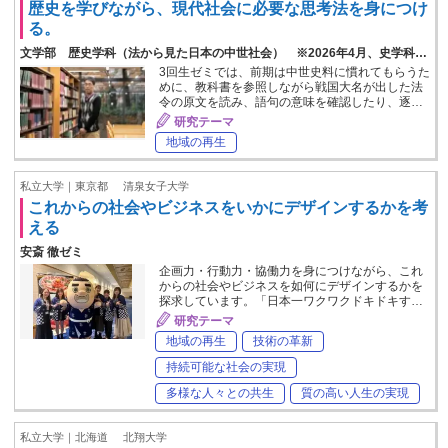
歴史を学びながら、現代社会に必要な思考法を身につけ
る。
文学部 歴史学科（法から見た日本の中世社会） ※2026年4月、史学科…
3回生ゼミでは、前期は中世史料に慣れてもらうた
めに、教科書を参照しながら戦国大名が出した法
令の原文を読み、語句の意味を確認したり、逐…
研究テーマ
地域の再生
私立大学｜東京都
清泉女子大学
これからの社会やビジネスをいかにデザインするかを考
える
安斎 徹ゼミ
企画力・行動力・協働力を身につけながら、これ
からの社会やビジネスを如何にデザインするかを
探求しています。「日本一ワクワクドキドキす…
研究テーマ
地域の再生
技術の革新
持続可能な社会の実現
多様な人々との共生
質の高い人生の実現
私立大学｜北海道
北翔大学