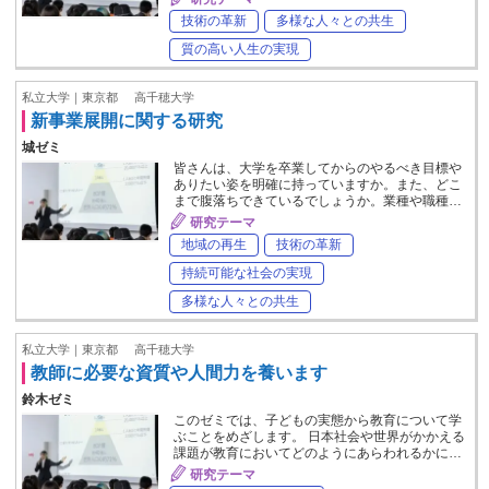
技術の革新
多様な人々との共生
質の高い人生の実現
私立大学｜東京都
高千穂大学
新事業展開に関する研究
城ゼミ
皆さんは、大学を卒業してからのやるべき目標や
ありたい姿を明確に持っていますか。また、どこ
まで腹落ちできているでしょうか。業種や職種…
研究テーマ
地域の再生
技術の革新
持続可能な社会の実現
多様な人々との共生
私立大学｜東京都
高千穂大学
教師に必要な資質や人間力を養います
鈴木ゼミ
このゼミでは、子どもの実態から教育について学
ぶことをめざします。 日本社会や世界がかかえる
課題が教育においてどのようにあらわれるかに…
研究テーマ