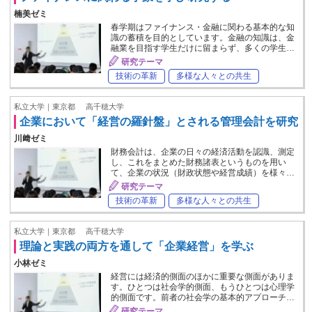
楠美ゼミ
春学期はファイナンス・金融に関わる基本的な知
識の蓄積を目的としています。金融の知識は、金
融業を目指す学生だけに留まらず、多くの学生…
研究テーマ
技術の革新
多様な人々との共生
私立大学｜東京都
高千穂大学
企業において「経営の羅針盤」とされる管理会計を研究
川﨑ゼミ
財務会計は、企業の日々の経済活動を認識、測定
し、これをまとめた財務諸表というものを用い
て、企業の状況（財政状態や経営成績）を様々…
研究テーマ
技術の革新
多様な人々との共生
私立大学｜東京都
高千穂大学
理論と実践の両方を通して「企業経営」を学ぶ
小林ゼミ
経営には経済的側面のほかに重要な側面がありま
す。ひとつは社会学的側面、もうひとつは心理学
的側面です。前者の社会学の基本的アプローチ…
研究テーマ