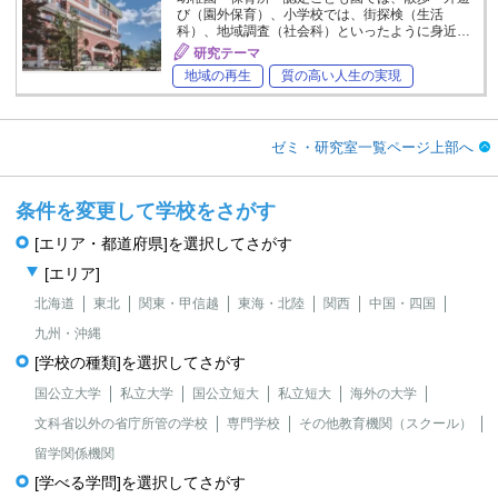
び（園外保育）、小学校では、街探検（生活
科）、地域調査（社会科）といったように身近…
研究テーマ
地域の再生
質の高い人生の実現
ゼミ・研究室一覧ページ上部へ
条件を変更して学校をさがす
[エリア・都道府県]を選択してさがす
[エリア]
北海道
東北
関東・甲信越
東海・北陸
関西
中国・四国
九州・沖縄
[学校の種類]を選択してさがす
国公立大学
私立大学
国公立短大
私立短大
海外の大学
文科省以外の省庁所管の学校
専門学校
その他教育機関（スクール）
留学関係機関
[学べる学問]を選択してさがす