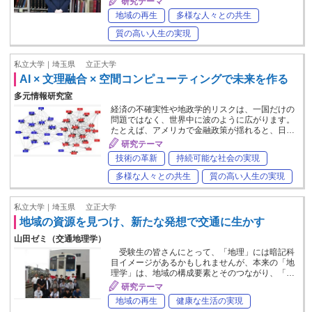
研究テーマ
地域の再生
多様な人々との共生
質の高い人生の実現
私立大学｜埼玉県
立正大学
AI × 文理融合 × 空間コンピューティングで未来を作る
多元情報研究室
経済の不確実性や地政学的リスクは、一国だけの
問題ではなく、世界中に波のように広がります。
たとえば、アメリカで金融政策が揺れると、日…
研究テーマ
技術の革新
持続可能な社会の実現
多様な人々との共生
質の高い人生の実現
私立大学｜埼玉県
立正大学
地域の資源を見つけ、新たな発想で交通に生かす
山田ゼミ（交通地理学）
受験生の皆さんにとって、「地理」には暗記科
目イメージがあるかもしれませんが、本来の「地
理学」は、地域の構成要素とそのつながり、「…
研究テーマ
地域の再生
健康な生活の実現