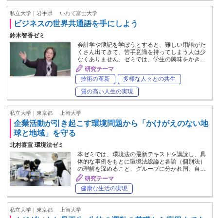
私立大学｜岩手県
いわて富士大学
ビジネスの世界共通語を手にしよう
鈴木智香ゼミ
会計学や簿記を学ぼうとすると、難しい用語がた
くさん出てきて、苦手意識を持ってしまう人は少
なくありません。ゼミでは、学生の興味をかき…
研究テーマ
技術の革新
多様な人々との共生
質の高い人生の実現
私立大学｜東京都
上智大学
企業活動が引き起こす環境問題から「かけがえのない地
球と地域」を守る
北村喜宣 環境法ゼミ
本ゼミでは、環境法の最新テキストを講読し、具
体的な事例をもとに環境法総論と各論（個別法）
の理解を深めること、グループに分かれ国、自…
研究テーマ
健康な生活の実現
私立大学｜東京都
上智大学