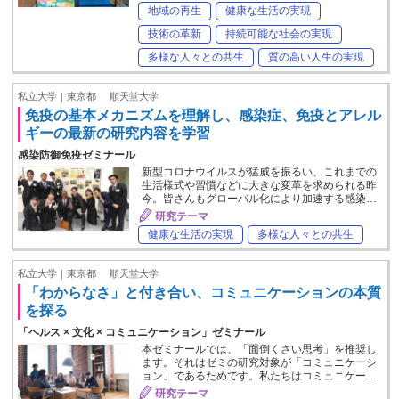
地域の再生
健康な生活の実現
技術の革新
持続可能な社会の実現
多様な人々との共生
質の高い人生の実現
私立大学｜東京都
順天堂大学
免疫の基本メカニズムを理解し、感染症、免疫とアレル
ギーの最新の研究内容を学習
感染防御免疫ゼミナール
新型コロナウイルスが猛威を振るい、これまでの
生活様式や習慣などに大きな変革を求められる昨
今。皆さんもグローバル化により加速する感染…
研究テーマ
健康な生活の実現
多様な人々との共生
私立大学｜東京都
順天堂大学
「わからなさ」と付き合い、コミュニケーションの本質
を探る
「ヘルス × 文化 × コミュニケーション」ゼミナール
本ゼミナールでは、「面倒くさい思考」を推奨し
ます。それはゼミの研究対象が「コミュニケーシ
ョン」であるためです。私たちはコミュニケー…
研究テーマ