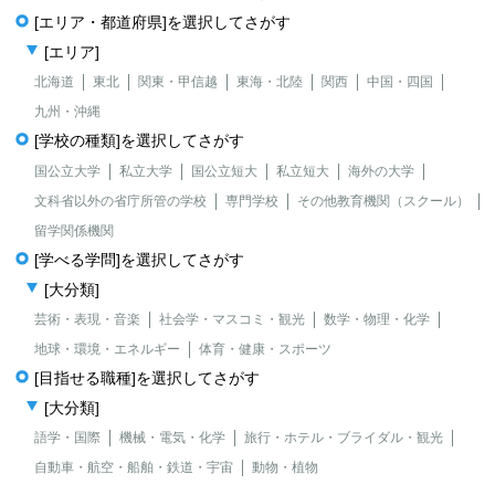
[エリア・都道府県]を選択してさがす
[エリア]
北海道
東北
関東・甲信越
東海・北陸
関西
中国・四国
九州・沖縄
[学校の種類]を選択してさがす
国公立大学
私立大学
国公立短大
私立短大
海外の大学
文科省以外の省庁所管の学校
専門学校
その他教育機関（スクール）
留学関係機関
[学べる学問]を選択してさがす
[大分類]
芸術・表現・音楽
社会学・マスコミ・観光
数学・物理・化学
地球・環境・エネルギー
体育・健康・スポーツ
[目指せる職種]を選択してさがす
[大分類]
語学・国際
機械・電気・化学
旅行・ホテル・ブライダル・観光
自動車・航空・船舶・鉄道・宇宙
動物・植物