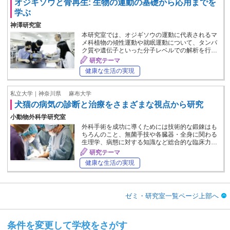
オジギソウと骨再生: 生物の運動の基礎から応用までを
学ぶ
神澤研究室
本研究室では、オジギソウの運動に代表されるマ
メ科植物の傾性運動や就眠運動について、タンパ
ク質や遺伝子といった分子レベルでの解析を行…
研究テーマ
健康な生活の実現
私立大学｜神奈川県
麻布大学
犬猫の病気の診断と治療をさまざまな視点から研究
小動物外科学研究室
外科手術を成功に導くためには技術的な鍛錬はも
ちろんのこと、無菌手技や各臓器・全身に関わる
生理学、病態に対する知識など総合的な臨床力…
研究テーマ
健康な生活の実現
ゼミ・研究室一覧ページ上部へ
条件を変更して学校をさがす