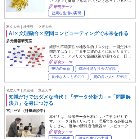
いつまでも健康で元気でいたいと思っているの…
研究テーマ
健康な生活の実現
私立大学｜埼玉県
立正大学
AI × 文理融合 × 空間コンピューティングで未来を作る
多元情報研究室
経済の不確実性や地政学的リスクは、一国だけの
問題ではなく、世界中に波のように広がります。
たとえば、アメリカで金融政策が揺れると、日…
研究テーマ
技術の革新
持続可能な社会の実現
多様な人々との共生
質の高い人生の実現
私立大学｜東京都
立正大学
知識だけではダメな時代！「データ分析力」×「問題解
決力」を身につける
宮川ゼミ（計量経済学）
本ゼミは、経済データ分析について学ぶゼミで
す。 データ分析といっても、理系である必要はあ
りません。 近年の情報通信機器やコンピュータ…
研究テーマ
地域の再生
健康な生活の実現