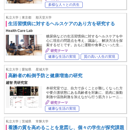
多様な人々との共生
私立大学｜東京都
順天堂大学
生活習慣病に対するヘルスケアのあり方を研究する
Health Care Lab
糖尿病などの生活習慣病に対するヘルスケアを中
心に現在の問題点を考え、議論し、解決方法を探
索するゼミです。おもに運動や食事といった生…
研究テーマ
健康な生活の実現
質の高い人生の実現
私立大学｜愛知県
星城大学
高齢者の転倒予防と健康増進の研究
越智 亮研究室
本研究室では、自力で歩くことが難しくなった方
や要介護状態にある高齢者を対象に、筋肉に振動
刺激や温熱刺激を加えながら行う筋力トレーニ…
研究テーマ
健康な生活の実現
私立大学｜茨城県
常磐大学
看護の質を高めることを意図し、個々の学生が探究課題