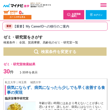
0
資料請求
カート
件
会員登録
ログイン
（無料）
カートの中を見る
【重要】My CareerIDへの移行のご案内
重要
ゼミ・研究室をさがす
検索条件：
全国、貿易摩擦、高齢化のゼミ・研究室一覧
検索条件を変更する
ゼミ・研究室検索結果
30
件
1-30件を表示
私立大学｜埼玉県
城西大学
病気にならず、病気になったら少しでも早く改善する食
事の実現
臨床栄養学研究室
年齢が若い時期にはあまり考えないことが多いと
思いますが、誰しもが、病気にはなりたくない、