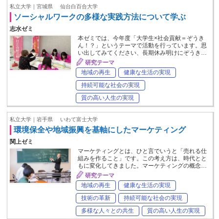
私立大学｜宮城県
仙台白百合大学
ソーシャルワークの多様な実践方法について学ぶ
志水ゼミ
本ゼミでは、今年度「大学生×社会貢献＝ぞうき
ん！？」というテーマで活動を行っています。思
い出してみてください、長期休み明けにぞうき…
研究テーマ
地域の再生
健康な生活の実現
持続可能な社会の実現
質の高い人生の実現
私立大学｜岩手県
いわて富士大学
環境保全や地域振興を基軸にしたマーケティング
関上ゼミ
マーケティングとは、ひと言でいうと「売れる仕
組みを作ること」です。この考え方は、時代とと
もに変化してきました。マーケティングの概念…
研究テーマ
地域の再生
健康な生活の実現
技術の革新
持続可能な社会の実現
多様な人々との共生
質の高い人生の実現