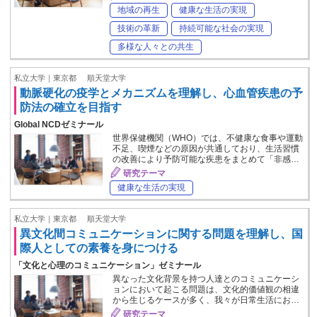
地域の再生
健康な生活の実現
技術の革新
持続可能な社会の実現
多様な人々との共生
私立大学｜東京都
順天堂大学
動脈硬化の疫学とメカニズムを理解し、心血管疾患の予
防法の確立を目指す
Global NCDゼミナール
世界保健機関（WHO）では、不健康な食事や運動
不足、喫煙などの原因が共通しており、生活習慣
の改善により予防可能な疾患をまとめて「非感…
研究テーマ
健康な生活の実現
私立大学｜東京都
順天堂大学
異文化間コミュニケーションに関する問題を理解し、国
際人としての素養を身につける
「文化と心理のコミュニケーション」ゼミナール
異なった文化背景を持つ人達とのコミュニケーシ
ョンにおいて起こる問題は、文化的価値観の相違
から生じるケースが多く、我々が日常生活にお…
研究テーマ