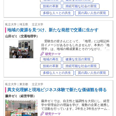
技術の革新
持続可能な社会の実現
多様な人々との共生
質の高い人生の実現
私立大学｜埼玉県
立正大学
地域の資源を見つけ、新たな発想で交通に生かす
山田ゼミ（交通地理学）
受験生の皆さんにとって、「地理」には暗記科
目イメージがあるかもしれませんが、本来の「地
理学」は、地域の構成要素とそのつながり、「…
研究テーマ
地域の再生
健康な生活の実現
技術の革新
持続可能な社会の実現
多様な人々との共生
質の高い人生の実現
私立大学｜東京都
立正大学
異文化理解と現地ビジネス体験で新たな価値観を得る
藤井ゼミ（経営学部）
藤井ゼミでは、自主性と協調性を大切にし、経営
学や管理会計の理論を学び、複数の企業と連携し
て活動を行っています。2年生と3年生がチーム…
研究テーマ