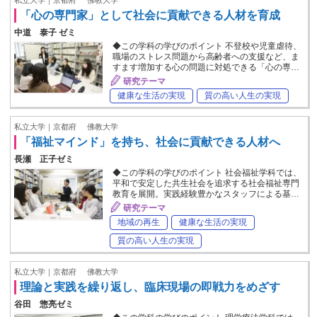
「心の専門家」として社会に貢献できる人材を育成
中道 泰子 ゼミ
◆この学科の学びのポイント 不登校や児童虐待、
職場のストレス問題から高齢者への支援など、ま
すます増加する心の問題に対処できる「心の専…
研究テーマ
健康な生活の実現
質の高い人生の実現
私立大学｜京都府
佛教大学
「福祉マインド」を持ち、社会に貢献できる人材へ
長瀬 正子ゼミ
◆この学科の学びのポイント 社会福祉学科では、
平和で安定した共生社会を追求する社会福祉専門
教育を展開。実践経験豊かなスタッフによる基…
研究テーマ
地域の再生
健康な生活の実現
質の高い人生の実現
私立大学｜京都府
佛教大学
理論と実践を繰り返し、臨床現場の即戦力をめざす
谷田 惣亮ゼミ