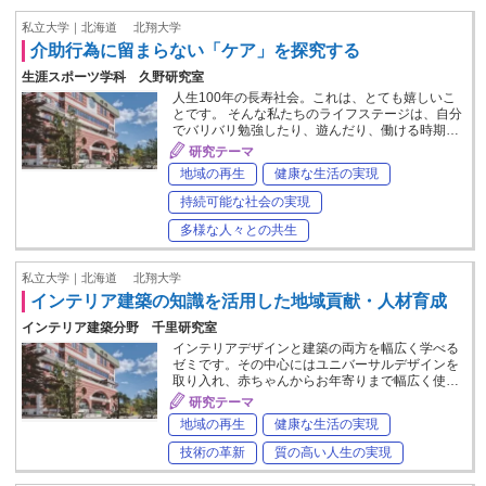
私立大学｜北海道
北翔大学
介助行為に留まらない「ケア」を探究する
生涯スポーツ学科 久野研究室
人生100年の長寿社会。これは、とても嬉しいこ
とです。 そんな私たちのライフステージは、自分
でバリバリ勉強したり、遊んだり、働ける時期…
研究テーマ
地域の再生
健康な生活の実現
持続可能な社会の実現
多様な人々との共生
私立大学｜北海道
北翔大学
インテリア建築の知識を活用した地域貢献・人材育成
インテリア建築分野 千里研究室
インテリアデザインと建築の両方を幅広く学べる
ゼミです。その中心にはユニバーサルデザインを
取り入れ、赤ちゃんからお年寄りまで幅広く使…
研究テーマ
地域の再生
健康な生活の実現
技術の革新
質の高い人生の実現