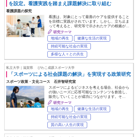
を設定。看護実践を踏まえ課題解決に取り組む
看護課題の探究
看護は、対象にとって最善のケアを提供すること
を目標に実践がされています。しかし、立ち止ま
って考えると、研究等で示されたケアの根拠が…
研究テーマ
地域の再生
健康な生活の実現
持続可能な社会の実現
多様な人々との共生
私立大学｜滋賀県
びわこ成蹊スポーツ大学
「スポーツによる社会課題の解決」を実現する政策研究
スポーツ政策・文化コース 石井智研究室
スポーツによるビジネスを考える場合、社会から
の強いニーズに応答可能なコンテンツを創造し、
販売していくことが成功につながります。そ…
研究テーマ
地域の再生
健康な生活の実現
持続可能な社会の実現
質の高い人生の実現