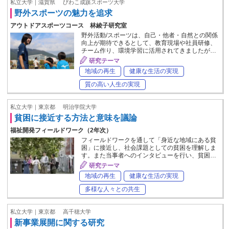
私立大学｜滋賀県
びわこ成蹊スポーツ大学
野外スポーツの魅力を追求
アウトドアスポーツコース 林綾子研究室
野外活動/スポーツは、自己・他者・自然との関係
向上が期待できるとして、教育現場や社員研修、
チーム作り、環境学習に活用されてきましたが…
研究テーマ
地域の再生
健康な生活の実現
質の高い人生の実現
私立大学｜東京都
明治学院大学
貧困に接近する方法と意味を議論
福祉開発フィールドワーク（2年次）
フィールドワークを通して「身近な地域にある貧
困」に接近し、社会課題としての貧困を理解しま
す。また当事者へのインタビューを行い、貧困…
研究テーマ
地域の再生
健康な生活の実現
多様な人々との共生
私立大学｜東京都
高千穂大学
新事業展開に関する研究