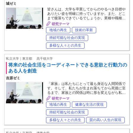
城ゼミ
皆さんは、大学を卒業してからのやるべき目標や
ありたい姿を明確に持っていますか。また、どこ
まで腹落ちできているでしょうか。業種や職種…
研究テーマ
地域の再生
技術の革新
持続可能な社会の実現
多様な人々との共生
私立大学｜東京都
高千穂大学
将来の社会生活をコーディネートできる意欲と行動力の
ある人を創造
吉原ゼミ
「家族」は私たちにとって最も身近な人間関係で
す。そして、私たちが生まれ落ちてから死後に至
るまで、家族との関係は時に形を変えながら私…
研究テーマ
地域の再生
健康な生活の実現
持続可能な社会の実現
多様な人々との共生
質の高い人生の実現
私立大学｜京都府
佛教大学