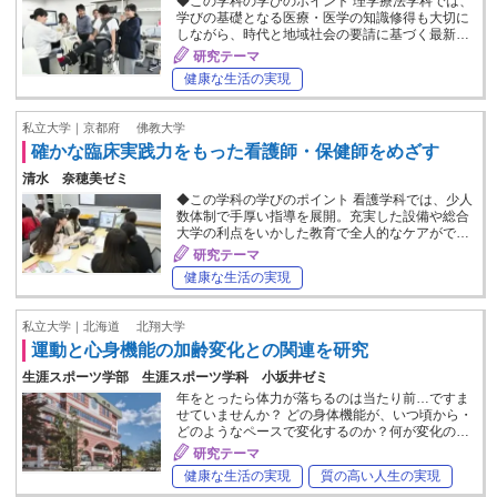
◆この学科の学びのポイント 理学療法学科では、
学びの基礎となる医療・医学の知識修得も大切に
しながら、時代と地域社会の要請に基づく最新…
研究テーマ
健康な生活の実現
私立大学｜京都府
佛教大学
確かな臨床実践力をもった看護師・保健師をめざす
清水 奈穂美ゼミ
◆この学科の学びのポイント 看護学科では、少人
数体制で手厚い指導を展開。充実した設備や総合
大学の利点をいかした教育で全人的なケアがで…
研究テーマ
健康な生活の実現
私立大学｜北海道
北翔大学
運動と心身機能の加齢変化との関連を研究
生涯スポーツ学部 生涯スポーツ学科 小坂井ゼミ
年をとったら体力が落ちるのは当たり前…ですま
せていませんか？ どの身体機能が、いつ頃から・
どのようなペースで変化するのか？何が変化の…
研究テーマ
健康な生活の実現
質の高い人生の実現