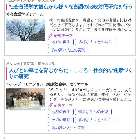
社会言語学的観点から様々な言語の比較対照研究を行う
社会言語学ゼミナール
様々な言語現象を、母語とその他の言語と比較対
照させて研究します。それぞれの言語使用のパタ
ーンに目を向けることで、異文化理解を深めな…
研究テーマ
地域の再生
多様な人々との共生
質の高い人生の実現
私立大学｜東京都
順天堂大学
人びとの幸せを育むからだ・こころ・社会的な健康づく
りの研究
ヘルスプロモーション（健康社会学）ゼミナール
WHOは「Health for All」をスローガンとし、あら
ゆる人々（病気や障害の有無、年代、人種、ジェ
ンダー等を越えた）に健康かつ幸福を感じるこ…
研究テーマ
地域の再生
健康な生活の実現
技術の革新
多様な人々との共生
質の高い人生の実現