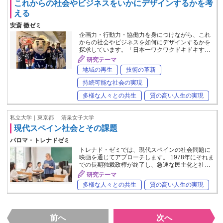
これからの社会やビジネスをいかにデザインするかを考
える
安斎 徹ゼミ
企画力・行動力・協働力を身につけながら、これ
からの社会やビジネスを如何にデザインするかを
探求しています。「日本一ワクワクドキドキす…
研究テーマ
地域の再生
技術の革新
持続可能な社会の実現
多様な人々との共生
質の高い人生の実現
私立大学｜東京都
清泉女子大学
現代スペイン社会とその課題
パロマ・トレナドゼミ
トレナド・ゼミでは、現代スペインの社会問題に
映画を通じてアプローチします。 1978年にそれま
での長期独裁政権が終了し、急速な民主化と社…
研究テーマ
多様な人々との共生
質の高い人生の実現
前へ
次へ