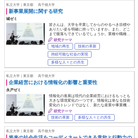
私立大学｜東京都
高千穂大学
新事業展開に関する研究
城ゼミ
皆さんは、大学を卒業してからのやるべき目標や
ありたい姿を明確に持っていますか。また、どこ
まで腹落ちできているでしょうか。業種や職種…
研究テーマ
地域の再生
技術の革新
持続可能な社会の実現
多様な人々との共生
私立大学｜東京都
高千穂大学
企業経営における情報化の影響と重要性
永戸ゼミ
情報化の進展は現代の企業経営におけるもっとも
大きな環境変化の一つです。情報化は単なる技術
変化のトレンドではなく、新たな産業や事業機…
研究テーマ
技術の革新
多様な人々との共生
私立大学｜東京都
高千穂大学
将来の社会生活をコーディネートできる意欲と行動力の