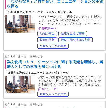
「わからなさ」と付き合い、コミュニケーションの本質
を探る
「ヘルス × 文化 × コミュニケーション」ゼミナール
本ゼミナールでは、「面倒くさい思考」を推奨し
ます。それはゼミの研究対象が「コミュニケーシ
ョン」であるためです。私たちはコミュニケー…
研究テーマ
地域の再生
健康な生活の実現
技術の革新
持続可能な社会の実現
多様な人々との共生
私立大学｜東京都
順天堂大学
異文化間コミュニケーションに関する問題を理解し、国
際人としての素養を身につける
「文化と心理のコミュニケーション」ゼミナール
異なった文化背景を持つ人達とのコミュニケーシ
ョンにおいて起こる問題は、文化的価値観の相違
から生じるケースが多く、我々が日常生活にお…
研究テーマ
多様な人々との共生
私立大学｜東京都
順天堂大学