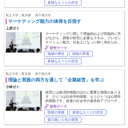
多様な人々との共生
私立大学｜東京都
高千穂大学
マーケティング能力の体得を目指す
上原ゼミ
マーケティングに関して理論的および実践的に学
びながら、調査や研究に必要なスキル、プレゼン
テーション能力、社会人になった時に求められ…
研究テーマ
地域の再生
技術の革新
多様な人々との共生
私立大学｜東京都
高千穂大学
理論と実践の両方を通して「企業経営」を学ぶ
小林ゼミ
経営には経済的側面のほかに重要な側面がありま
す。ひとつは社会学的側面、もうひとつは心理学
的側面です。前者の社会学の基本的アプローチ…
研究テーマ
技術の革新
多様な人々との共生
質の高い人生の実現