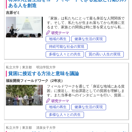
ある人を創造
吉原ゼミ
「家族」は私たちにとって最も身近な人間関係で
す。そして、私たちが生まれ落ちてから死後に至
るまで、家族との関係は時に形を変えながら私…
研究テーマ
地域の再生
健康な生活の実現
持続可能な社会の実現
多様な人々との共生
質の高い人生の実現
私立大学｜東京都
明治学院大学
貧困に接近する方法と意味を議論
福祉開発フィールドワーク（2年次）
フィールドワークを通して「身近な地域にある貧
困」に接近し、社会課題としての貧困を理解しま
す。また当事者へのインタビューを行い、貧困…
研究テーマ
地域の再生
健康な生活の実現
多様な人々との共生
私立大学｜東京都
清泉女子大学