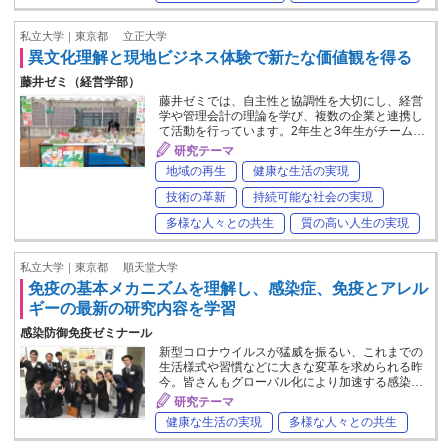
私立大学｜東京都
立正大学
異文化理解と現地ビジネス体験で新たな価値観を得る
藤井ゼミ（経営学部）
藤井ゼミでは、自主性と協調性を大切にし、経営
学や管理会計の理論を学び、複数の企業と連携し
て活動を行っています。2年生と3年生がチーム…
研究テーマ
地域の再生
健康な生活の実現
技術の革新
持続可能な社会の実現
多様な人々との共生
質の高い人生の実現
私立大学｜東京都
順天堂大学
免疫の基本メカニズムを理解し、感染症、免疫とアレル
ギーの最新の研究内容を学習
感染防御免疫ゼミナール
新型コロナウイルスが猛威を振るい、これまでの
生活様式や習慣などに大きな変革を求められる昨
今。皆さんもグローバル化により加速する感染…
研究テーマ
健康な生活の実現
多様な人々との共生