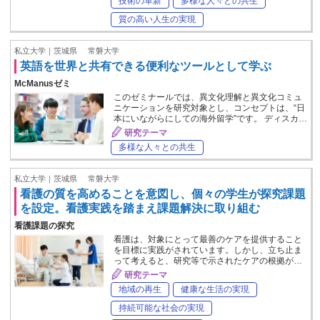
技術の革新
多様な人々との共生
質の高い人生の実現
私立大学｜茨城県
常磐大学
英語を世界と共有できる便利なツールとして学ぶ
McManusゼミ
このゼミナールでは、異文化理解と異文化コミュ
ニケーションを研究対象とし、コンセプトは、“日
本にいながらにしての海外留学”です。 ディスカ…
研究テーマ
多様な人々との共生
私立大学｜茨城県
常磐大学
看護の質を高めることを意図し、個々の学生が探究課題
を設定。看護実践を踏まえ課題解決に取り組む
看護課題の探究
看護は、対象にとって最善のケアを提供すること
を目標に実践がされています。しかし、立ち止ま
って考えると、研究等で示されたケアの根拠が…
研究テーマ
地域の再生
健康な生活の実現
持続可能な社会の実現