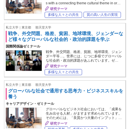
s with a connecting theme cultural theme in or…
研究テーマ
多様な人々との共生
質の高い人生の実現
私立大学｜東京都
順天堂大学
戦争、外交問題、格差、貧困、地球環境、ジェンダーな
ど様々なグローバルな社会的・政治的課題を学ぶ
国際関係論ゼミナール
戦争、外交問題、格差、貧困、地球環境、ジェン
ダー平等…。世界には、じつに多様でグローバル
な社会的・政治的課題があふれています。ゼ…
研究テーマ
多様な人々との共生
私立大学｜東京都
順天堂大学
グローバルな社会で通用する思考力・ビジネススキルを
養う
キャリアデザイン・ゼミナール
グローバルなビジネス社会においては、「成果を
生み出せる人材」がますます求められています。
そのためには、「良質かつ大量のインプット」…
研究テーマ