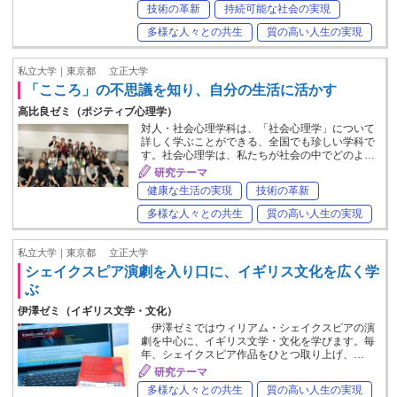
技術の革新
持続可能な社会の実現
多様な人々との共生
質の高い人生の実現
私立大学｜東京都
立正大学
「こころ」の不思議を知り、自分の生活に活かす
高比良ゼミ（ポジティブ心理学）
対人・社会心理学科は、「社会心理学」について
詳しく学ぶことができる、全国でも珍しい学科で
す。社会心理学は、私たちが社会の中でどのよ…
研究テーマ
健康な生活の実現
技術の革新
多様な人々との共生
質の高い人生の実現
私立大学｜東京都
立正大学
シェイクスピア演劇を入り口に、イギリス文化を広く学
ぶ
伊澤ゼミ（イギリス文学・文化）
伊澤ゼミではウィリアム・シェイクスピアの演
劇を中心に、イギリス文学・文化を学びます。毎
年、シェイクスピア作品をひとつ取り上げ、…
研究テーマ
多様な人々との共生
質の高い人生の実現