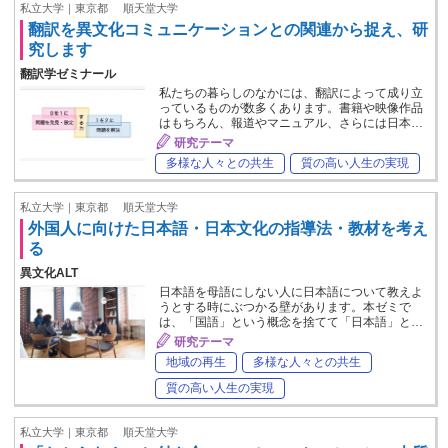
私立大学｜東京都
順天堂大学
翻訳を異文化コミュニケーションとの関連から捉え、研
究します
翻訳学ゼミナール
私たちの暮らしのなかには、翻訳によって成り立
っているものが数多くあります。書籍や映像作品
はもちろん、報道やマニュアル、さらには日本…
研究テーマ
多様な人々との共生
質の高い人生の実現
私立大学｜東京都
順天堂大学
外国人に向けた日本語・日本文化の指導法・教材を考え
る
異文化ALT
日本語を母語にしない人に日本語について教えよ
うとする時にぶつかる壁があります。本ゼミで
は、「国語」という概念を捨てて「日本語」と…
研究テーマ
地域の再生
多様な人々との共生
質の高い人生の実現
私立大学｜東京都
順天堂大学