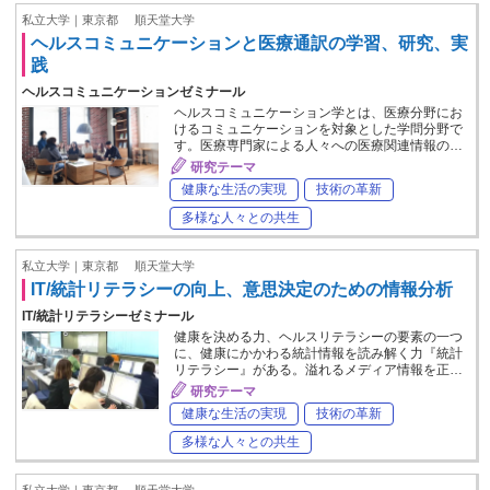
私立大学｜東京都
順天堂大学
ヘルスコミュニケーションと医療通訳の学習、研究、実
践
ヘルスコミュニケーションゼミナール
ヘルスコミュニケーション学とは、医療分野にお
けるコミュニケーションを対象とした学問分野で
す。医療専門家による人々への医療関連情報の…
研究テーマ
健康な生活の実現
技術の革新
多様な人々との共生
私立大学｜東京都
順天堂大学
IT/統計リテラシーの向上、意思決定のための情報分析
IT/統計リテラシーゼミナール
健康を決める力、ヘルスリテラシーの要素の一つ
に、健康にかかわる統計情報を読み解く力『統計
リテラシー』がある。溢れるメディア情報を正…
研究テーマ
健康な生活の実現
技術の革新
多様な人々との共生
私立大学｜東京都
順天堂大学