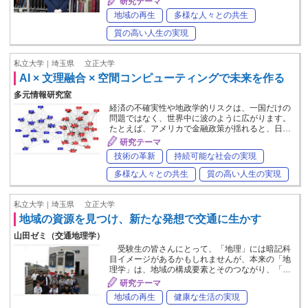
研究テーマ
地域の再生
多様な人々との共生
質の高い人生の実現
私立大学｜埼玉県
立正大学
AI × 文理融合 × 空間コンピューティングで未来を作る
多元情報研究室
経済の不確実性や地政学的リスクは、一国だけの
問題ではなく、世界中に波のように広がります。
たとえば、アメリカで金融政策が揺れると、日…
研究テーマ
技術の革新
持続可能な社会の実現
多様な人々との共生
質の高い人生の実現
私立大学｜埼玉県
立正大学
地域の資源を見つけ、新たな発想で交通に生かす
山田ゼミ（交通地理学）
受験生の皆さんにとって、「地理」には暗記科
目イメージがあるかもしれませんが、本来の「地
理学」は、地域の構成要素とそのつながり、「…
研究テーマ
地域の再生
健康な生活の実現