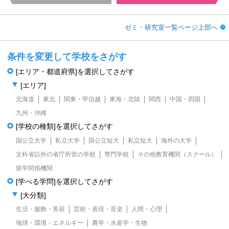
ゼミ・研究室一覧ページ上部へ
条件を変更して学校をさがす
[エリア・都道府県]を選択してさがす
[エリア]
北海道
東北
関東・甲信越
東海・北陸
関西
中国・四国
九州・沖縄
[学校の種類]を選択してさがす
国公立大学
私立大学
国公立短大
私立短大
海外の大学
文科省以外の省庁所管の学校
専門学校
その他教育機関（スクール）
留学関係機関
[学べる学問]を選択してさがす
[大分類]
生活・服飾・美容
芸術・表現・音楽
人間・心理
地球・環境・エネルギー
農学・水産学・生物