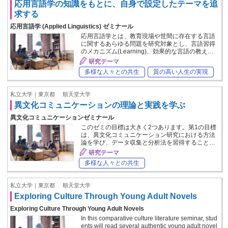
応用言語学の知識をもとに、自身で設定したテーマを追
求する
応用言語学 (Applied Linguistics) ゼミナール
応用言語学とは、教育現場や世間に存在する言語
に関するあらゆる問題を研究対象とし、言語習得
のメカニズム(Learning)、効果的な言語の教え…
研究テーマ
多様な人々との共生
質の高い人生の実現
私立大学｜東京都
順天堂大学
異文化コミュニケーションの理論と実践を学ぶ
異文化コミュニケーションゼミナール
このゼミの目標は大きく2つあります。第1の目標
は、異文化コミュニケーション研究における方法
論を学び、データ収集と分析法を習得すること…
研究テーマ
多様な人々との共生
私立大学｜東京都
順天堂大学
Exploring Culture Through Young Adult Novels
Exploring Culture Through Young Adult Novels
In this comparative culture literature seminar, stud
ents will read several authentic young adult novel