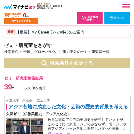
0
資料請求
カート
件
会員登録
ログイン
（無料）
カートの中を見る
【重要】My CareerIDへの移行のご案内
重要
ゼミ・研究室をさがす
検索条件：
全国、グローバル化、労働力不足のゼミ・研究室一覧
検索条件を変更する
ゼミ・研究室検索結果
39
件
1-30件を表示
私立大学｜東京都
立正大学
アジア各地に成立した文化・芸術の歴史的背景を考える
久保ゼミ（仏教美術史・アジア文化史）
教員は東南アジアの美術史を研究していますが、
このゼミには東南アジアのみならず、南アジアや
東アジアといった各地に発展した文化や美術、…